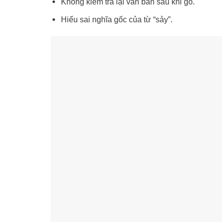
Không kiểm tra lại văn bản sau khi gõ.
Hiểu sai nghĩa gốc của từ “sảy”.