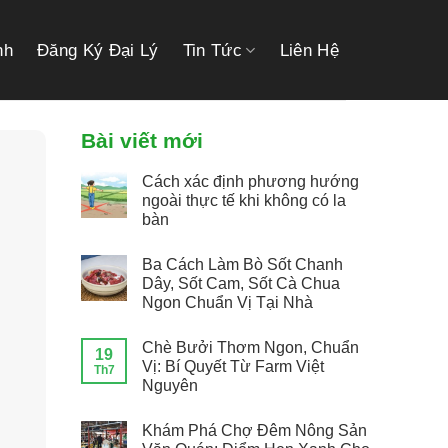
nh
Đăng Ký Đại Lý
Tin Tức
Liên Hệ
Bài viết mới
Cách xác định phương hướng
ngoài thực tế khi không có la
bàn
Ba Cách Làm Bò Sốt Chanh
Dây, Sốt Cam, Sốt Cà Chua
Ngon Chuẩn Vị Tại Nhà
Chè Bưởi Thơm Ngon, Chuẩn
19
Vị: Bí Quyết Từ Farm Việt
Th7
Nguyên
Khám Phá Chợ Đêm Nông Sản