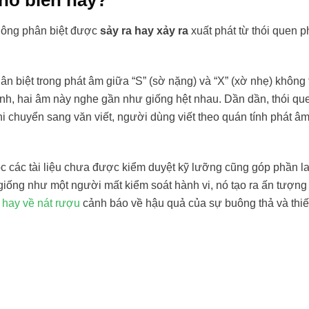
phổ biến này?
hông phân biệt được
sảy ra hay xảy ra
xuất phát từ thói quen 
ân biệt trong phát âm giữa “S” (sờ nặng) và “X” (xờ nhẹ) không
hanh, hai âm này nghe gần như giống hệt nhau. Dần dần, thói qu
hi chuyển sang văn viết, người dùng viết theo quán tính phát âm
đọc các tài liệu chưa được kiểm duyệt kỹ lưỡng cũng góp phần l
g giống như một người mất kiểm soát hành vi, nó tạo ra ấn tượng
 hay về nát rượu
cảnh báo về hậu quả của sự buông thả và thi