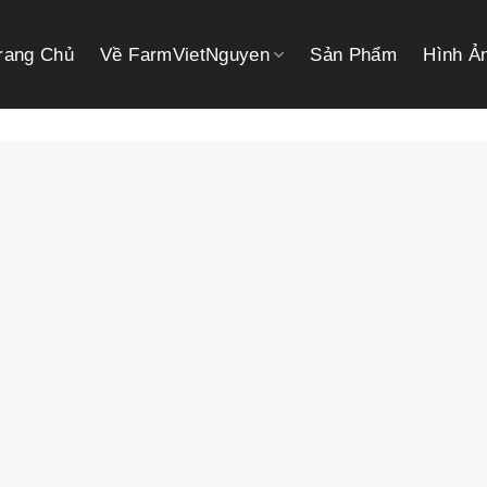
rang Chủ
Về FarmVietNguyen
Sản Phẩm
Hình Ả