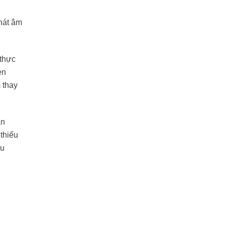
phát âm
 thực
en
 thay
an
 thiếu
ếu