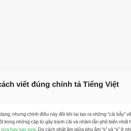
cách viết đúng chính tả Tiếng Việt
dạng, nhưng chính điều này đôi khi lại tạo ra những “cái bẫy” v
t trong những cặp từ gây tranh cãi và nhầm lẫn phổ biến nhất 
 sưa hay say xưa
. Do cách phát âm giữa phụ âm “s” và “x” ở nh