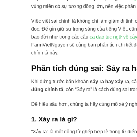
vùng miền có sự tương đồng lớn, nên việc phân b
Việc viết sai chính tả không chỉ làm giảm đi tí
đọc. Để gìn giữ sự trong sáng của tiếng Việt, c
bao đời như trong các câu
ca dao tục ngữ về cây
FarmVietNguyen sẽ cùng bạn phân tích chi tiết để 
chính tả này.
Phân tích đúng sai: Sảy ra 
Khi đứng trước băn khoăn
sảy ra hay xảy ra
, c
đúng chính tả
, còn “Sảy ra” là cách dùng sai t
Để hiểu sâu hơn, chúng ta hãy cùng mổ xẻ ý ngh
1. Xảy ra là gì?
“Xảy ra” là một động từ ghép hợp lệ trong từ điển 