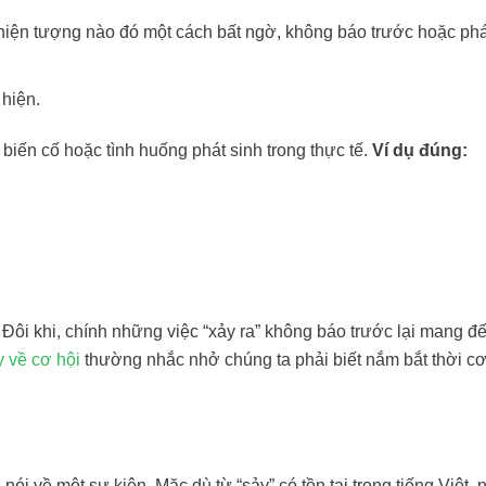
 hiện tượng nào đó một cách bất ngờ, không báo trước hoặc phá
hiện.
 biến cố hoặc tình huống phát sinh trong thực tế.
Ví dụ đúng:
ôi khi, chính những việc “xảy ra” không báo trước lại mang đ
y về cơ hội
thường nhắc nhở chúng ta phải biết nắm bắt thời cơ
ói về một sự kiện. Mặc dù từ “sảy” có tồn tại trong tiếng Việt,