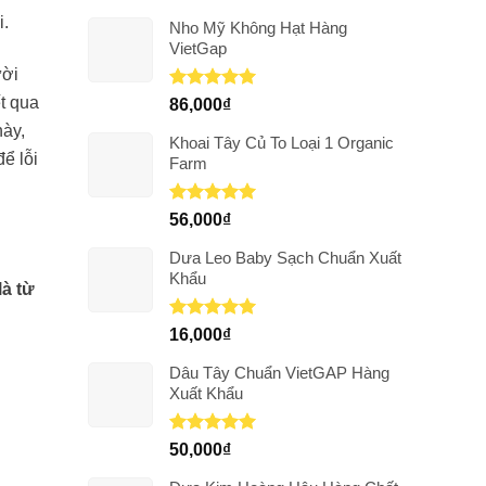
i.
Nho Mỹ Không Hạt Hàng
VietGap
ười
t qua
Được xếp
86,000
₫
hạng
5.00
này,
5 sao
Khoai Tây Củ To Loại 1 Organic
ể lỗi
Farm
Được xếp
56,000
₫
hạng
5.00
5 sao
Dưa Leo Baby Sạch Chuẩn Xuất
Khẩu
là từ
Được xếp
16,000
₫
hạng
5.00
5 sao
Dâu Tây Chuẩn VietGAP Hàng
Xuất Khẩu
Được xếp
50,000
₫
hạng
5.00
5 sao