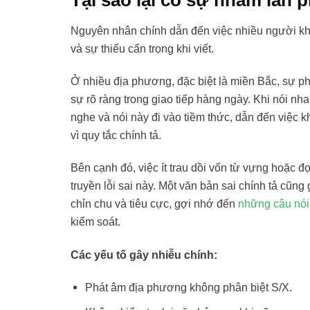
Tại sao lại có sự nhầm lẫn 
Nguyên nhân chính dẫn đến việc nhiều người k
và sự thiếu cẩn trọng khi viết.
Ở nhiều địa phương, đặc biệt là miền Bắc, sự ph
sự rõ ràng trong giao tiếp hàng ngày. Khi nói n
nghe và nói này đi vào tiềm thức, dẫn đến việc k
vì quy tắc chính tả.
Bên cạnh đó, việc ít trau dồi vốn từ vựng hoặc 
truyền lỗi sai này. Một văn bản sai chính tả cũn
chỉn chu và tiêu cực, gợi nhớ đến
những câu nói
kiểm soát.
Các yếu tố gây nhiễu chính:
Phát âm địa phương không phân biệt S/X.