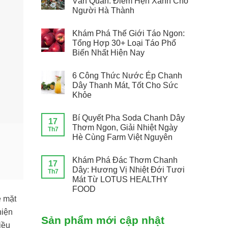
Văn Quán: Điểm Hẹn Xanh Cho
Người Hà Thành
Khám Phá Thế Giới Táo Ngon:
Tổng Hợp 30+ Loại Táo Phổ
Biến Nhất Hiện Nay
6 Công Thức Nước Ép Chanh
Dây Thanh Mát, Tốt Cho Sức
Khỏe
Bí Quyết Pha Soda Chanh Dây
17
Thơm Ngon, Giải Nhiệt Ngày
Th7
Hè Cùng Farm Việt Nguyên
Khám Phá Đác Thơm Chanh
17
Dây: Hương Vị Nhiệt Đới Tươi
Th7
Mát Từ LOTUS HEALTHY
FOOD
ề mặt
hiện
Sản phẩm mới cập nhật
iều