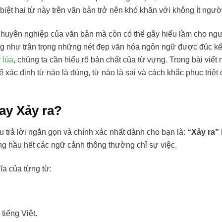
iệt hai từ này trên văn bản trở nên khó khăn với không ít ngườ
nh chuyên nghiệp của văn bản mà còn có thể gây hiểu lầm cho ng
ũng như trân trọng những nét đẹp văn hóa ngôn ngữ được đúc kế
 lúa
, chúng ta cần hiểu rõ bản chất của từ vựng. Trong bài viết 
xác định từ nào là đúng, từ nào là sai và cách khắc phục triệt đ
hay Xảy ra?
âu trả lời ngắn gọn và chính xác nhất dành cho bạn là:
“Xảy ra” 
rong hầu hết các ngữ cảnh thông thường chỉ sự việc.
ĩa của từng từ:
tiếng Việt.