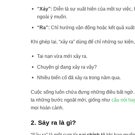
“Xảy”:
Diễn tả sự xuất hiện của một sự việc,
ngoài ý muốn.
“Ra”:
Chỉ hướng vận động hoặc kết quả xuất 
Khi ghép lại, “xảy ra” dùng để chỉ những sự kiện,
Tai nạn vừa mới xảy ra.
Chuyện gì đang xảy ra vậy?
Nhiều biến cố đã xảy ra trong năm qua.
Cuộc sống luôn chứa đựng những điều bất ngờ. Đ
ta những bước ngoặt mới, giống như
câu nói ha
mọi hoàn cảnh.
2. Sảy ra là gì?
“Sảy ra” là một cụm từ
sai chính tả
khi bạn muốn n