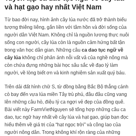
và hạt gạo hay nhất Việt Nam
Từ bao đời nay, hình ảnh cây lúa nước đã trở thành biểu
tượng thiêng liêng, gắn liền với tâm hồn và đời sống của
người dân Việt Nam. Không chỉ là nguồn lương thực nuôi
sống con người, cây lúa còn là nguồn cảm hứng bất tận
trong văn học dân gian. Những câu
ca dao tục ngữ về
cây lúa
không chỉ phản ánh nỗi vất vả của nghề nông mà
còn chứa đựng những bài học sâu sắc về đạo lý làm
người, về lòng biết ơn và kinh nghiệm sản xuất quý báu.
Trên dải đất hình chữ S, từ đồng bằng Bắc Bộ thẳng cánh
cò bay đến vựa lúa miền Tây trù phú, đâu đâu cũng vang
lên những câu hò, điệu lý ca ngợi vẻ đẹp của đồng quê.
Bài viết này FarmVietNguyen sẽ tổng hợp những câu ca
dao, tục ngữ hay nhất về cây lúa và hạt gạo, giúp bạn đọc
hiểu thêm về giá trị của “hạt ngọc trời” và công lao của
người nông dân. Trong không khí rộn ràng của những