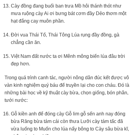
Cày đồng đang buổi ban trưa Mồ hôi thánh thót như
mưa ruộng cày Ai ơi bưng bát cơm đầy Dẻo thơm một
hạt đắng cay muôn phần.
Đời vua Thái Tổ, Thái Tông Lúa rụng đầy đồng, gà
chẳng cần ăn.
Việt Nam đất nước ta ơi Mênh mông biển lúa đâu trời
đẹp hơn.
Trong quá trình canh tác, người nông dân đúc kết được vô
vàn kinh nghiệm quý báu để truyền lại cho con cháu. Đó là
những bài học về kỹ thuật cày bừa, chọn giống, bón phân,
tưới nước:
Gỗ kiền anh để đóng cày Gỗ lim gỗ sến anh nay đóng
bừa Răng bừa tám cái còn thưa Lưỡi cày tám tấc đã
vừa luống to Muốn cho lúa nẩy bông to Cày sâu bừa kĩ,