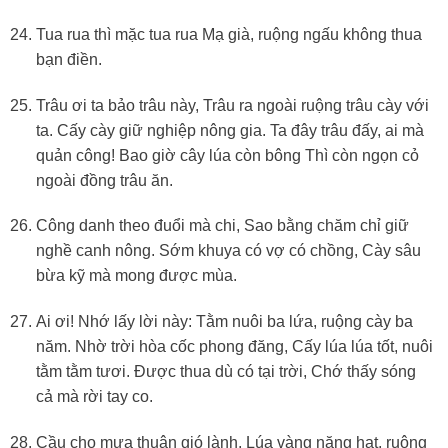
Tua rua thì mặc tua rua Mạ già, ruộng ngấu không thua
bạn điền.
Trâu ơi ta bảo trâu này, Trâu ra ngoài ruộng trâu cày với
ta. Cấy cày giữ nghiệp nông gia. Ta đây trâu đấy, ai mà
quản công! Bao giờ cây lúa còn bông Thì còn ngọn cỏ
ngoài đồng trâu ăn.
Công danh theo đuổi mà chi, Sao bằng chăm chỉ giữ
nghề canh nông. Sớm khuya có vợ có chồng, Cày sâu
bừa kỹ mà mong được mùa.
Ai ơi! Nhớ lấy lời này: Tằm nuôi ba lứa, ruộng cày ba
năm. Nhờ trời hòa cốc phong đăng, Cấy lúa lúa tốt, nuôi
tằm tằm tươi. Được thua dù có tại trời, Chớ thấy sóng
cả mà rời tay co.
Cầu cho mưa thuận gió lành, Lúa vàng nặng hạt, ruộng