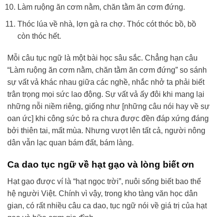
Làm ruộng ăn cơm nằm, chăn tằm ăn cơm đứng.
Thóc lúa về nhà, lợn gà ra chợ. Thóc cót thóc bồ, bồ
còn thóc hết.
Mỗi câu tục ngữ là một bài học sâu sắc. Chẳng hạn câu
“Làm ruộng ăn cơm nằm, chăn tằm ăn cơm đứng” so sánh
sự vất vả khác nhau giữa các nghề, nhắc nhở ta phải biết
trân trọng mọi sức lao động. Sự vất vả ấy đôi khi mang lại
những nỗi niềm riêng, giống như [những câu nói hay về sự
oan ức] khi công sức bỏ ra chưa được đền đáp xứng đáng
bởi thiên tai, mất mùa. Nhưng vượt lên tất cả, người nông
dân vẫn lạc quan bám đất, bám làng.
Ca dao tục ngữ về hạt gạo và lòng biết ơn
Hạt gạo được ví là “hạt ngọc trời”, nuôi sống biết bao thế
hệ người Việt. Chính vì vậy, trong kho tàng văn học dân
gian, có rất nhiều câu ca dao, tục ngữ nói về giá trị của hạt