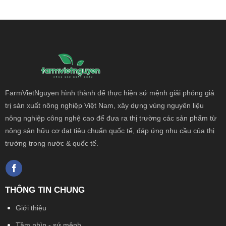
FarmVietNguyen hình thành để thực hiện sứ mệnh giải phóng giá
trị sản xuất nông
nghiệp Việt Nam, xây dựng vùng nguyên liệu
nông nghiệp công nghệ cao để đưa ra thị trường các sản phẩm từ
nông sản hữu cơ đạt tiêu chuẩn quốc tế, đáp ứng nhu cầu của thị
trường trong nước & quốc tế.
THÔNG TIN CHUNG
Giới thiệu
Tầm nhìn - sứ mệnh