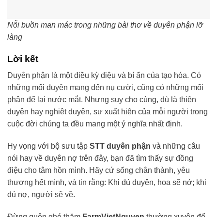
Nỗi buồn man mác trong những bài thơ về duyên phận lỡ
làng
Lời kết
Duyên phận là một điều kỳ diệu và bí ẩn của tạo hóa. Có
những mối duyên mang đến nụ cười, cũng có những mối
phận để lại nước mắt. Nhưng suy cho cùng, dù là thiện
duyên hay nghiệt duyên, sự xuất hiện của mỗi người trong
cuộc đời chúng ta đều mang một ý nghĩa nhất định.
Hy vọng với bộ sưu tập
STT duyên phận
và những câu
nói hay về duyên nợ trên đây, bạn đã tìm thấy sự đồng
điệu cho tâm hồn mình. Hãy cứ sống chân thành, yêu
thương hết mình, và tin rằng: Khi đủ duyên, hoa sẽ nở; khi
đủ nợ, người sẽ về.
Đừng quên ghé thăm
FarmVietNguyen
thường xuyên để