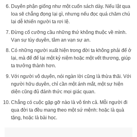
Duyên phận giống như một cuốn sách dày. Nếu lật qua
loa sẽ chẳng đọng lại gì, nhưng nếu đọc quá chăm chú
lại dễ khiến người ta rơi lệ.
Đừng cố cưỡng cầu những thứ không thuộc về mình.
Vạn sự tùy duyên, tâm an vạn sự an.
Có những người xuất hiện trong đời ta không phải để ở
lại, mà để để lại một kỷ niệm hoặc một vết thương, giúp
ta trưởng thành hơn.
Với người vô duyên, nói ngàn lời cũng là thừa thãi. Với
người hữu duyên, chỉ cần một ánh mắt, một sự hiện
diện cũng đủ đánh thức mọi giác quan.
Chẳng có cuộc gặp gỡ nào là vô tình cả. Mỗi người đi
qua đời ta đều mang theo một sứ mệnh: hoặc là quà
tặng, hoặc là bài học.