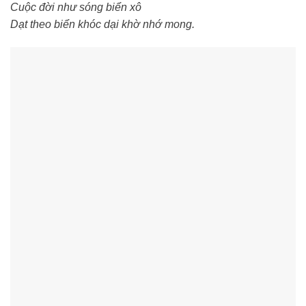
Cuộc đời như sóng biển xô
Dạt theo biển khóc dại khờ nhớ mong.