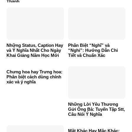
Thành
Những Status, Caption Hay
Phân Biệt “Nghĩ” và
và Ý Nghĩa Nhất Cho Ngày
“Nghỉ”: Hướng Dẫn Chi
Khai Giảng Năm Học Mới
Tiết và Chuẩn Xác
Chưng hoa hay Trưng hoa:
Phân biệt cách dùng chính
xác và ý nghĩa
Những Lời Yêu Thương
Gửi Ông Bà: Tuyển Tập Stt,
Câu Nói Ý Nghĩa
Mặt Khác Hay Mặc Khác: