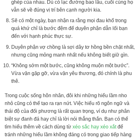
ghép của nhau. Dù có lạc đường bao lâu, cuối cùng họ
vẫn sẽ về đúng vị trí bên cạnh người kia.
Sẽ có một ngày, bạn nhận ra rằng mọi đau khổ trong
quá khứ chỉ là bước đệm để duyên phận dẫn lối bạn
đến với hạnh phúc thực sự.
Duyên phận vợ chồng là sợi dây tơ hồng bền chặt nhất,
nhưng cũng mỏng manh nhất nếu không biết giữ gìn.
“Không sớm một bước, cũng không muộn một bước”.
Vừa vặn gặp gỡ, vừa vặn yêu thương, đó chính là phu
thê.
Trong cuộc sống hôn nhân, đôi khi những hiểu lầm nho
nhỏ cũng có thể tạo ra rạn nứt. Việc hiểu rõ ngôn ngữ và
thái độ của đối phương là rất quan trọng, ví dụ như phân
biệt sự đanh đá hay chỉ là lời nói thẳng thắn. Bạn có thể
tìm hiểu thêm về cách dùng từ
xéo sắc hay xéo xắt
để
tránh những hiểu lầm không đáng có trong giao tiếp hàng