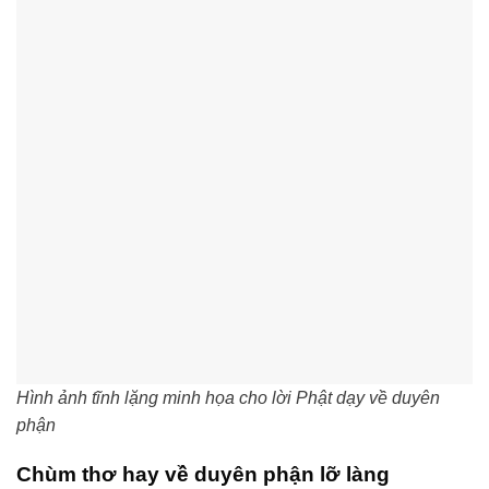
Hình ảnh tĩnh lặng minh họa cho lời Phật dạy về duyên
phận
Chùm thơ hay về duyên phận lỡ làng