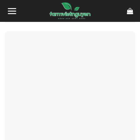
Skip
to
content