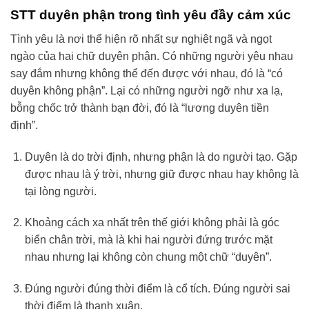
STT duyên phận trong tình yêu đầy cảm xúc
Tình yêu là nơi thể hiện rõ nhất sự nghiệt ngã và ngọt
ngào của hai chữ duyên phận. Có những người yêu nhau
say đắm nhưng không thể đến được với nhau, đó là “có
duyên không phận”. Lại có những người ngỡ như xa lạ,
bỗng chốc trở thành bạn đời, đó là “lương duyên tiền
định”.
Duyên là do trời định, nhưng phận là do người tạo. Gặp
được nhau là ý trời, nhưng giữ được nhau hay không là
tại lòng người.
Khoảng cách xa nhất trên thế giới không phải là góc
biển chân trời, mà là khi hai người đứng trước mặt
nhau nhưng lại không còn chung một chữ “duyên”.
Đúng người đúng thời điểm là cổ tích. Đúng người sai
thời điểm là thanh xuân.