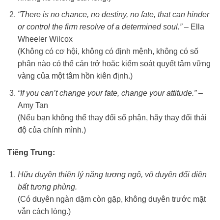
“There is no chance, no destiny, no fate, that can hinder
or control the firm resolve of a determined soul.”
– Ella
Wheeler Wilcox
(Không có cơ hội, không có định mệnh, không có số
phận nào có thể cản trở hoặc kiểm soát quyết tâm vững
vàng của một tâm hồn kiên định.)
“If you can’t change your fate, change your attitude.”
–
Amy Tan
(Nếu bạn không thể thay đổi số phận, hãy thay đổi thái
độ của chính mình.)
Tiếng Trung:
Hữu duyên thiên lý năng tương ngộ, vô duyên đối diện
bất tương phùng.
(Có duyên ngàn dặm còn gặp, không duyên trước mặt
vẫn cách lòng.)