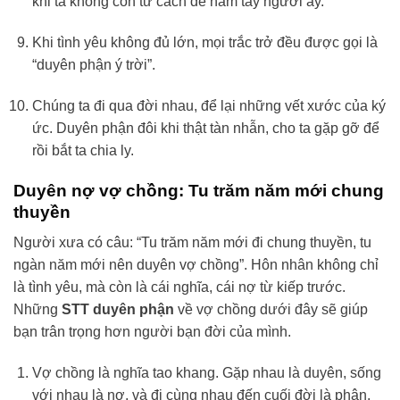
khi ta không còn tư cách để nắm tay người ấy.
Khi tình yêu không đủ lớn, mọi trắc trở đều được gọi là
“duyên phận ý trời”.
Chúng ta đi qua đời nhau, để lại những vết xước của ký
ức. Duyên phận đôi khi thật tàn nhẫn, cho ta gặp gỡ để
rồi bắt ta chia ly.
Duyên nợ vợ chồng: Tu trăm năm mới chung
thuyền
Người xưa có câu: “Tu trăm năm mới đi chung thuyền, tu
ngàn năm mới nên duyên vợ chồng”. Hôn nhân không chỉ
là tình yêu, mà còn là cái nghĩa, cái nợ từ kiếp trước.
Những
STT duyên phận
về vợ chồng dưới đây sẽ giúp
bạn trân trọng hơn người bạn đời của mình.
Vợ chồng là nghĩa tao khang. Gặp nhau là duyên, sống
với nhau là nợ, và đi cùng nhau đến cuối đời là phận.