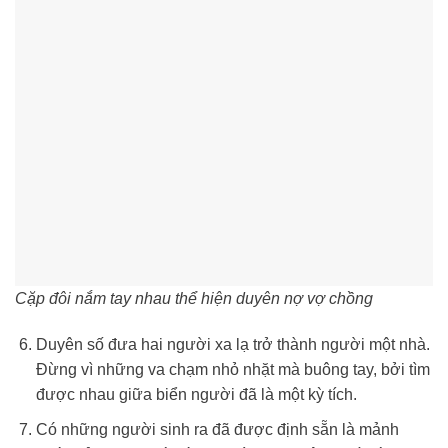
Cặp đôi nắm tay nhau thể hiện duyên nợ vợ chồng
Duyên số đưa hai người xa lạ trở thành người một nhà.
Đừng vì những va chạm nhỏ nhặt mà buông tay, bởi tìm
được nhau giữa biển người đã là một kỳ tích.
Có những người sinh ra đã được định sẵn là mảnh