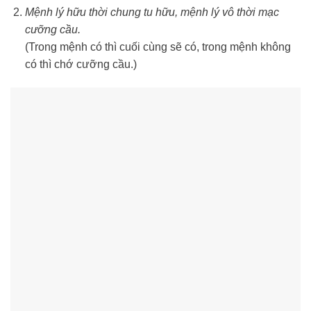
Mệnh lý hữu thời chung tu hữu, mệnh lý vô thời mạc
cưỡng cầu.
(Trong mệnh có thì cuối cùng sẽ có, trong mệnh không
có thì chớ cưỡng cầu.)