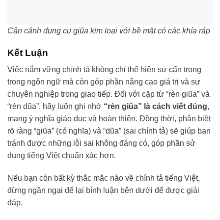
Cận cảnh dụng cụ giũa kim loại với bề mặt có các khía ráp
Kết Luận
Việc nắm vững chính tả không chỉ thể hiện sự cẩn trọng
trong ngôn ngữ mà còn góp phần nâng cao giá trị và sự
chuyên nghiệp trong giao tiếp. Đối với cặp từ “rèn giũa” và
“rèn dũa”, hãy luôn ghi nhớ
“rèn giũa” là cách viết đúng
,
mang ý nghĩa giáo dục và hoàn thiện. Đồng thời, phân biệt
rõ ràng “giũa” (có nghĩa) và “dũa” (sai chính tả) sẽ giúp bạn
tránh được những lỗi sai không đáng có, góp phần sử
dụng tiếng Việt chuẩn xác hơn.
Nếu bạn còn bất kỳ thắc mắc nào về chính tả tiếng Việt,
đừng ngần ngại để lại bình luận bên dưới để được giải
đáp.