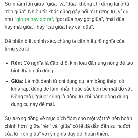
Sự nhầm lẫn giữa “giũa” và “dũa” không chỉ dừng lại ở từ
“rèn giũa”. Nhiều từ khác cũng gây bối rối tương tự, ví dụ
như “
giở ra hay dở ra
“, “gọt dũa hay gọt giũa”, “mài dũa
hay mài giũa”, hay “cái giũa hay cái dũa”.
Để phân biệt chính xác, chúng ta cần hiểu rõ nghĩa của
từng yếu tố:
Rèn:
Có nghĩa là đập khối kim loại đã nung nóng để tạo
hình thành đồ dùng.
Giũa:
Là một danh từ chỉ dụng cụ làm bằng thép, có
khía ráp, dùng để làm nhẵn hoặc sắc bén bề mặt đồ vật.
Đồng thời, “giũa” cũng là động từ chỉ hành động dùng
dụng cụ này để mài.
Sự tương đồng về mục đích “làm cho một vật trở nên hoàn
chỉnh hơn” giữa “rèn” và “giũa” có lẽ đã dẫn đến sự ra đời
của từ “rèn giũa” với ý nghĩa dạy dỗ, hoàn thiện.