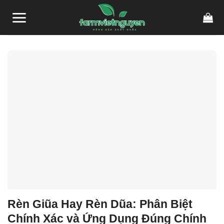
Skip
link gacor
link gacor
situs toto
pmtoto
pmtoto
toto slot
pmtoto
pmtoto
toto
to
content
Rèn Giũa Hay Rèn Dũa: Phân Biệt
Chính Xác và Ứng Dụng Đúng Chính