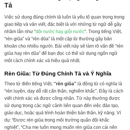
Tả
Việc sử dụng đúng chính tả luôn là yếu tố quan trọng trong
giao tiếp và văn viết, đặc biệt là với những từ ngữ dễ gây
nhầm lẫn như “
dội nước hay giội nước
“. Trong tiếng Việt,
“rèn giũa” và “rèn dũa” là một cặp từ thường gây băn
khoăn cho nhiều người. Bài viết này sẽ làm rõ vấn đề “rèn
giũa hay rèn dũa” để bạn đọc có thể sử dụng ngôn ngữ
một cách chính xác và hiệu quả nhất.
Rèn Giũa: Từ Đúng Chính Tả và Ý Nghĩa
Theo từ điển tiếng Việt,
“rèn giũa”
là động từ có nghĩa là
“rèn luyện, dạy dỗ rất cẩn thận, nghiêm khắc”. Đây là cách
viết chính xác và được công nhận. Từ này thường được
sử dụng trong các ngữ cảnh liên quan đến việc đào tạo,
giáo dục, hoặc quá trình hoàn thiện bản thân, kỹ năng. Ví
dụ: “Được rèn giũa trong môi trường quân đội khắc
nghiệt”, “Cha mẹ luôn mong muốn rèn giũa con cái nên