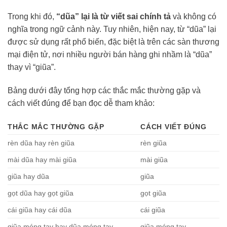
Trong khi đó,
“dũa” lại là từ viết sai chính tả
và không có
nghĩa trong ngữ cảnh này. Tuy nhiên, hiện nay, từ “dũa” lại
được sử dụng rất phổ biến, đặc biệt là trên các sàn thương
mại điện tử, nơi nhiều người bán hàng ghi nhầm là “dũa”
thay vì “giũa”.
Bảng dưới đây tổng hợp các thắc mắc thường gặp và
cách viết đúng để bạn đọc dễ tham khảo:
THẮC MẮC THƯỜNG GẶP
CÁCH VIẾT ĐÚNG
rèn dũa hay rèn giũa
rèn giũa
mài dũa hay mài giũa
mài giũa
giũa hay dũa
giũa
gọt dũa hay gọt giũa
gọt giũa
cái giũa hay cái dũa
cái giũa
giũa móng tay hay dũa móng tay
giũa móng tay