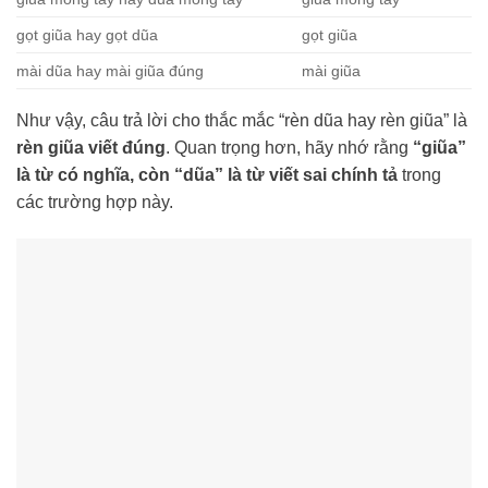
gọt giũa hay gọt dũa
gọt giũa
mài dũa hay mài giũa đúng
mài giũa
Như vậy, câu trả lời cho thắc mắc “rèn dũa hay rèn giũa” là
rèn giũa viết đúng
. Quan trọng hơn, hãy nhớ rằng
“giũa”
là từ có nghĩa, còn “dũa” là từ viết sai chính tả
trong
các trường hợp này.