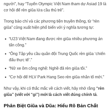
người”, hay “Tuyển Olympic Việt Nam tham dự Asiad 19 là
cơ hội để rèn giũa lứa cầu thủ trẻ”.
Trong báo chí và các phương tiện truyền thông, từ “rèn
giũa” cũng xuất hiện phổ biến với ý nghĩa tương tự:
“U23 Việt Nam đang được rèn giũa nhiều phương án
tấn công.”
“Ông Tập yêu cầu quân đội Trung Quốc rèn giũa ‘chiến
đấu thực tế’.”
“Nữ xe ôm công nghệ: Nghề đã rèn giũa tôi.”
“Cơ hội để HLV Park Hang Seo rèn giũa nhân tố mới.”
Như vậy, khi có thắc mắc về cách viết, hãy nhớ rằng
“rèn
giũa” (viết với “gi”) mới là cách viết đúng chính tả
.
Phân Biệt Giũa và Dũa: Hiểu Rõ Bản Chất