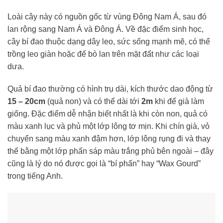
Loài cây này có nguồn gốc từ vùng Đông Nam Á, sau đó
lan rộng sang Nam Á và Đông Á. Về đặc điểm sinh học,
cây bí đao thuộc dạng dây leo, sức sống mạnh mẽ, có thể
trồng leo giàn hoặc để bò lan trên mặt đất như các loại
dưa.
Quả bí đao thường có hình trụ dài, kích thước dao động từ
15 – 20cm
(quả non) và có thể dài tới
2m
khi để già làm
giống. Đặc điểm dễ nhận biết nhất là khi còn non, quả có
màu xanh lục và phủ một lớp lông tơ mịn. Khi chín già, vỏ
chuyển sang màu xanh đậm hơn, lớp lông rụng đi và thay
thế bằng một lớp phấn sáp màu trắng phủ bên ngoài – đây
cũng là lý do nó được gọi là “bí phấn” hay “Wax Gourd”
trong tiếng Anh.