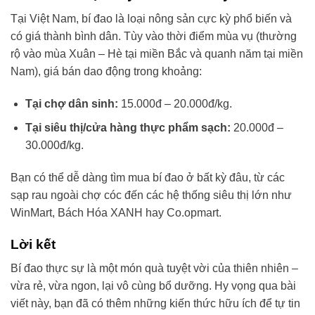
Tại Việt Nam, bí đao là loại nông sản cực kỳ phổ biến và
có giá thành bình dân. Tùy vào thời điểm mùa vụ (thường
rộ vào mùa Xuân – Hè tại miền Bắc và quanh năm tại miền
Nam), giá bán dao động trong khoảng:
Tại chợ dân sinh:
15.000đ – 20.000đ/kg.
Tại siêu thị/cửa hàng thực phẩm sạch:
20.000đ –
30.000đ/kg.
Bạn có thể dễ dàng tìm mua bí đao ở bất kỳ đâu, từ các
sạp rau ngoài chợ cóc đến các hệ thống siêu thị lớn như
WinMart, Bách Hóa XANH hay Co.opmart.
Lời kết
Bí đao thực sự là một món quà tuyệt vời của thiên nhiên –
vừa rẻ, vừa ngon, lại vô cùng bổ dưỡng. Hy vọng qua bài
viết này, bạn đã có thêm những kiến thức hữu ích để tự tin