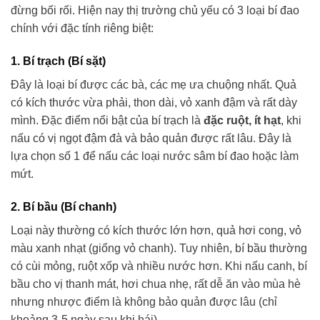
đừng bối rối. Hiện nay thị trường chủ yếu có 3 loại bí đao
chính với đặc tính riêng biệt:
1. Bí trạch (Bí sặt)
Đây là loại bí được các bà, các mẹ ưa chuộng nhất. Quả
có kích thước vừa phải, thon dài, vỏ xanh đậm và rất dày
mình. Đặc điểm nổi bật của bí trạch là
đặc ruột, ít hạt
, khi
nấu có vị ngọt đậm đà và bảo quản được rất lâu. Đây là
lựa chọn số 1 để nấu các loại nước sâm bí đao hoặc làm
mứt.
2. Bí bầu (Bí chanh)
Loại này thường có kích thước lớn hơn, quả hơi cong, vỏ
màu xanh nhạt (giống vỏ chanh). Tuy nhiên, bí bầu thường
có cùi mỏng, ruột xốp và nhiều nước hơn. Khi nấu canh, bí
bầu cho vị thanh mát, hơi chua nhẹ, rất dễ ăn vào mùa hè
nhưng nhược điểm là không bảo quản được lâu (chỉ
khoảng 3-5 ngày sau khi hái).