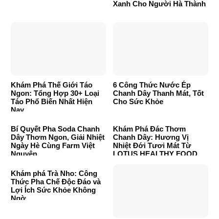
Xanh Cho Người Hà Thành
Khám Phá Thế Giới Táo
6 Công Thức Nước Ép
Ngon: Tổng Hợp 30+ Loại
Chanh Dây Thanh Mát, Tốt
Táo Phổ Biến Nhất Hiện
Cho Sức Khỏe
Nay
Bí Quyết Pha Soda Chanh
Khám Phá Đác Thơm
Dây Thơm Ngon, Giải Nhiệt
Chanh Dây: Hương Vị
Ngày Hè Cùng Farm Việt
Nhiệt Đới Tươi Mát Từ
Nguyên
LOTUS HEALTHY FOOD
Khám phá Trà Nho: Công
Thức Pha Chế Độc Đáo và
Lợi Ích Sức Khỏe Không
Ngờ