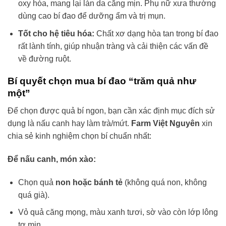
oxy hóa, mang lại làn da căng mịn. Phụ nữ xưa thường
dùng cao bí đao để dưỡng ẩm và trị mụn.
Tốt cho hệ tiêu hóa:
Chất xơ dạng hòa tan trong bí đao
rất lành tính, giúp nhuận tràng và cải thiện các vấn đề
về đường ruột.
Bí quyết chọn mua bí đao “trăm quả như
một”
Để chọn được quả bí ngon, bạn cần xác định mục đích sử
dụng là nấu canh hay làm trà/mứt.
Farm Việt Nguyên
xin
chia sẻ kinh nghiệm chọn bí chuẩn nhất:
Để nấu canh, món xào:
Chọn quả
non hoặc bánh tẻ
(không quá non, không
quá già).
Vỏ quả căng mọng, màu xanh tươi, sờ vào còn lớp lông
tơ mịn.