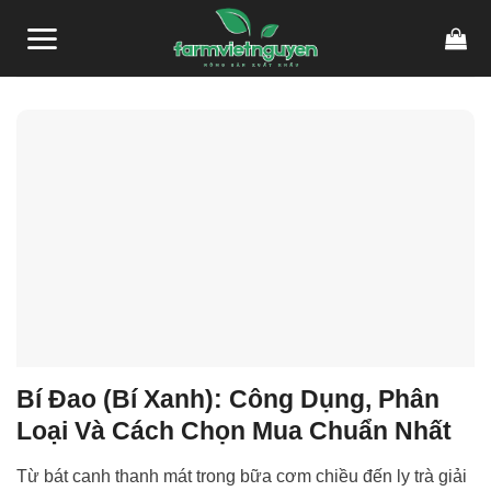
Skip
link gacor
link gacor
situs toto
pmtoto
pmtoto
toto slot
pmtoto
pmtoto
toto
to
content
Bí Đao (Bí Xanh): Công Dụng, Phân
Loại Và Cách Chọn Mua Chuẩn Nhất
Từ bát canh thanh mát trong bữa cơm chiều đến ly trà giải