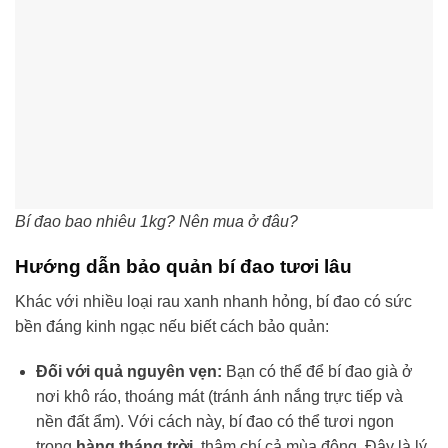
Bí đao bao nhiêu 1kg? Nên mua ở đâu?
Hướng dẫn bảo quản bí đao tươi lâu
Khác với nhiều loại rau xanh nhanh hỏng, bí đao có sức
bền đáng kinh ngạc nếu biết cách bảo quản:
Đối với quả nguyên vẹn:
Bạn có thể để bí đao già ở
nơi khô ráo, thoáng mát (tránh ánh nắng trực tiếp và
nền đất ẩm). Với cách này, bí đao có thể tươi ngon
trong
hàng tháng trời
, thậm chí cả mùa đông. Đây là lý