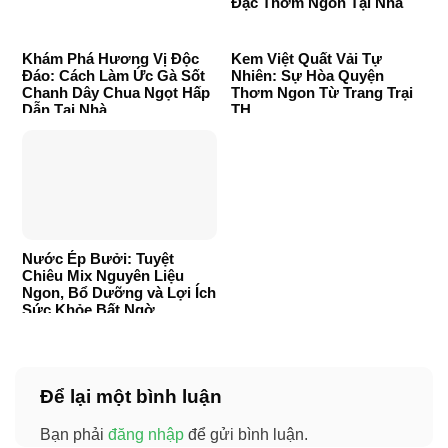
Đặc Thơm Ngon Tại Nhà
Khám Phá Hương Vị Độc
Kem Việt Quất Vải Tự
Đáo: Cách Làm Ức Gà Sốt
Nhiên: Sự Hòa Quyện
Chanh Dây Chua Ngọt Hấp
Thơm Ngon Từ Trang Trại
Dẫn Tại Nhà
TH
Nước Ép Bưởi: Tuyệt
Chiêu Mix Nguyên Liệu
Ngon, Bổ Dưỡng và Lợi Ích
Sức Khỏe Bất Ngờ
Để lại một bình luận
Bạn phải
đăng nhập
để gửi bình luận.