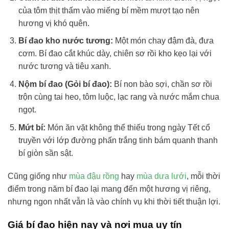
của tôm thịt thấm vào miếng bí mềm mượt tạo nên
hương vị khó quên.
Bí đao kho nước tương:
Một món chay đậm đà, đưa
cơm. Bí đao cắt khúc dày, chiên sơ rồi kho kẹo lại với
nước tương và tiêu xanh.
Nộm bí đao (Gỏi bí đao):
Bí non bào sợi, chần sơ rồi
trộn cùng tai heo, tôm luộc, lạc rang và nước mắm chua
ngọt.
Mứt bí:
Món ăn vặt không thể thiếu trong ngày Tết cổ
truyền với lớp đường phấn trắng tinh bám quanh thanh
bí giòn sần sật.
Cũng giống như
mùa đậu rồng
hay
mùa dưa lưới
, mỗi thời
điểm trong năm bí đao lại mang đến một hương vị riêng,
nhưng ngon nhất vẫn là vào chính vụ khi thời tiết thuận lợi.
Giá bí đao hiện nay và nơi mua uy tín