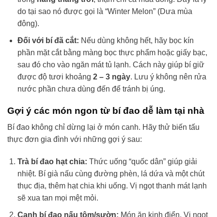
do tại sao nó được gọi là “Winter Melon” (Dưa mùa
đông).
Đối với bí đã cắt:
Nếu dùng không hết, hãy bọc kín
phần mặt cắt bằng màng bọc thực phẩm hoặc giấy bạc,
sau đó cho vào ngăn mát tủ lạnh. Cách này giúp bí giữ
được độ tươi khoảng
2 – 3 ngày
. Lưu ý không nên rửa
nước phần chưa dùng đến để tránh bị úng.
Gợi ý các món ngon từ bí đao dễ làm tại nhà
Bí đao không chỉ dừng lại ở món canh. Hãy thử biến tấu
thực đơn gia đình với những gợi ý sau:
Trà bí đao hạt chia:
Thức uống “quốc dân” giúp giải
nhiệt. Bí già nấu cùng đường phèn, lá dứa và một chút
thục địa, thêm hạt chia khi uống. Vị ngọt thanh mát lạnh
sẽ xua tan mọi mệt mỏi.
Canh bí đao nấu tôm/sườn:
Món ăn kinh điển. Vị ngọt