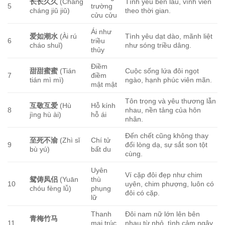
长长久久
(Cháng
Tình yêu bền lâu, vĩnh viễn
5
trường
cháng jiǔ jiǔ)
theo thời gian.
cửu cửu
Ái như
爱如潮水
(Ài rú
Tình yêu dạt dào, mãnh liệt
6
triều
cháo shuǐ)
như sóng triều dâng.
thủy
Điềm
甜甜蜜蜜
(Tián
Cuộc sống lứa đôi ngọt
7
điềm
tián mì mì)
ngào, hạnh phúc viên mãn.
mật mật
Tôn trọng và yêu thương lẫn
互敬互爱
(Hù
Hỗ kính
8
nhau, nền tảng của hôn
jìng hù ài)
hỗ ái
nhân.
Đến chết cũng không thay
至死不渝
(Zhì sǐ
Chí tử
9
đổi lòng dạ, sự sắt son tột
bù yú)
bất du
cùng.
Uyên
Ví cặp đôi đẹp như chim
鸳俦凤侣
(Yuān
thù
10
uyên, chim phượng, luôn có
chóu fèng lǚ)
phụng
đôi có cặp.
lữ
Thanh
Đôi nam nữ lớn lên bên
青梅竹马
11
mai trúc
nhau từ nhỏ, tình cảm ngây