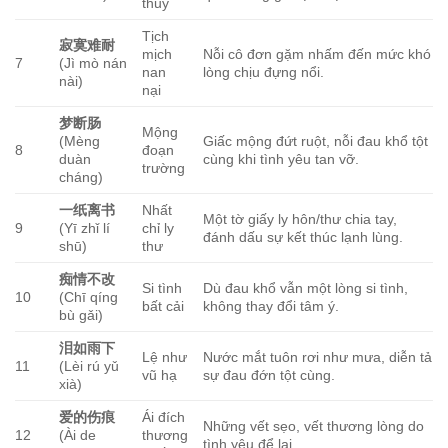
thủy
Tịch
寂寞难耐
mịch
Nỗi cô đơn gặm nhấm đến mức khó
7
(Jì mò nán
nan
lòng chịu đựng nổi.
nài)
nại
梦断肠
Mộng
(Mèng
Giấc mộng đứt ruột, nỗi đau khổ tột
8
đoạn
duàn
cùng khi tình yêu tan vỡ.
trường
cháng)
一纸离书
Nhất
Một tờ giấy ly hôn/thư chia tay,
9
(Yī zhǐ lí
chỉ ly
đánh dấu sự kết thúc lạnh lùng.
shū)
thư
痴情不改
Si tình
Dù đau khổ vẫn một lòng si tình,
10
(Chī qíng
bất cải
không thay đổi tâm ý.
bù gǎi)
泪如雨下
Lệ như
Nước mắt tuôn rơi như mưa, diễn tả
11
(Lèi rú yǔ
vũ hạ
sự đau đớn tột cùng.
xià)
爱的伤痕
Ái đích
Những vết sẹo, vết thương lòng do
12
(Ài de
thương
tình yêu để lại.