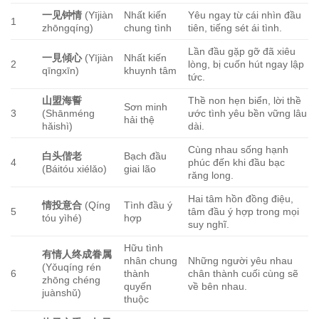
一见钟情
(Yījiàn
Nhất kiến
Yêu ngay từ cái nhìn đầu
1
zhōngqíng)
chung tình
tiên, tiếng sét ái tình.
Lần đầu gặp gỡ đã xiêu
一見傾心
(Yījiàn
Nhất kiến
2
lòng, bị cuốn hút ngay lập
qīngxīn)
khuynh tâm
tức.
山盟海誓
Thề non hẹn biển, lời thề
Sơn minh
3
(Shānméng
ước tình yêu bền vững lâu
hải thệ
hǎishì)
dài.
Cùng nhau sống hạnh
白头偕老
Bạch đầu
4
phúc đến khi đầu bạc
(Báitóu xiélǎo)
giai lão
răng long.
Hai tâm hồn đồng điệu,
情投意合
(Qíng
Tình đầu ý
5
tâm đầu ý hợp trong mọi
tóu yìhé)
hợp
suy nghĩ.
Hữu tình
有情人终成眷属
nhân chung
Những người yêu nhau
(Yǒuqíng rén
6
thành
chân thành cuối cùng sẽ
zhōng chéng
quyến
về bên nhau.
juànshǔ)
thuộc