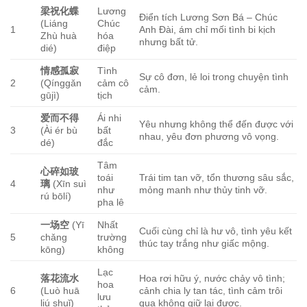
梁祝化蝶
Lương
Điển tích Lương Sơn Bá – Chúc
(Liáng
Chúc
1
Anh Đài, ám chỉ mối tình bi kịch
Zhù huà
hóa
nhưng bất tử.
dié)
điệp
情感孤寂
Tình
Sự cô đơn, lẻ loi trong chuyện tình
2
(Qínggǎn
cảm cô
cảm.
gūjì)
tịch
爱而不得
Ái nhi
Yêu nhưng không thể đến được với
3
(Ài ér bù
bất
nhau, yêu đơn phương vô vọng.
dé)
đắc
Tâm
心碎如玻
toái
Trái tim tan vỡ, tổn thương sâu sắc,
4
璃
(Xīn suì
như
mỏng manh như thủy tinh vỡ.
rú bōlí)
pha lê
一场空
(Yī
Nhất
Cuối cùng chỉ là hư vô, tình yêu kết
5
chǎng
trường
thúc tay trắng như giấc mộng.
kōng)
không
Lạc
落花流水
Hoa rơi hữu ý, nước chảy vô tình;
hoa
6
(Luò huā
cảnh chia ly tan tác, tình cảm trôi
lưu
liú shuǐ)
qua không giữ lại được.