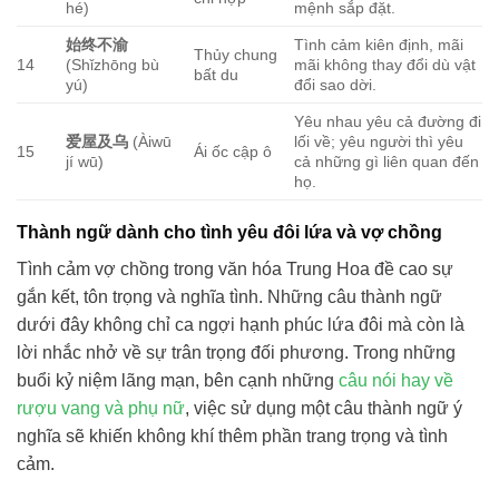
hé)
mệnh sắp đặt.
始终不渝
Tình cảm kiên định, mãi
Thủy chung
14
(Shǐzhōng bù
mãi không thay đổi dù vật
bất du
yú)
đổi sao dời.
Yêu nhau yêu cả đường đi
爱屋及乌
(Àiwū
lối về; yêu người thì yêu
15
Ái ốc cập ô
jí wū)
cả những gì liên quan đến
họ.
Thành ngữ dành cho tình yêu đôi lứa và vợ chồng
Tình cảm vợ chồng trong văn hóa Trung Hoa đề cao sự
gắn kết, tôn trọng và nghĩa tình. Những câu thành ngữ
dưới đây không chỉ ca ngợi hạnh phúc lứa đôi mà còn là
lời nhắc nhở về sự trân trọng đối phương. Trong những
buổi kỷ niệm lãng mạn, bên cạnh những
câu nói hay về
rượu vang và phụ nữ
, việc sử dụng một câu thành ngữ ý
nghĩa sẽ khiến không khí thêm phần trang trọng và tình
cảm.