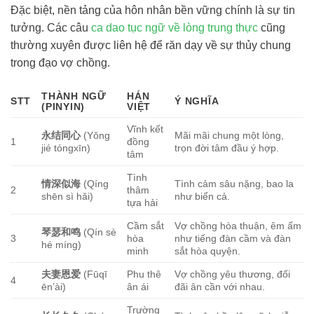
Đặc biệt, nền tảng của hôn nhân bền vững chính là sự tin
tưởng. Các câu
ca dao tục ngữ về lòng trung thực
cũng
thường xuyên được liên hệ để răn dạy về sự thủy chung
trong đạo vợ chồng.
THÀNH NGỮ
HÁN
STT
Ý NGHĨA
(PINYIN)
VIỆT
Vĩnh kết
永结同心
(Yǒng
Mãi mãi chung một lòng,
1
đồng
jié tóngxīn)
trọn đời tâm đầu ý hợp.
tâm
Tình
情深似海
(Qíng
Tình cảm sâu nặng, bao la
2
thâm
shēn sì hǎi)
như biển cả.
tựa hải
Cầm sắt
Vợ chồng hòa thuận, êm ấm
琴瑟和鸣
(Qín sè
3
hòa
như tiếng đàn cầm và đàn
hé míng)
minh
sắt hòa quyện.
夫妻恩爱
(Fūqī
Phu thê
Vợ chồng yêu thương, đối
4
ēn’ài)
ân ái
đãi ân cần với nhau.
Trường