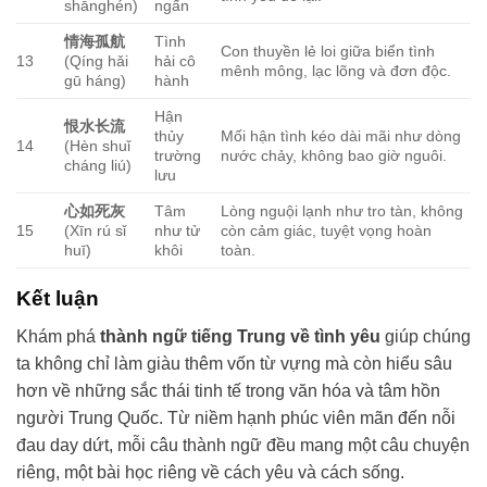
shānghén)
ngấn
情海孤航
Tình
Con thuyền lẻ loi giữa biển tình
13
(Qíng hǎi
hải cô
mênh mông, lạc lõng và đơn độc.
gū háng)
hành
Hận
恨水长流
thủy
Mối hận tình kéo dài mãi như dòng
14
(Hèn shuǐ
trường
nước chảy, không bao giờ nguôi.
cháng liú)
lưu
心如死灰
Tâm
Lòng nguội lạnh như tro tàn, không
15
(Xīn rú sǐ
như tử
còn cảm giác, tuyệt vọng hoàn
huī)
khôi
toàn.
Kết luận
Khám phá
thành ngữ tiếng Trung về tình yêu
giúp chúng
ta không chỉ làm giàu thêm vốn từ vựng mà còn hiểu sâu
hơn về những sắc thái tinh tế trong văn hóa và tâm hồn
người Trung Quốc. Từ niềm hạnh phúc viên mãn đến nỗi
đau day dứt, mỗi câu thành ngữ đều mang một câu chuyện
riêng, một bài học riêng về cách yêu và cách sống.