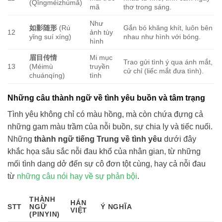
(Qīngméizhúmǎ)
mã
thơ trong sáng.
Như
如影随形
(Rú
Gắn bó khăng khít, luôn bên
12
ảnh tùy
yǐng suí xíng)
nhau như hình với bóng.
hình
眉目传情
Mi mục
Trao gửi tình ý qua ánh mắt,
13
(Méimù
truyền
cử chỉ (liếc mắt đưa tình).
chuánqíng)
tình
Những câu thành ngữ về tình yêu buồn và tâm trạng
Tình yêu không chỉ có màu hồng, mà còn chứa đựng cả
những gam màu trầm của nỗi buồn, sự chia ly và tiếc nuối.
Những
thành ngữ tiếng Trung về tình yêu
dưới đây
khắc họa sâu sắc nỗi đau khổ của nhân gian, từ những
mối tình dang dở đến sự cô đơn tột cùng, hay cả nỗi đau
từ
những câu nói hay về sự phản bội
.
THÀNH
HÁN
STT
NGỮ
Ý NGHĨA
VIỆT
(PINYIN)