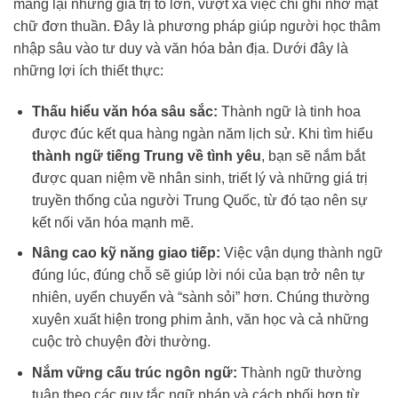
mang lại những giá trị to lớn, vượt xa việc chỉ ghi nhớ mặt
chữ đơn thuần. Đây là phương pháp giúp người học thâm
nhập sâu vào tư duy và văn hóa bản địa. Dưới đây là
những lợi ích thiết thực:
Thấu hiểu văn hóa sâu sắc:
Thành ngữ là tinh hoa
được đúc kết qua hàng ngàn năm lịch sử. Khi tìm hiểu
thành ngữ tiếng Trung về tình yêu
, bạn sẽ nắm bắt
được quan niệm về nhân sinh, triết lý và những giá trị
truyền thống của người Trung Quốc, từ đó tạo nên sự
kết nối văn hóa mạnh mẽ.
Nâng cao kỹ năng giao tiếp:
Việc vận dụng thành ngữ
đúng lúc, đúng chỗ sẽ giúp lời nói của bạn trở nên tự
nhiên, uyển chuyển và “sành sỏi” hơn. Chúng thường
xuyên xuất hiện trong phim ảnh, văn học và cả những
cuộc trò chuyện đời thường.
Nắm vững cấu trúc ngôn ngữ:
Thành ngữ thường
tuân theo các quy tắc ngữ pháp và cách phối hợp từ