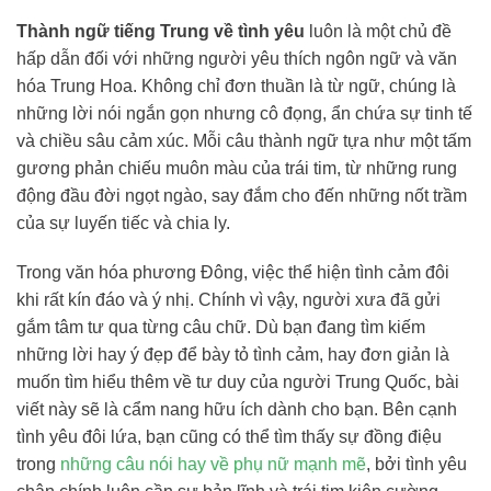
Thành ngữ tiếng Trung về tình yêu
luôn là một chủ đề
hấp dẫn đối với những người yêu thích ngôn ngữ và văn
hóa Trung Hoa. Không chỉ đơn thuần là từ ngữ, chúng là
những lời nói ngắn gọn nhưng cô đọng, ẩn chứa sự tinh tế
và chiều sâu cảm xúc. Mỗi câu thành ngữ tựa như một tấm
gương phản chiếu muôn màu của trái tim, từ những rung
động đầu đời ngọt ngào, say đắm cho đến những nốt trầm
của sự luyến tiếc và chia ly.
Trong văn hóa phương Đông, việc thể hiện tình cảm đôi
khi rất kín đáo và ý nhị. Chính vì vậy, người xưa đã gửi
gắm tâm tư qua từng câu chữ. Dù bạn đang tìm kiếm
những lời hay ý đẹp để bày tỏ tình cảm, hay đơn giản là
muốn tìm hiểu thêm về tư duy của người Trung Quốc, bài
viết này sẽ là cẩm nang hữu ích dành cho bạn. Bên cạnh
tình yêu đôi lứa, bạn cũng có thể tìm thấy sự đồng điệu
trong
những câu nói hay về phụ nữ mạnh mẽ
, bởi tình yêu