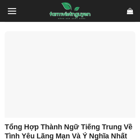
Skip
link gacor
link gacor
situs toto
pmtoto
pmtoto
toto slot
pmtoto
pmtoto
toto
to
content
Tổng Hợp Thành Ngữ Tiếng Trung Về
Tình Yêu Lãng Mạn Và Ý Nghĩa Nhất