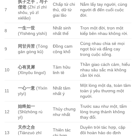
执子之手，与子
Chấp tử chi
Nắm lấy tay người, cùng
偕老
(Zhí zǐ zhī
7
thủ, dữ tử
người đi đến cuối cuộc
shǒu, yǔ zǐ
giai lão
đời.
xiélǎo)
一生一世
Nhất sinh
Trọn một đời, trọn một
8
(Yīshēng yīshì)
nhất thế
kiếp bên nhau không rời.
Cùng nhau chia sẻ mọi
同甘共苦
(Tóng
Đồng cam
9
ngọt bùi và đắng cay
gān gòng kǔ)
cộng khổ
trong cuộc sống.
Thần giao cách cảm, hiểu
心有灵犀
Tâm hữu
10
nhau sâu sắc mà không
(Xīnyǒu língxī)
linh tê
cần lời nói.
Một lòng một dạ, toàn tâm
一心一意
(Yīxīn
Nhất tâm
11
toàn ý yêu thương một
yīyì)
nhất ý
người.
始终如一
Trước sau như một, tấm
Thủy chung
12
(Shǐzhōng rú
lòng trung thành không
như nhất
yī)
thay đổi.
天作之合
Duyên trời tác hợp, cặp
Thiên tác
13
(Tiānzuò zhī
đôi hoàn hảo do định
chi hợp