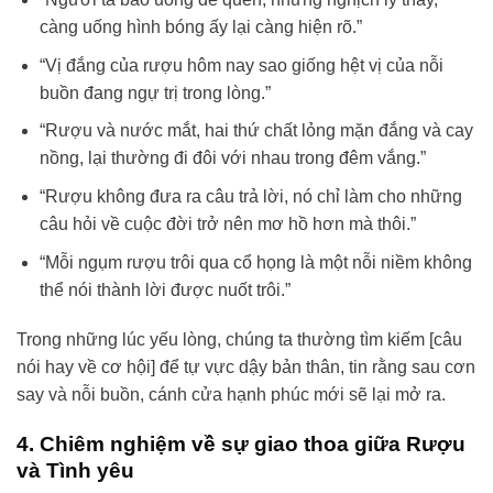
càng uống hình bóng ấy lại càng hiện rõ.”
“Vị đắng của rượu hôm nay sao giống hệt vị của nỗi
buồn đang ngự trị trong lòng.”
“Rượu và nước mắt, hai thứ chất lỏng mặn đắng và cay
nồng, lại thường đi đôi với nhau trong đêm vắng.”
“Rượu không đưa ra câu trả lời, nó chỉ làm cho những
câu hỏi về cuộc đời trở nên mơ hồ hơn mà thôi.”
“Mỗi ngụm rượu trôi qua cổ họng là một nỗi niềm không
thể nói thành lời được nuốt trôi.”
Trong những lúc yếu lòng, chúng ta thường tìm kiếm [câu
nói hay về cơ hội] để tự vực dậy bản thân, tin rằng sau cơn
say và nỗi buồn, cánh cửa hạnh phúc mới sẽ lại mở ra.
4. Chiêm nghiệm về sự giao thoa giữa Rượu
và Tình yêu