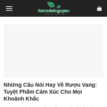
Skip
link gacor
link gacor
situs toto
pmtoto
pmtoto
toto slot
pmtoto
pmtoto
toto
to
content
Những Câu Nói Hay Về Rượu Vang:
Tuyệt Phẩm Cảm Xúc Cho Mọi
Khoảnh Khắc