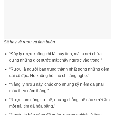
Stt hay về rượu và tình buồn
“Đáy ly rượu không chỉ là thủy tinh, mà là nơi chứa
đựng những giọt nước mắt chảy ngược vào trong.”
“Rượu là người bạn trung thành nhất trong những đêm
dài cô độc. Nó không hỏi, nó chỉ lắng nghe.”
“Nâng ly rượu này, chúc cho những kỷ niệm đã phai
màu theo năm tháng.”
“Rượu làm nóng cơ thể, nhưng chẳng thể nào sưởi ấm
một trái tim đã hóa băng.”
“Người ta bảo uống để quên, nhưng nghịch lý thay,