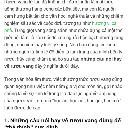
Rượu vang từ lâu đã không chỉ đơn thuần là một thức
uống thượng hạng trong các bữa tiệc, mà còn là nguồn
cảm hứng bất tận cho văn học, nghệ thuật và những chiêm
nghiệm sâu sắc về cuộc đời, tương tự như
hương vị cà
phê
. Từng giọt vang sóng sánh như chứa đựng cả một thế
giới nội tâm, là cầu nối để con người bộc bạch những rung
động, nỗi niềm hay triết lý sống. Nếu bạn đang tìm kiếm
những ngôn từ tinh tế để diễn tả tâm trạng của mình bên ly
rượu, hãy cùng khám phá bộ sưu tập
những câu nói hay
về rượu vang
đầy ý nghĩa dưới đây.
Trong văn hóa ẩm thực, việc thưởng thức rượu vang cũng
quan trọng như việc nêm nếm gia vị cho món ăn, gợi nhắc
chúng ta về sự tinh tế trong [ca dao tục ngữ về ăn] uống
của người Việt, nơi mà “học ăn, học nói, học gói, học mở”
luôn được đề cao.
1. Những câu nói hay về rượu vang dùng để
“thả thính” cực dính