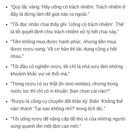
“Quy tắc vàng: Hãy uống có trách nhiệm. Trách nhiệm ở
đây là đừng làm đổ giọt nào ra ngoài.”
“Tôi đọc nhãn chai thấy ghi ‘Uống có trách nhiệm’. Thế
là tôi quyết định chịu trách nhiệm xử lý hết chai này.”
“Tiền không mua được hạnh phúc, nhưng tiền mua
được rượu vang. Về cơ bản thì tác dụng cũng y hệt
nhau.”
“Tôi đâu có nghiện rượu, tôi chỉ là nhà sưu tầm những
khoảnh khắc vui vẻ thôi mà.”
“Trong rượu có sự thật (In vino veritas), nhưng trong
nước lọc thì chỉ có vi khuẩn. Bạn chọn cái nào?”
“Rượu là công cụ chuyển đổi thần kỳ: Biến ‘Không thể
nào’ thành ‘Tại sao không nhỉ?’ trong tích tắc.”
“Tôi uống rượu để nâng cấp độ thú vị của những người
xung quanh lên một tầm cao mới.”