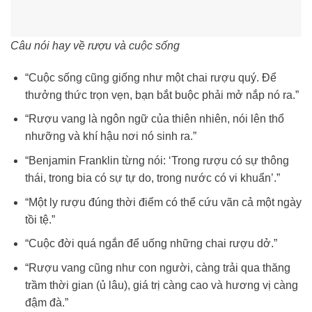
Câu nói hay về rượu và cuộc sống
“Cuộc sống cũng giống như một chai rượu quý. Để
thưởng thức trọn vẹn, bạn bắt buộc phải mở nắp nó ra.”
“Rượu vang là ngôn ngữ của thiên nhiên, nói lên thổ
nhưỡng và khí hậu nơi nó sinh ra.”
“Benjamin Franklin từng nói: ‘Trong rượu có sự thông
thái, trong bia có sự tự do, trong nước có vi khuẩn’.”
“Một ly rượu đúng thời điểm có thể cứu vãn cả một ngày
tồi tệ.”
“Cuộc đời quá ngắn để uống những chai rượu dở.”
“Rượu vang cũng như con người, càng trải qua thăng
trầm thời gian (ủ lâu), giá trị càng cao và hương vị càng
đậm đà.”