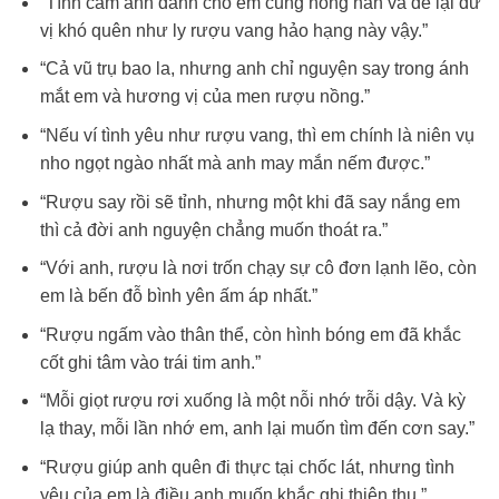
“Tình cảm anh dành cho em cũng nồng nàn và để lại dư
vị khó quên như ly rượu vang hảo hạng này vậy.”
“Cả vũ trụ bao la, nhưng anh chỉ nguyện say trong ánh
mắt em và hương vị của men rượu nồng.”
“Nếu ví tình yêu như rượu vang, thì em chính là niên vụ
nho ngọt ngào nhất mà anh may mắn nếm được.”
“Rượu say rồi sẽ tỉnh, nhưng một khi đã say nắng em
thì cả đời anh nguyện chẳng muốn thoát ra.”
“Với anh, rượu là nơi trốn chạy sự cô đơn lạnh lẽo, còn
em là bến đỗ bình yên ấm áp nhất.”
“Rượu ngấm vào thân thể, còn hình bóng em đã khắc
cốt ghi tâm vào trái tim anh.”
“Mỗi giọt rượu rơi xuống là một nỗi nhớ trỗi dậy. Và kỳ
lạ thay, mỗi lần nhớ em, anh lại muốn tìm đến cơn say.”
“Rượu giúp anh quên đi thực tại chốc lát, nhưng tình
yêu của em là điều anh muốn khắc ghi thiên thu.”