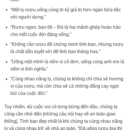
“Một ly rượu uống cùng tri kỷ giá trị hơn ngàn bữa tiệc
với người dưng.”
“Rượu ngon, bạn tốt – Đó là hai mảnh ghép hoàn hảo
cho một cuộc đời đáng sống.”
“Không cần rượu để chứng minh tình bạn, nhưng rượu
là chất dẫn tuyệt vời để tình bạn thăng hoa.”
“Uống một mình là nếm vị cô đơn, uống cùng anh em là
nếm vị tình nghĩa.”
“Cùng nhau nâng ly, chúng ta không chỉ chia sẻ hương
vị của rượu, mà còn chia sẻ cả những đắng cay ngọt
bùi của cuộc đời.”
Tuy nhiên, dù cuộc vui có tưng bừng đến đâu, chúng ta
cũng cần nhớ đến [những câu nói hay về an toàn giao
thông]. Tình bạn đẹp nhất là khi chúng ta cùng nhau nâng
ly và cùng nhau trở về nhà an toàn. “Đã uống rượu bia thì