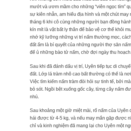
mướt và ươm mầm cho những “viên ngọc tím” quý 
sự kiên nhẫn, am hiểu địa hình và một chút may 
tháng 6 khi cô cùng những người bạn đồng hành 
kín mít là vật bất ly thân để bảo vệ cơ thể khỏi 
nhớ kỹ lưỡng những vị trí nấm thường mọc, cách
đất ẩm là bí quyết của những người thợ săn nấ
để ủ những bào tử nấm, chờ đợi ngày thu hoạch
Sau khi đã đánh dấu vị trí, Uyên tiếp tục di ch
đất. Lớp lá tràm nhô cao bất thường có thể là 
Việc tìm kiếm nấm tràm đòi hỏi sự tinh tế, bởi m
bỏ sót. Ngồi bệt xuống gốc cây, từng cây nấm 
nhú.
Sau khoảng một giờ miệt mài, rổ nấm của Uyên đã
hái được từ 4-5 kg, và nếu may mắn gặp được nh
chỉ và kinh nghiệm đã mang lại cho Uyên một ngu