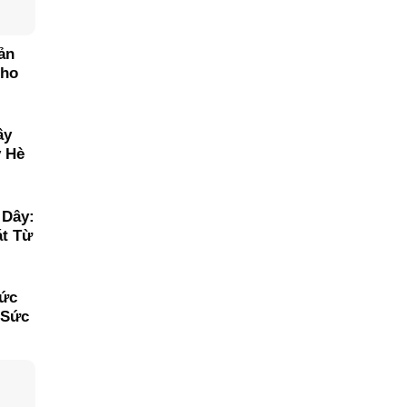
ản
Cho
ây
y Hè
 Dây:
át Từ
hức
 Sức