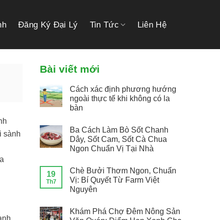
link gacor
link gacor
situs toto
pmtoto
pmtoto
toto slot
pmtoto
pmtoto
toto
nh
Đăng Ký Đại Lý
Tin Tức
Liên Hệ
Bài viết mới
Cách xác định phương hướng
ngoài thực tế khi không có la
bàn
nh
Ba Cách Làm Bò Sốt Chanh
i sành
Dây, Sốt Cam, Sốt Cà Chua
Ngon Chuẩn Vị Tại Nhà
ia
Chè Bưởi Thơm Ngon, Chuẩn
19
Vị: Bí Quyết Từ Farm Việt
Th7
Nguyên
Khám Phá Chợ Đêm Nông Sản
anh