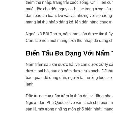
thêm thu nhập, trang trải cuộc sống. Chị Hiền c
muỗi độc cho đến nguy cơ bị lạc trong rừng sâu. 
đảm bảo an toàn. Dù vất vả, nhưng với sự siêng 
mang lại thu nhập đáng kể, lên đến hàng chục tr
Ngoài xã Bãi Thơm, nấm tràm còn được tìm thấy
Cạn, tạo nên một mạng lưới thu nhập đa dạng c
Biến Tấu Đa Dạng Với Nấm
Nấm tràm sau khi được hái về cần được xử lý cẩ
được loại bỏ, sau đó nấm được rửa sạch. Để thư
bảo quản để dùng dần, người ta thường luộc sơ 
lạnh.
Đặc trưng của nấm tràm là thân dai, vị đắng nhẹ 
Người dân Phú Quốc có vô vàn cách chế biến mó
sản là một trong những món phổ biến nhất, mang 