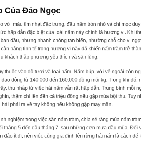
o Của Đảo Ngọc
với màu tím nhạt đặc trưng, đầu nấm tròn nhỏ và chỉ mọc duy
ức hấp dẫn đặc biệt của loài nấm này chính là hương vị. Khi 
 ban đầu, nhưng nhanh chóng tan biến, nhường chỗ cho vị ngọ
cân bằng tinh tế trong hương vị này đã khiến nấm tràm trở th
u khách thập phương yêu thích và săn lùng.
tùy thuộc vào độ tươi và loại nấm. Nấm búp, với vẻ ngoài còn n
 dao động từ 140.000 đến 160.000 đồng mỗi kg. Trong khi đó,
ậy, thu nhập từ việc hái nấm vẫn rất hấp dẫn. Trung bình mỗi n
hìn, thậm chí lên đến cả triệu đồng nếu gặp mùa bội thu. Tuy n
ời hái phải ra về tay không nếu không gặp may mắn.
nh nghiệm trong việc săn nấm tràm, chia sẻ rằng mùa nấm trà
uối tháng 5 đến đầu tháng 7, sau những cơn mưa đầu mùa. Đối v
 đảo ít đi, nên việc cùng gia đình lên rừng hái nấm là cách để