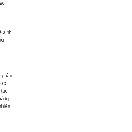
hao
ệ sinh
ng
p phần
hợp
 tục
á trị
nhiên