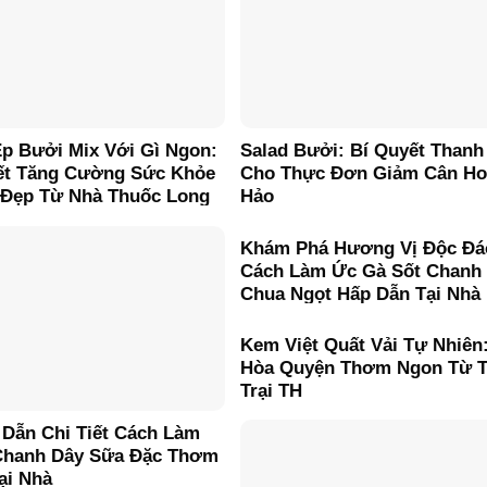
p Bưởi Mix Với Gì Ngon:
Salad Bưởi: Bí Quyết Thanh
ết Tăng Cường Sức Khỏe
Cho Thực Đơn Giảm Cân H
 Đẹp Từ Nhà Thuốc Long
Hảo
Khám Phá Hương Vị Độc Đá
Cách Làm Ức Gà Sốt Chanh
Chua Ngọt Hấp Dẫn Tại Nhà
Kem Việt Quất Vải Tự Nhiên
Hòa Quyện Thơm Ngon Từ T
Trại TH
Dẫn Chi Tiết Cách Làm
hanh Dây Sữa Đặc Thơm
ại Nhà