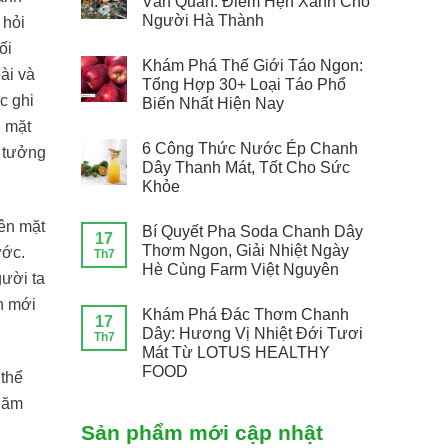
Văn Quán: Điểm Hẹn Xanh Cho
Người Hà Thành
 hỏi
ối
Khám Phá Thế Giới Táo Ngon:
ài và
Tổng Hợp 30+ Loại Táo Phổ
c ghi
Biến Nhất Hiện Nay
n mặt
6 Công Thức Nước Ép Chanh
ý tưởng
Dây Thanh Mát, Tốt Cho Sức
Khỏe
rên mặt
Bí Quyết Pha Soda Chanh Dây
17
Thơm Ngon, Giải Nhiệt Ngày
ước.
Th7
Hè Cùng Farm Việt Nguyên
gười ta
n mới
Khám Phá Đác Thơm Chanh
17
Dây: Hương Vị Nhiệt Đới Tươi
Th7
Mát Từ LOTUS HEALTHY
FOOD
 thể
chăm
Sản phẩm mới cập nhật