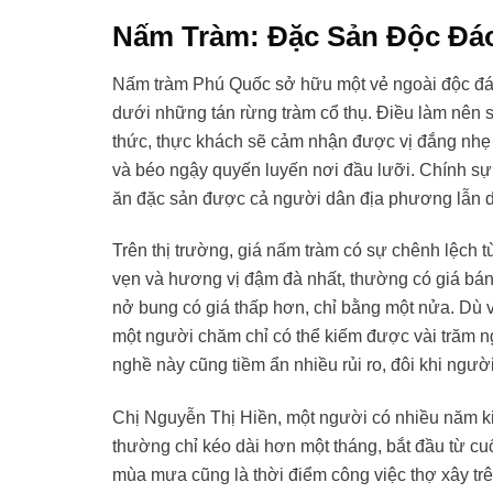
Nấm Tràm: Đặc Sản Độc Đá
Nấm tràm Phú Quốc sở hữu một vẻ ngoài độc đáo 
dưới những tán rừng tràm cổ thụ. Điều làm nên s
thức, thực khách sẽ cảm nhận được vị đắng nhẹ
và béo ngậy quyến luyến nơi đầu lưỡi. Chính sự 
ăn đặc sản được cả người dân địa phương lẫn d
Trên thị trường, giá nấm tràm có sự chênh lệch 
vẹn và hương vị đậm đà nhất, thường có giá bán
nở bung có giá thấp hơn, chỉ bằng một nửa. Dù v
một người chăm chỉ có thể kiếm được vài trăm ng
nghề này cũng tiềm ẩn nhiều rủi ro, đôi khi ngư
Chị Nguyễn Thị Hiền, một người có nhiều năm ki
thường chỉ kéo dài hơn một tháng, bắt đầu từ c
mùa mưa cũng là thời điểm công việc thợ xây trên