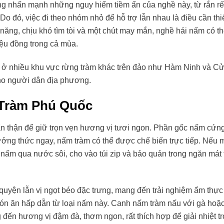
ũng nhấn mạnh những nguy hiểm tiềm ẩn của nghề này, từ rắn rế
Do đó, việc đi theo nhóm nhỏ để hỗ trợ lẫn nhau là điều cần thi
năng, chịu khó tìm tòi và một chút may mắn, nghề hái nấm có t
iệu đồng trong cả mùa.
 ở nhiều khu vực rừng tràm khác trên đảo như Hàm Ninh và C
ho người dân địa phương.
 Tràm Phú Quốc
n thận để giữ trọn vẹn hương vị tươi ngon. Phần gốc nấm cứn
ởng thức ngay, nấm tràm có thể được chế biến trực tiếp. Nếu
nấm qua nước sôi, cho vào túi zip và bảo quản trong ngăn mát 
quyện lẫn vị ngọt béo đặc trưng, mang đến trải nghiệm ẩm thực 
n ăn hấp dẫn từ loại nấm này. Canh nấm tràm nấu với gà hoặc
đến hương vị đậm đà, thơm ngon, rất thích hợp để giải nhiệt t