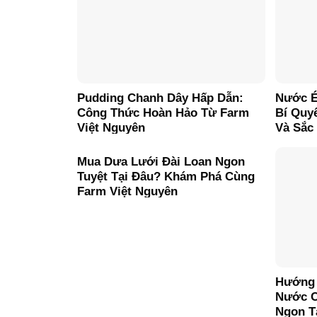
Pudding Chanh Dây Hấp Dẫn:
Nước É
Công Thức Hoàn Hảo Từ Farm
Bí Quy
Việt Nguyên
Và Sắc
Châu
Mua Dưa Lưới Đài Loan Ngon
Tuyệt Tại Đâu? Khám Phá Cùng
Farm Việt Nguyên
Hướng 
Nước C
Ngon T