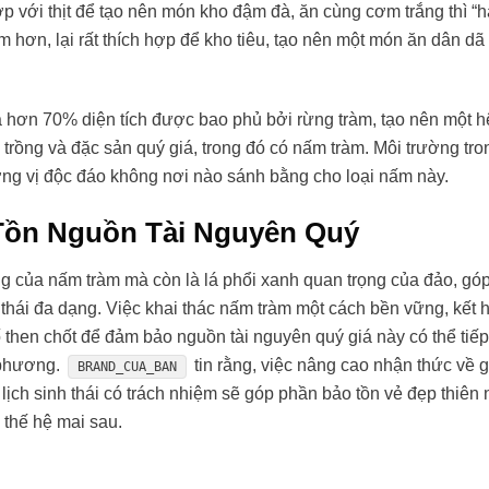
p với thịt để tạo nên món kho đậm đà, ăn cùng cơm trắng thì “
 hơn, lại rất thích hợp để kho tiêu, tạo nên một món ăn dân dã
à hơn 70% diện tích được bao phủ bởi rừng tràm, tạo nên một h
y trồng và đặc sản quý giá, trong đó có nấm tràm. Môi trường tro
ơng vị độc đáo không nơi nào sánh bằng cho loại nấm này.
Tồn Nguồn Tài Nguyên Quý
g của nấm tràm mà còn là lá phổi xanh quan trọng của đảo, gó
thái đa dạng. Việc khai thác nấm tràm một cách bền vững, kết 
 then chốt để đảm bảo nguồn tài nguyên quý giá này có thể tiếp
a phương.
tin rằng, việc nâng cao nhận thức về gi
BRAND_CUA_BAN
lịch sinh thái có trách nhiệm sẽ góp phần bảo tồn vẻ đẹp thiên 
thế hệ mai sau.