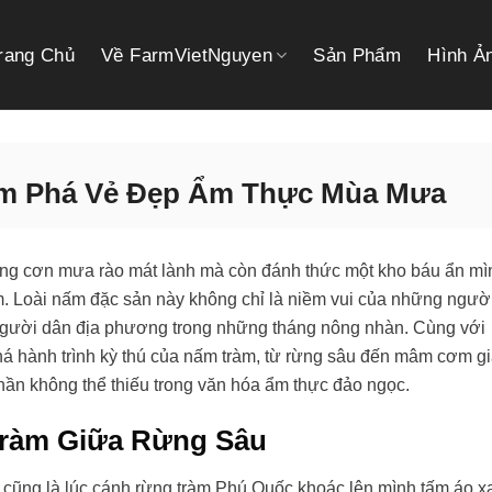
rang Chủ
Về FarmVietNguyen
Sản Phẩm
Hình Ả
m Phá Vẻ Đẹp Ẩm Thực Mùa Mưa
g cơn mưa rào mát lành mà còn đánh thức một kho báu ẩn mì
m. Loài nấm đặc sản này không chỉ là niềm vui của những ngườ
người dân địa phương trong những tháng nông nhàn. Cùng với
há hành trình kỳ thú của nấm tràm, từ rừng sâu đến mâm cơm g
 phần không thể thiếu trong văn hóa ẩm thực đảo ngọc.
Tràm Giữa Rừng Sâu
 cũng là lúc cánh rừng tràm Phú Quốc khoác lên mình tấm áo x