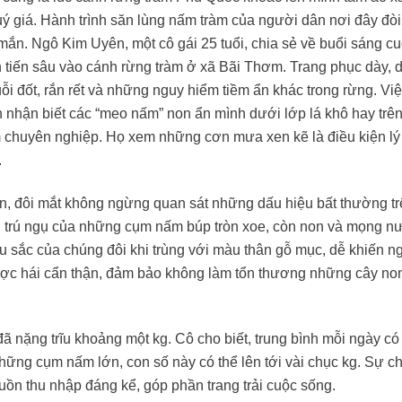
giá. Hành trình săn lùng nấm tràm của người dân nơi đây đòi
mắn. Ngô Kim Uyên, một cô gái 25 tuổi, chia sẻ về buổi sáng cu
tiến sâu vào cánh rừng tràm ở xã Bãi Thơm. Trang phục dày, d
muỗi đốt, rắn rết và những nguy hiểm tiềm ẩn khác trong rừng. Việ
 nhận biết các “meo nấm” non ẩn mình dưới lớp lá khô hay trê
m chuyên nghiệp. Họ xem những cơn mưa xen kẽ là điều kiện l
.
uyển, đôi mắt không ngừng quan sát những dấu hiệu bất thường t
nơi trú ngụ của những cụm nấm búp tròn xoe, còn non và mọng n
àu sắc của chúng đôi khi trùng với màu thân gỗ mục, dễ khiến n
được hái cẩn thận, đảm bảo không làm tổn thương những cây no
 nặng trĩu khoảng một kg. Cô cho biết, trung bình mỗi ngày có
ững cụm nấm lớn, con số này có thể lên tới vài chục kg. Sự 
ồn thu nhập đáng kể, góp phần trang trải cuộc sống.