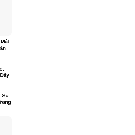
 Mát
oàn
o:
 Dây
: Sự
rang