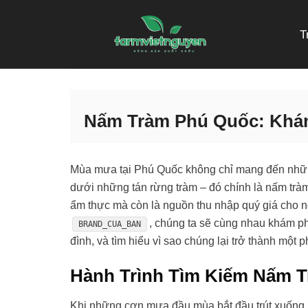
Skip
to
T
content
Nấm Tràm Phú Quốc: Khá
Mùa mưa tại Phú Quốc không chỉ mang đến nhữn
dưới những tán rừng tràm – đó chính là nấm trà
ẩm thực mà còn là nguồn thu nhập quý giá cho 
, chúng ta sẽ cùng nhau khám p
BRAND_CUA_BAN
đình, và tìm hiểu vì sao chúng lại trở thành một
Hành Trình Tìm Kiếm Nấm 
Khi những cơn mưa đầu mùa bắt đầu trút xuống,