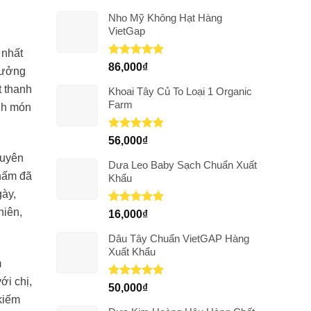
Nho Mỹ Không Hạt Hàng
VietGap
 nhất
Được xếp
86,000
₫
thưởng
hạng
5.00
5 sao
t thanh
Khoai Tây Củ To Loại 1 Organic
Farm
ành món
Được xếp
56,000
₫
hạng
5.00
guyên
5 sao
Dưa Leo Baby Sạch Chuẩn Xuất
 nấm đã
Khẩu
gày,
hiên,
Được xếp
16,000
₫
hạng
5.00
5 sao
Dâu Tây Chuẩn VietGAP Hàng
Xuất Khẩu
m
ới chị,
Được xếp
50,000
₫
hạng
5.00
 kiếm
5 sao