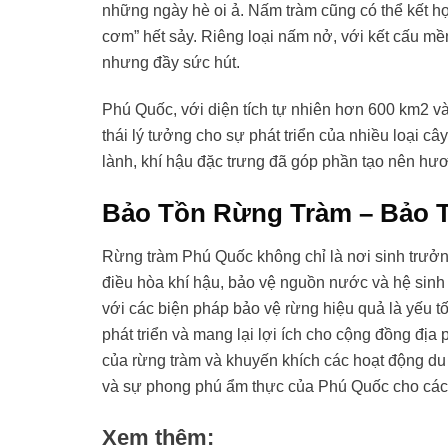
những ngày hè oi ả. Nấm tràm cũng có thể kết hợ
cơm” hết sảy. Riêng loại nấm nở, với kết cấu mềm
nhưng đầy sức hút.
Phú Quốc, với diện tích tự nhiên hơn 600 km2 v
thái lý tưởng cho sự phát triển của nhiều loại câ
lành, khí hậu đặc trưng đã góp phần tạo nên hư
Bảo Tồn Rừng Tràm – Bảo 
Rừng tràm Phú Quốc không chỉ là nơi sinh trưởn
điều hòa khí hậu, bảo vệ nguồn nước và hệ sinh 
với các biện pháp bảo vệ rừng hiệu quả là yếu tố
phát triển và mang lại lợi ích cho cộng đồng đị
của rừng tràm và khuyến khích các hoạt động du 
và sự phong phú ẩm thực của Phú Quốc cho các 
Xem thêm: