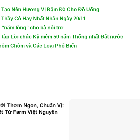
êu Tạo Nên Hương Vị Đậm Đà Cho Đồ Uống
Thầy Cô Hay Nhất Nhân Ngày 20/11
p “nằm lòng” cho bà nội trợ
ển tập Lời chúc Kỷ niệm 50 năm Thống nhất Đất nước
hôm Chôm và Các Loại Phổ Biến
ởi Thơm Ngon, Chuẩn Vị:
ết Từ Farm Việt Nguyên