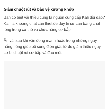
Giảm chuột rút và bảo vệ xương khớp
Bạn có biết vải thiều cũng là nguồn cung cấp Kali dồi dào?
Kali là khoáng chất cần thiết để duy trì sự cân bằng chất
lỏng trong cơ thể và chức năng cơ bắp.
Ăn vải sau khi vận động mạnh hoặc trong những ngày
nắng nóng giúp bổ sung điện giải, từ đó giảm thiểu nguy
cơ bị chuột rút cơ bắp và đau mỏi.