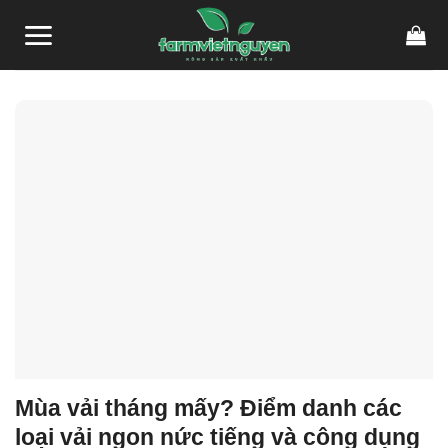
Skip
link gacor
link gacor
situs toto
pmtoto
pmtoto
toto slot
pmtoto
pmtoto
toto
to
content
Mùa vải tháng mấy? Điểm danh các
loại vải ngon nức tiếng và công dụng