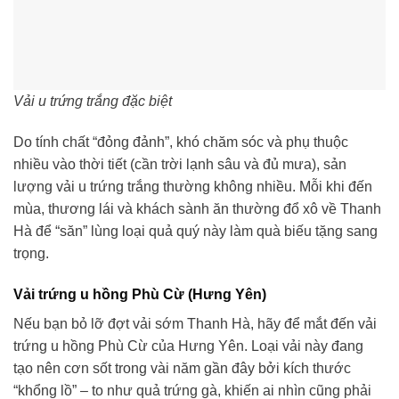
Vải u trứng trắng đặc biệt
Do tính chất “đỏng đảnh”, khó chăm sóc và phụ thuộc
nhiều vào thời tiết (cần trời lạnh sâu và đủ mưa), sản
lượng vải u trứng trắng thường không nhiều. Mỗi khi đến
mùa, thương lái và khách sành ăn thường đổ xô về Thanh
Hà để “săn” lùng loại quả quý này làm quà biếu tặng sang
trọng.
Vải trứng u hồng Phù Cừ (Hưng Yên)
Nếu bạn bỏ lỡ đợt vải sớm Thanh Hà, hãy để mắt đến vải
trứng u hồng Phù Cừ của Hưng Yên. Loại vải này đang
tạo nên cơn sốt trong vài năm gần đây bởi kích thước
“khổng lồ” – to như quả trứng gà, khiến ai nhìn cũng phải