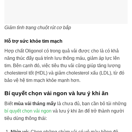
Giảm tình trạng chuột rút cơ bắp
Hỗ trợ sức khỏe tim mạch
Hợp chất Oligonol có trong quả vải được cho là có khả
năng thúc đẩy quá trình lưu thông máu, giảm áp lực lên
tim. Bên cạnh đó, việc tiêu thụ vải cũng giúp tăng lượng
cholesterol tốt (HDL) và giảm cholesterol xấu (LDL), từ đó
bảo vệ hệ tim mạch khỏe mạnh hơn.
Bí quyết chọn vải ngon và lưu ý khi ăn
Biết
mùa vải tháng mấy
là chưa đủ, bạn cần bỏ túi những
bí quyết chọn vải ngon
và lưu ý khi ăn để trở thành người
tiêu dùng thông thái:
Nhìn vỏ:
Chọn những chùm vải có vỏ màu hồng đỏ