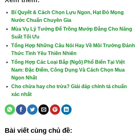
Bí Quyết & Cách Chọn Lựu Ngon, Hạt Đỏ Mọng
Nước Chuẩn Chuyên Gia
Mùa Vụ Lý Tưởng Để Trồng Mướp Đắng Cho Năng
Suất Tối Ưu
Tổng Hợp Những Câu Nói Hay Về Môi Trường Đánh
Thức Tình Yêu Thiên Nhiên
Tổng Hợp Các Loại Bắp (Ngô) Phổ Biến Tại Việt
Nam: Đặc Điểm, Công Dụng Và Cách Chọn Mua
Ngon Nhất
Cho chừa hay cho trừa? Giải đáp chính tả chuẩn
xác nhất
Bài viết cùng chủ đề: