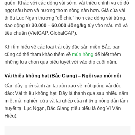
quên. Khác với các dòng vải sớm, vải thiều chính vụ có độ
ngọt sâu hơn và hương thơm nồng nàn hơn. Giá của vải
thiều Lục Ngạn thường “dễ chịu” hơn các dòng vải trứng,
dao động từ
30.000 – 60.000 đồng/kg
tùy vào mẫu mã và
tiêu chuẩn (VietGAP, GlobalGAP).
Khi tìm hiểu về các loại trái cây đặc sản miền Bắc, bạn
cũng có thể tham khảo thêm về
mùa hồng
để biết thêm
những lựa chọn quà biếu tuyệt vời vào dịp cuối năm.
Vải thiều không hạt (Bắc Giang) – Ngôi sao mới nổi
Gần đây, giới sành ăn lại xôn xao về một giống vải độc
đáo: Vải thiều không hạt. Đây là thành quả sau nhiều năm
miệt mài nghiên cứu và lai ghép của những nông dân tâm
huyết tại Lục Ngạn, Bắc Giang (tiêu biểu là ông Vi Văn
Hiệu).