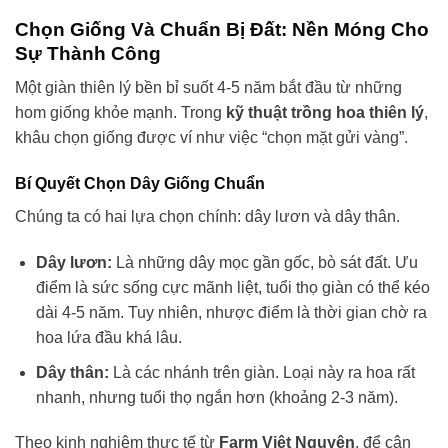
Chọn Giống Và Chuẩn Bị Đất: Nền Móng Cho
Sự Thành Công
Một giàn thiên lý bền bỉ suốt 4-5 năm bắt đầu từ những
hom giống khỏe mạnh. Trong
kỹ thuật trồng hoa thiên lý
,
khâu chọn giống được ví như việc “chọn mặt gửi vàng”.
Bí Quyết Chọn Dây Giống Chuẩn
Chúng ta có hai lựa chọn chính: dây lươn và dây thân.
Dây lươn:
Là những dây mọc gần gốc, bò sát đất. Ưu
điểm là sức sống cực mãnh liệt, tuổi thọ giàn có thể kéo
dài 4-5 năm. Tuy nhiên, nhược điểm là thời gian chờ ra
hoa lứa đầu khá lâu.
Dây thân:
Là các nhánh trên giàn. Loại này ra hoa rất
nhanh, nhưng tuổi thọ ngắn hơn (khoảng 2-3 năm).
Theo kinh nghiệm thực tế từ
Farm Việt Nguyên
, để cân