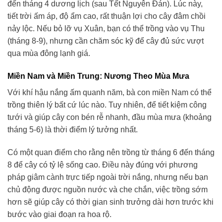
đến tháng 4 dương lịch (sau Tết Nguyên Đán). Lúc này,
tiết trời ấm áp, độ ẩm cao, rất thuận lợi cho cây đâm chồi
nảy lộc. Nếu bỏ lỡ vụ Xuân, bạn có thể trồng vào vụ Thu
(tháng 8-9), nhưng cần chăm sóc kỹ để cây đủ sức vượt
qua mùa đông lạnh giá.
Miền Nam và Miền Trung: Nương Theo Mùa Mưa
Với khí hậu nắng ấm quanh năm, bà con miền Nam có thể
trồng thiên lý bất cứ lúc nào. Tuy nhiên, để tiết kiệm công
tưới và giúp cây con bén rễ nhanh, đầu mùa mưa (khoảng
tháng 5-6) là thời điểm lý tưởng nhất.
Có một quan điểm cho rằng nên trồng từ tháng 6 đến tháng
8 để cây có tỷ lệ sống cao. Điều này đúng với phương
pháp giâm cành trực tiếp ngoài trời nắng, nhưng nếu bạn
chủ động được nguồn nước và che chắn, việc trồng sớm
hơn sẽ giúp cây có thời gian sinh trưởng dài hơn trước khi
bước vào giai đoạn ra hoa rộ.