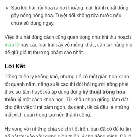
Sau khi hái, rải hoa ra nơi thoáng mát, tránh chất đống
gây nóng hỏng hoa. Tuyệt đối không rửa nước nếu
chưa sử dụng ngay.
Việc thu hái đúng cách cũng quan trọng như khi thu hoạch
mùa lê
hay các loại trái cây vỏ mỏng khác, cần sự nâng niu
để giữ giá trị thương phẩm cao nhất.
Lời Kết
Trồng thiên lý không khó, nhưng để có một giàn hoa xanh
tốt quanh năm, năng suất cao thì đòi hỏi người trồng phải
thực sự tâm huyết và áp dụng đúng
kỹ thuật trồng hoa
thiên lý
một cách khoa học. Từ khâu chọn giống, làm đất
cho đến việc tỉ mỉ bấm ngọn, tỉa cành, tất cả đều là những
mắt xích quan trọng tạo nên thành công.
Hy vọng với những chia sẻ chi tiết trên, bạn đã có đủ tự tin
để bắt tay vào xây dựng giàn thiên lý cho riêng mình. Dù là