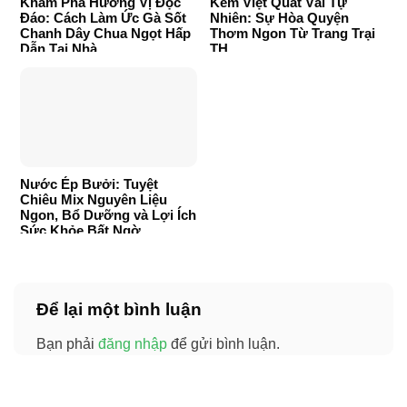
Khám Phá Hương Vị Độc
Kem Việt Quất Vải Tự
Đáo: Cách Làm Ức Gà Sốt
Nhiên: Sự Hòa Quyện
Chanh Dây Chua Ngọt Hấp
Thơm Ngon Từ Trang Trại
Dẫn Tại Nhà
TH
Nước Ép Bưởi: Tuyệt
Chiêu Mix Nguyên Liệu
Ngon, Bổ Dưỡng và Lợi Ích
Sức Khỏe Bất Ngờ
Để lại một bình luận
Bạn phải
đăng nhập
để gửi bình luận.