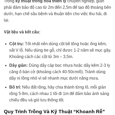
Trong
kỹ thuật trồng hoa thiên lý
chuyên nghiệp, giàn
phải đảm bảo độ cao từ 2m đến 2,5m để tạo độ thoáng bên
dưới, hạn chế sâu bệnh và thuận tiện cho việc thu hái, đi
lại.
Vật liệu và kết cấu:
Cột trụ:
Tốt nhất nên dùng cột bê tông hoặc ống kẽm,
sắt V lỗ. Nếu dùng tre gỗ, chỉ được 1-2 năm sẽ mục gãy.
Khoảng cách các cột từ 3m – 3,5m.
Dây giàn:
Dùng dây cáp bọc nhựa hoặc dây kẽm 2-3 ly
căng ô bàn cờ (khoảng cách 40-50cm/ô). Tránh dùng
dây ni lông nhỏ vì sẽ nhanh mục dưới nắng mưa.
Bố trí:
Nếu đất rộng, hãy chia thành từng lô, mỗi giàn
rộng 5-8m, cách nhau 1 lối đi 1m để đảm bảo ánh sáng
chiếu đều và gió lưu thông tốt.
Quy Trình Trồng Và Kỹ Thuật “Khoanh Rễ”