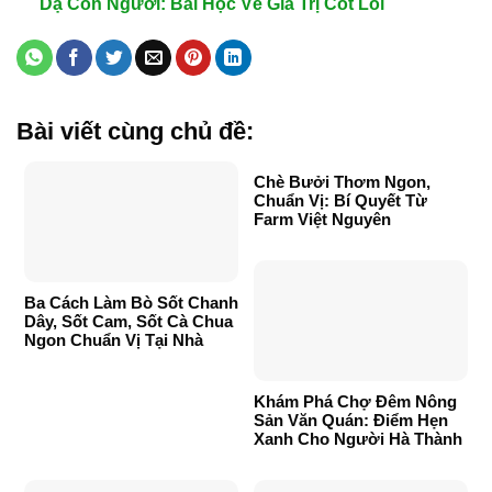
Dạ Con Người: Bài Học Về Giá Trị Cốt Lõi
Bài viết cùng chủ đề:
Chè Bưởi Thơm Ngon,
Chuẩn Vị: Bí Quyết Từ
Farm Việt Nguyên
Ba Cách Làm Bò Sốt Chanh
Dây, Sốt Cam, Sốt Cà Chua
Ngon Chuẩn Vị Tại Nhà
Khám Phá Chợ Đêm Nông
Sản Văn Quán: Điểm Hẹn
Xanh Cho Người Hà Thành