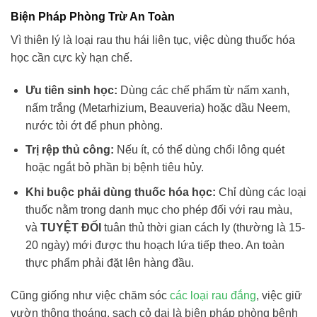
Biện Pháp Phòng Trừ An Toàn
Vì thiên lý là loại rau thu hái liên tục, việc dùng thuốc hóa
học cần cực kỳ hạn chế.
Ưu tiên sinh học:
Dùng các chế phẩm từ nấm xanh,
nấm trắng (Metarhizium, Beauveria) hoặc dầu Neem,
nước tỏi ớt để phun phòng.
Trị rệp thủ công:
Nếu ít, có thể dùng chổi lông quét
hoặc ngắt bỏ phần bị bệnh tiêu hủy.
Khi buộc phải dùng thuốc hóa học:
Chỉ dùng các loại
thuốc nằm trong danh mục cho phép đối với rau màu,
và
TUYỆT ĐỐI
tuân thủ thời gian cách ly (thường là 15-
20 ngày) mới được thu hoạch lứa tiếp theo. An toàn
thực phẩm phải đặt lên hàng đầu.
Cũng giống như việc chăm sóc
các loại rau đắng
, việc giữ
vườn thông thoáng, sạch cỏ dại là biện pháp phòng bệnh