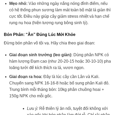
Mẹo nhỏ:
Vào những ngày nắng nóng đỉnh điểm, nếu
có hệ thống phun sương làm mát toàn bộ mặt lá giàn thì
cực tốt. Điều này giúp cây giảm stress nhiệt và hạn chế
rụng nụ hoa (hiện tượng rụng bông sinh lý).
Bón Phân: “Ăn” Đúng Lúc Mới Khỏe
Đừng bón phân vô tội vạ. Hãy chia theo giai đoạn:
Giai đoạn sinh trưởng (leo giàn):
Dùng phân NPK có
hàm lượng Đạm cao (như 20-20-15 hoặc 30-10-10) pha
loãng tưới để kích thích ra lá, vươn ngọn.
Giai đoạn ra hoa:
Đây là lúc cây cần Lân và Kali.
Chuyển sang NPK 16-16-8 hoặc bổ sung phân Kali đỏ.
Trung bình mỗi tháng bón: 10kg phân chuồng hoai +
150g NPK cho mỗi gốc.
Lưu ý:
Rễ thiên lý ăn nổi, tuyệt đối không xới
xáo gốc khi bón phân làm đứt rễ. Chỉ rải phân