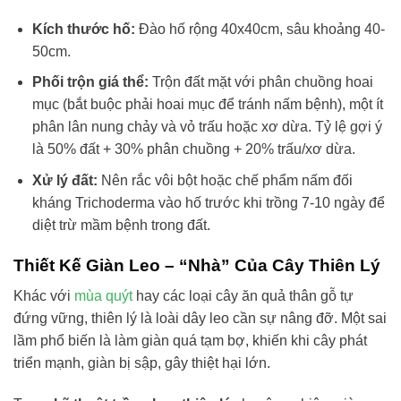
Kích thước hố:
Đào hố rộng 40x40cm, sâu khoảng 40-
50cm.
Phối trộn giá thể:
Trộn đất mặt với phân chuồng hoai
mục (bắt buộc phải hoai mục để tránh nấm bệnh), một ít
phân lân nung chảy và vỏ trấu hoặc xơ dừa. Tỷ lệ gợi ý
là 50% đất + 30% phân chuồng + 20% trấu/xơ dừa.
Xử lý đất:
Nên rắc vôi bột hoặc chế phẩm nấm đối
kháng Trichoderma vào hố trước khi trồng 7-10 ngày để
diệt trừ mầm bệnh trong đất.
Thiết Kế Giàn Leo – “Nhà” Của Cây Thiên Lý
Khác với
mùa quýt
hay các loại cây ăn quả thân gỗ tự
đứng vững, thiên lý là loài dây leo cần sự nâng đỡ. Một sai
lầm phổ biến là làm giàn quá tạm bợ, khiến khi cây phát
triển mạnh, giàn bị sập, gây thiệt hại lớn.