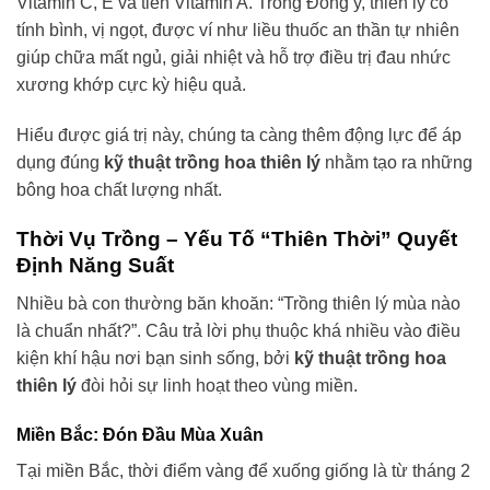
Vitamin C, E và tiền Vitamin A. Trong Đông y, thiên lý có
tính bình, vị ngọt, được ví như liều thuốc an thần tự nhiên
giúp chữa mất ngủ, giải nhiệt và hỗ trợ điều trị đau nhức
xương khớp cực kỳ hiệu quả.
Hiểu được giá trị này, chúng ta càng thêm động lực để áp
dụng đúng
kỹ thuật trồng hoa thiên lý
nhằm tạo ra những
bông hoa chất lượng nhất.
Thời Vụ Trồng – Yếu Tố “Thiên Thời” Quyết
Định Năng Suất
Nhiều bà con thường băn khoăn: “Trồng thiên lý mùa nào
là chuẩn nhất?”. Câu trả lời phụ thuộc khá nhiều vào điều
kiện khí hậu nơi bạn sinh sống, bởi
kỹ thuật trồng hoa
thiên lý
đòi hỏi sự linh hoạt theo vùng miền.
Miền Bắc: Đón Đầu Mùa Xuân
Tại miền Bắc, thời điểm vàng để xuống giống là từ tháng 2