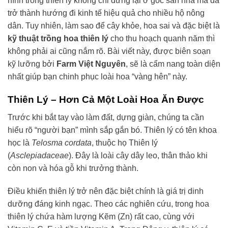
hình trồng thiên lý không chỉ dừng lại ở góc sân nhà mà đã
trở thành hướng đi kinh tế hiệu quả cho nhiều hộ nông
dân. Tuy nhiên, làm sao để cây khỏe, hoa sai và đặc biệt là
kỹ thuật trồng hoa thiên lý
cho thu hoạch quanh năm thì
không phải ai cũng nắm rõ. Bài viết này, được biên soạn
kỹ lưỡng bởi
Farm Việt Nguyên
, sẽ là cẩm nang toàn diện
nhất giúp bạn chinh phục loài hoa “vàng hên” này.
Thiên Lý – Hơn Cả Một Loài Hoa Ăn Được
Trước khi bắt tay vào làm đất, dựng giàn, chúng ta cần
hiểu rõ “người bạn” mình sắp gắn bó. Thiên lý có tên khoa
học là
Telosma cordata
, thuộc họ Thiên lý
(
Asclepiadaceae
). Đây là loài cây dây leo, thân thảo khi
còn non và hóa gỗ khi trưởng thành.
Điều khiến thiên lý trở nên đặc biệt chính là giá trị dinh
dưỡng đáng kinh ngạc. Theo các nghiên cứu, trong hoa
thiên lý chứa hàm lượng Kẽm (Zn) rất cao, cùng với