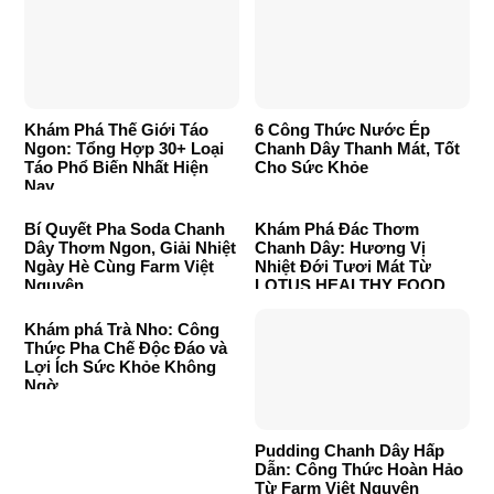
Khám Phá Thế Giới Táo
6 Công Thức Nước Ép
Ngon: Tổng Hợp 30+ Loại
Chanh Dây Thanh Mát, Tốt
Táo Phổ Biến Nhất Hiện
Cho Sức Khỏe
Nay
Bí Quyết Pha Soda Chanh
Khám Phá Đác Thơm
Dây Thơm Ngon, Giải Nhiệt
Chanh Dây: Hương Vị
Ngày Hè Cùng Farm Việt
Nhiệt Đới Tươi Mát Từ
Nguyên
LOTUS HEALTHY FOOD
Khám phá Trà Nho: Công
Thức Pha Chế Độc Đáo và
Lợi Ích Sức Khỏe Không
Ngờ
Pudding Chanh Dây Hấp
Dẫn: Công Thức Hoàn Hảo
Từ Farm Việt Nguyên