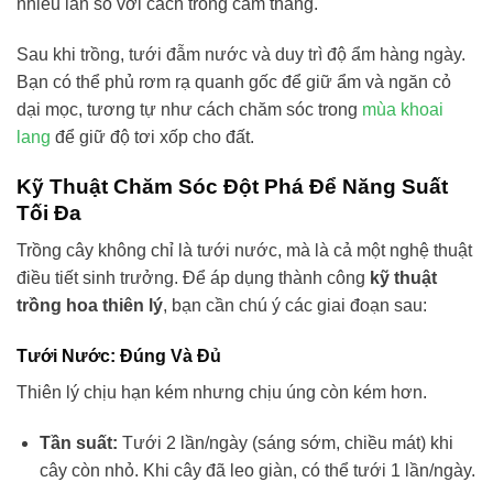
nhiều lần so với cách trồng cắm thẳng.
Sau khi trồng, tưới đẫm nước và duy trì độ ẩm hàng ngày.
Bạn có thể phủ rơm rạ quanh gốc để giữ ẩm và ngăn cỏ
dại mọc, tương tự như cách chăm sóc trong
mùa khoai
lang
để giữ độ tơi xốp cho đất.
Kỹ Thuật Chăm Sóc Đột Phá Để Năng Suất
Tối Đa
Trồng cây không chỉ là tưới nước, mà là cả một nghệ thuật
điều tiết sinh trưởng. Để áp dụng thành công
kỹ thuật
trồng hoa thiên lý
, bạn cần chú ý các giai đoạn sau:
Tưới Nước: Đúng Và Đủ
Thiên lý chịu hạn kém nhưng chịu úng còn kém hơn.
Tần suất:
Tưới 2 lần/ngày (sáng sớm, chiều mát) khi
cây còn nhỏ. Khi cây đã leo giàn, có thể tưới 1 lần/ngày.