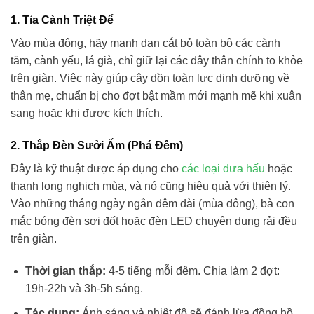
1. Tỉa Cành Triệt Để
Vào mùa đông, hãy mạnh dạn cắt bỏ toàn bộ các cành
tăm, cành yếu, lá già, chỉ giữ lại các dây thân chính to khỏe
trên giàn. Việc này giúp cây dồn toàn lực dinh dưỡng về
thân mẹ, chuẩn bị cho đợt bật mầm mới mạnh mẽ khi xuân
sang hoặc khi được kích thích.
2. Thắp Đèn Sưởi Ấm (Phá Đêm)
Đây là kỹ thuật được áp dụng cho
các loại dưa hấu
hoặc
thanh long nghịch mùa, và nó cũng hiệu quả với thiên lý.
Vào những tháng ngày ngắn đêm dài (mùa đông), bà con
mắc bóng đèn sợi đốt hoặc đèn LED chuyên dụng rải đều
trên giàn.
Thời gian thắp:
4-5 tiếng mỗi đêm. Chia làm 2 đợt:
19h-22h và 3h-5h sáng.
Tác dụng:
Ánh sáng và nhiệt độ sẽ đánh lừa đồng hồ