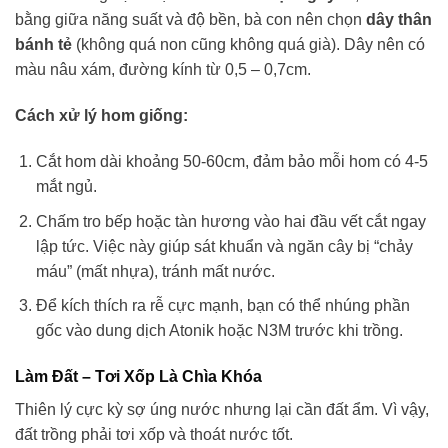
bằng giữa năng suất và độ bền, bà con nên chọn
dây thân
bánh tẻ
(không quá non cũng không quá già). Dây nên có
màu nâu xám, đường kính từ 0,5 – 0,7cm.
Cách xử lý hom giống:
Cắt hom dài khoảng 50-60cm, đảm bảo mỗi hom có 4-5
mắt ngủ.
Chấm tro bếp hoặc tàn hương vào hai đầu vết cắt ngay
lập tức. Việc này giúp sát khuẩn và ngăn cây bị “chảy
máu” (mất nhựa), tránh mất nước.
Để kích thích ra rễ cực mạnh, bạn có thể nhúng phần
gốc vào dung dịch Atonik hoặc N3M trước khi trồng.
Làm Đất – Tơi Xốp Là Chìa Khóa
Thiên lý cực kỳ sợ úng nước nhưng lại cần đất ẩm. Vì vậy,
đất trồng phải tơi xốp và thoát nước tốt.