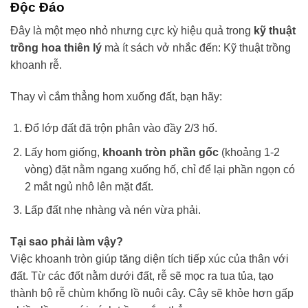
Độc Đáo
Đây là một mẹo nhỏ nhưng cực kỳ hiệu quả trong
kỹ thuật
trồng hoa thiên lý
mà ít sách vở nhắc đến: Kỹ thuật trồng
khoanh rễ.
Thay vì cắm thẳng hom xuống đất, bạn hãy:
Đổ lớp đất đã trộn phân vào đầy 2/3 hố.
Lấy hom giống,
khoanh tròn phần gốc
(khoảng 1-2
vòng) đặt nằm ngang xuống hố, chỉ để lại phần ngọn có
2 mắt ngủ nhô lên mặt đất.
Lấp đất nhẹ nhàng và nén vừa phải.
Tại sao phải làm vậy?
Việc khoanh tròn giúp tăng diện tích tiếp xúc của thân với
đất. Từ các đốt nằm dưới đất, rễ sẽ mọc ra tua tủa, tạo
thành bộ rễ chùm khổng lồ nuôi cây. Cây sẽ khỏe hơn gấp