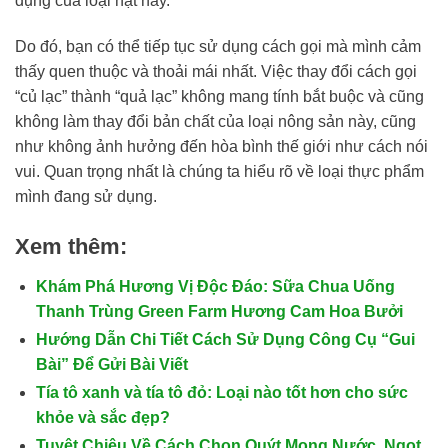
dụng của loại hạt này.
Do đó, bạn có thể tiếp tục sử dụng cách gọi mà mình cảm
thấy quen thuộc và thoải mái nhất. Việc thay đổi cách gọi
“củ lạc” thành “quả lạc” không mang tính bắt buộc và cũng
không làm thay đổi bản chất của loại nông sản này, cũng
như không ảnh hưởng đến hòa bình thế giới như cách nói
vui. Quan trọng nhất là chúng ta hiểu rõ về loại thực phẩm
mình đang sử dụng.
Xem thêm:
Khám Phá Hương Vị Độc Đáo: Sữa Chua Uống
Thanh Trùng Green Farm Hương Cam Hoa Bưởi
Hướng Dẫn Chi Tiết Cách Sử Dụng Công Cụ “Gui
Bài” Để Gửi Bài Viết
Tía tô xanh và tía tô đỏ: Loại nào tốt hơn cho sức
khỏe và sắc đẹp?
Tuyệt Chiêu Về Cách Chọn Quýt Mọng Nước, Ngọt