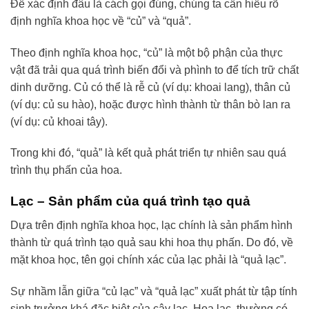
Để xác định đâu là cách gọi đúng, chúng ta cần hiểu rõ
định nghĩa khoa học về “củ” và “quả”.
Theo định nghĩa khoa học, “củ” là một bộ phận của thực
vật đã trải qua quá trình biến đổi và phình to để tích trữ chất
dinh dưỡng. Củ có thể là rễ củ (ví dụ: khoai lang), thân củ
(ví dụ: củ su hào), hoặc được hình thành từ thân bò lan ra
(ví dụ: củ khoai tây).
Trong khi đó, “quả” là kết quả phát triển tự nhiên sau quá
trình thụ phấn của hoa.
Lạc – Sản phẩm của quá trình tạo quả
Dựa trên định nghĩa khoa học, lạc chính là sản phẩm hình
thành từ quá trình tạo quả sau khi hoa thụ phấn. Do đó, về
mặt khoa học, tên gọi chính xác của lạc phải là “quả lạc”.
Sự nhầm lẫn giữa “củ lạc” và “quả lạc” xuất phát từ tập tính
sinh trưởng khá đặc biệt của cây lạc. Hoa lạc, thường có