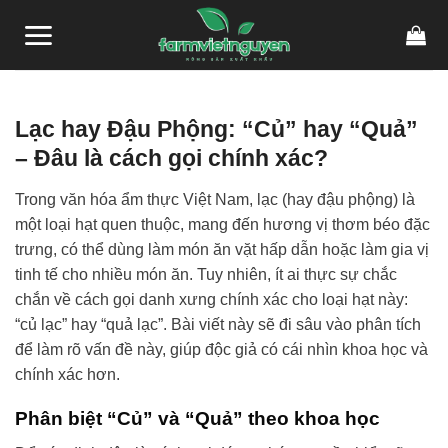
Skip
link gacor
link gacor
situs toto
pmtoto
pmtoto
toto slot
pmtoto
pmtoto
toto
to
content
Lạc hay Đậu Phộng: “Củ” hay “Quả”
– Đâu là cách gọi chính xác?
Trong văn hóa ẩm thực Việt Nam, lạc (hay đậu phộng) là
một loại hạt quen thuộc, mang đến hương vị thơm béo đặc
trưng, có thể dùng làm món ăn vặt hấp dẫn hoặc làm gia vị
tinh tế cho nhiều món ăn. Tuy nhiên, ít ai thực sự chắc
chắn về cách gọi danh xưng chính xác cho loại hạt này:
“củ lạc” hay “quả lạc”. Bài viết này sẽ đi sâu vào phân tích
để làm rõ vấn đề này, giúp độc giả có cái nhìn khoa học và
chính xác hơn.
Phân biệt “Củ” và “Quả” theo khoa học