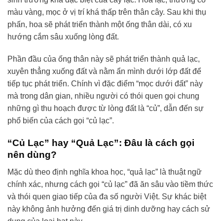
màu vàng, mọc ở vị trí khá thấp trên thân cây. Sau khi thụ
phấn, hoa sẽ phát triển thành một ống thân dài, có xu
hướng cắm sâu xuống lòng đất.
Phần đầu của ống thân này sẽ phát triển thành quả lạc,
xuyên thẳng xuống đất và nằm ẩn mình dưới lớp đất để
tiếp tục phát triển. Chính vì đặc điểm “mọc dưới đất” này
mà trong dân gian, nhiều người có thói quen gọi chung
những gì thu hoạch được từ lòng đất là “củ”, dẫn đến sự
phổ biến của cách gọi “củ lạc”.
“Củ Lạc” hay “Quả Lạc”: Đâu là cách gọi
nên dùng?
Mặc dù theo định nghĩa khoa học, “quả lạc” là thuật ngữ
chính xác, nhưng cách gọi “củ lạc” đã ăn sâu vào tiềm thức
và thói quen giao tiếp của đa số người Việt. Sự khác biệt
này không ảnh hưởng đến giá trị dinh dưỡng hay cách sử