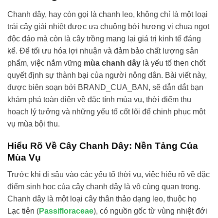
Chanh dây, hay còn gọi là chanh leo, không chỉ là một loại
trái cây giải nhiệt được ưa chuộng bởi hương vị chua ngọt
độc đáo mà còn là cây trồng mang lại giá trị kinh tế đáng
kể. Để tối ưu hóa lợi nhuận và đảm bảo chất lượng sản
phẩm, việc nắm vững
mùa chanh dây
là yếu tố then chốt
quyết định sự thành bại của người nông dân. Bài viết này,
được biên soạn bởi BRAND_CUA_BAN, sẽ dẫn dắt bạn
khám phá toàn diện về đặc tính mùa vụ, thời điểm thu
hoạch lý tưởng và những yếu tố cốt lõi để chinh phục một
vụ mùa bội thu.
Hiểu Rõ Về Cây Chanh Dây: Nền Tảng Của
Mùa Vụ
Trước khi đi sâu vào các yếu tố thời vụ, việc hiểu rõ về đặc
điểm sinh học của cây chanh dây là vô cùng quan trọng.
Chanh dây là một loại cây thân thảo dạng leo, thuộc họ
Lạc tiên (
Passifloraceae
), có nguồn gốc từ vùng nhiệt đới