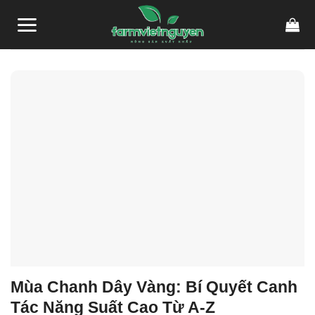
Skip
link gacor
link gacor
situs toto
pmtoto
pmtoto
toto slot
pmtoto
pmtoto
toto
to
content
Mùa Chanh Dây Vàng: Bí Quyết Canh
Tác Năng Suất Cao Từ A-Z