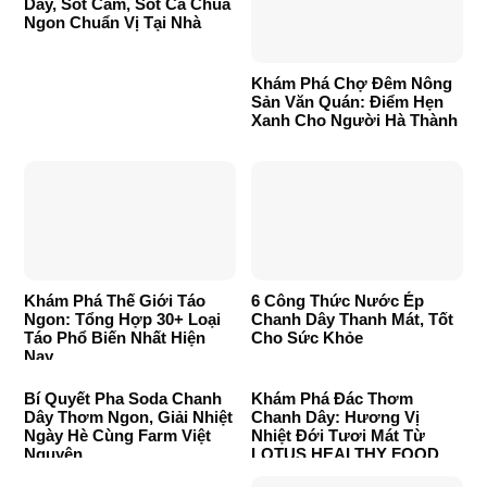
Dây, Sốt Cam, Sốt Cà Chua
Ngon Chuẩn Vị Tại Nhà
Khám Phá Chợ Đêm Nông
Sản Văn Quán: Điểm Hẹn
Xanh Cho Người Hà Thành
Khám Phá Thế Giới Táo
6 Công Thức Nước Ép
Ngon: Tổng Hợp 30+ Loại
Chanh Dây Thanh Mát, Tốt
Táo Phổ Biến Nhất Hiện
Cho Sức Khỏe
Nay
Bí Quyết Pha Soda Chanh
Khám Phá Đác Thơm
Dây Thơm Ngon, Giải Nhiệt
Chanh Dây: Hương Vị
Ngày Hè Cùng Farm Việt
Nhiệt Đới Tươi Mát Từ
Nguyên
LOTUS HEALTHY FOOD