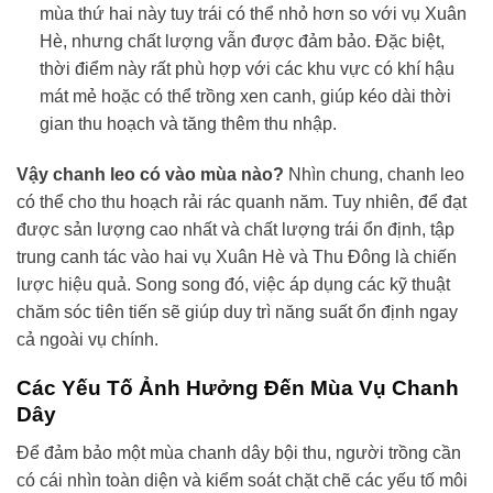
mùa thứ hai này tuy trái có thể nhỏ hơn so với vụ Xuân
Hè, nhưng chất lượng vẫn được đảm bảo. Đặc biệt,
thời điểm này rất phù hợp với các khu vực có khí hậu
mát mẻ hoặc có thể trồng xen canh, giúp kéo dài thời
gian thu hoạch và tăng thêm thu nhập.
Vậy chanh leo có vào mùa nào?
Nhìn chung, chanh leo
có thể cho thu hoạch rải rác quanh năm. Tuy nhiên, để đạt
được sản lượng cao nhất và chất lượng trái ổn định, tập
trung canh tác vào hai vụ Xuân Hè và Thu Đông là chiến
lược hiệu quả. Song song đó, việc áp dụng các kỹ thuật
chăm sóc tiên tiến sẽ giúp duy trì năng suất ổn định ngay
cả ngoài vụ chính.
Các Yếu Tố Ảnh Hưởng Đến Mùa Vụ Chanh
Dây
Để đảm bảo một mùa chanh dây bội thu, người trồng cần
có cái nhìn toàn diện và kiểm soát chặt chẽ các yếu tố môi