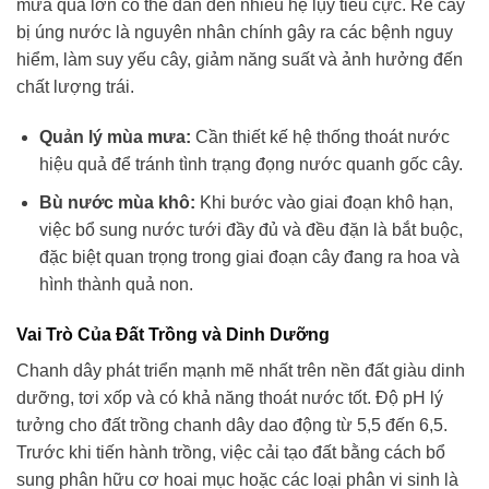
mưa quá lớn có thể dẫn đến nhiều hệ lụy tiêu cực. Rễ cây
bị úng nước là nguyên nhân chính gây ra các bệnh nguy
hiểm, làm suy yếu cây, giảm năng suất và ảnh hưởng đến
chất lượng trái.
Quản lý mùa mưa:
Cần thiết kế hệ thống thoát nước
hiệu quả để tránh tình trạng đọng nước quanh gốc cây.
Bù nước mùa khô:
Khi bước vào giai đoạn khô hạn,
việc bổ sung nước tưới đầy đủ và đều đặn là bắt buộc,
đặc biệt quan trọng trong giai đoạn cây đang ra hoa và
hình thành quả non.
Vai Trò Của Đất Trồng và Dinh Dưỡng
Chanh dây phát triển mạnh mẽ nhất trên nền đất giàu dinh
dưỡng, tơi xốp và có khả năng thoát nước tốt. Độ pH lý
tưởng cho đất trồng chanh dây dao động từ 5,5 đến 6,5.
Trước khi tiến hành trồng, việc cải tạo đất bằng cách bổ
sung phân hữu cơ hoai mục hoặc các loại phân vi sinh là