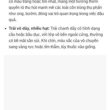
có màu trắng hoặc tím nhạt, mang một hương thơm
quyến rũ thu hút mạnh mẽ các loài côn trùng thụ phấn
như ong, bướm, đóng vai trò quan trọng trong việc đậu
quả.
Trái vỏ dày, nhiều hạt:
Trái chanh dây có hình dạng
cầu hoặc bầu dục, với lớp vỏ bên ngoài cứng, thường
có bề mặt sần sùi. Khi chín, màu sắc của vỏ chuyển
sang vàng rực hoặc tím thẫm, tùy thuộc vào giống.