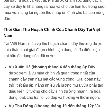
bắt đầu ra hoa và kết trái. Khi được chăm sóc đúng cách,
cây sẽ duy trì khả năng ra hoa và cho trái liên tục trong suốt
mùa vụ, mang lại nguồn thu nhập ổn định cho bà con nông
dân.
Thời Gian Thu Hoạch Chính Của Chanh Dây Tại Việt
Nam
Tại Việt Nam, mùa vụ thu hoạch chanh dây thường được
chia thành hai giai đoạn chính, tận dụng tối đa điều kiện
khí hậu đa dạng của đất nước:
Vụ Xuân Hè (khoảng tháng 4 đến tháng 8):
Đây
được xem là vụ mùa chính và quan trọng nhất của
chanh dây trên hầu hết các vùng trồng. Giai đoạn này,
thời tiết ấm áp, nắng nhiều và lượng mưa vừa phải tạo
điều kiện lý tưởng cho cây sinh trưởng nhanh, ra hoa
đồng loạt, cho trái to, vỏ đẹp và hương vị thơm ngon.
Vụ Thu Đông (khoảng tháng 10 đến tháng 12):
Vụ