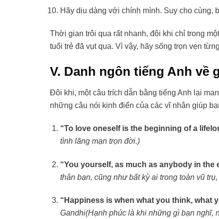
Hãy dịu dàng với chính mình. Suy cho cùng, bạ
Thời gian trôi qua rất nhanh, đôi khi chỉ trong mộ
tuổi trẻ đã vụt qua. Vì vậy, hãy sống trọn vẹn từ
V. Danh ngôn tiếng Anh về g
Đôi khi, một câu trích dẫn bằng tiếng Anh lại ma
những câu nói kinh điển của các vĩ nhân giúp bạ
“To love oneself is the beginning of a life
tình lãng mạn trọn đời.)
“You yourself, as much as anybody in the e
thân bạn, cũng như bất kỳ ai trong toàn vũ tr
“Happiness is when what you think, what y
Gandhi
(Hạnh phúc là khi những gì bạn nghĩ, 