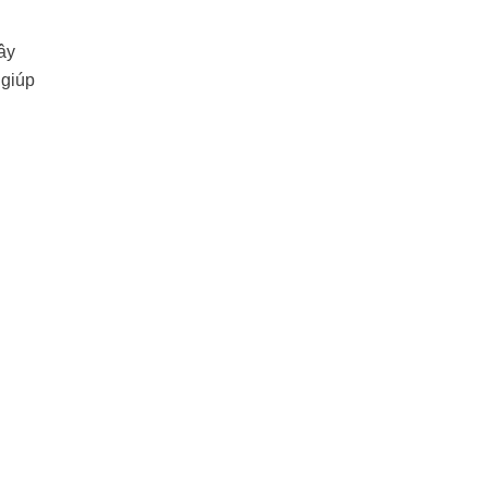
ây
 giúp