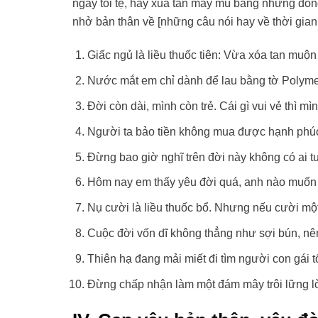
ngày tồi tệ, hãy xua tan mây mù bằng những dòng
nhở bản thân về [những câu nói hay về thời gian 
Giấc ngủ là liều thuốc tiên: Vừa xóa tan muộn 
Nước mắt em chỉ dành để lau bằng tờ Polyme 
Đời còn dài, mình còn trẻ. Cái gì vui vẻ thì mìn
Người ta bảo tiền không mua được hạnh phúc. 
Đừng bao giờ nghĩ trên đời này không có ai t
Hôm nay em thấy yêu đời quá, anh nào muốn n
Nụ cười là liều thuốc bổ. Nhưng nếu cười mộ
Cuộc đời vốn dĩ không thẳng như sợi bún, nê
Thiên hạ đang mải miết đi tìm người con gái tố
Đừng chấp nhận làm một đám mây trôi lững lờ,