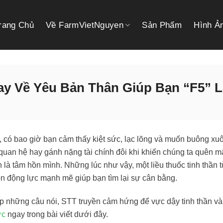
rang Chủ
Về FarmVietNguyen
Sản Phẩm
Hình Ả
y Về Yêu Bản Thân Giúp Bạn “F5” L
 có bao giờ bạn cảm thấy kiệt sức, lạc lõng và muốn buông xuôi
quan hệ hay gánh nặng tài chính đôi khi khiến chúng ta quên mấ
 là tâm hồn mình. Những lúc như vậy, một liều thuốc tinh thần 
n động lực mạnh mẽ giúp bạn tìm lại sự cân bằng.
 những câu nói, STT truyền cảm hứng để vực dậy tinh thần và
ực
ngay trong bài viết dưới đây.