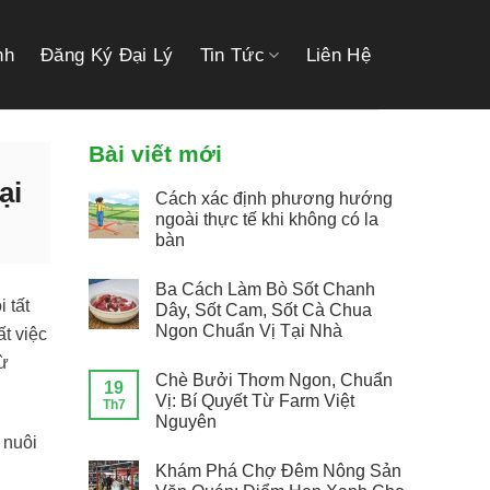
link gacor
link gacor
situs toto
pmtoto
pmtoto
toto slot
pmtoto
pmtoto
toto
nh
Đăng Ký Đại Lý
Tin Tức
Liên Hệ
Bài viết mới
ại
Cách xác định phương hướng
ngoài thực tế khi không có la
bàn
Ba Cách Làm Bò Sốt Chanh
 tất
Dây, Sốt Cam, Sốt Cà Chua
Ngon Chuẩn Vị Tại Nhà
t việc
từ
Chè Bưởi Thơm Ngon, Chuẩn
19
Vị: Bí Quyết Từ Farm Việt
Th7
Nguyên
 nuôi
Khám Phá Chợ Đêm Nông Sản