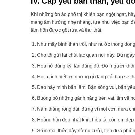
IV. Cap yêu bản thân, yêu đờ
Khi những ồn ào phố thị khiến bạn ngột ngạt, h
mang âm hưởng nhẹ nhàng, tựa như việc bạn đan
tâm hồn được gột rửa và thư thái.
Như mây bình thản trôi, như nước thong dong c
Cho tôi gửi lại chút lạc quan nơi này. Dù ngà
Hoa nở đúng kỳ, tàn đúng độ. Đời người không
Học cách biết ơn những gì đang có, bạn sẽ th
Dạo này mình bận lắm: Bận sống vui, bận yêu
Buông bỏ những gánh nặng trên vai, tìm về nơ
Năm tháng rộng dài, đừng vì một cơn mưa chi
Hoàng hôn đẹp nhất khi chiều tà, còn em đẹp 
Sớm mai thức dậy nở nụ cười, tiễn đưa phiề