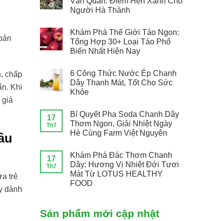
Văn Quán: Điểm Hẹn Xanh Cho
Người Hà Thành
Khám Phá Thế Giới Táo Ngon:
bản
Tổng Hợp 30+ Loại Táo Phổ
Biến Nhất Hiện Nay
6 Công Thức Nước Ép Chanh
h, chấp
Dây Thanh Mát, Tốt Cho Sức
ẩn. Khi
Khỏe
 giá
Bí Quyết Pha Soda Chanh Dây
17
Thơm Ngon, Giải Nhiệt Ngày
Th7
Hè Cùng Farm Việt Nguyên
âu
Khám Phá Đác Thơm Chanh
17
Dây: Hương Vị Nhiệt Đới Tươi
Th7
Mát Từ LOTUS HEALTHY
a trẻ
FOOD
y dành
Sản phẩm mới cập nhật