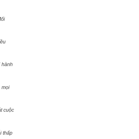
Mối
iều
i hành
à mọi
át cuộc
i thấp