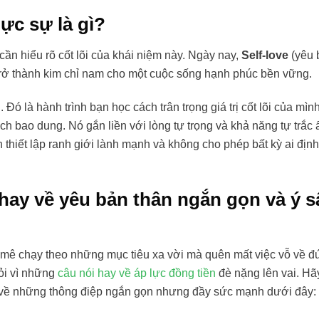
hực sự là gì?
cần hiểu rõ cốt lõi của khái niệm này. Ngày nay,
Self-love
(yêu 
 trở thành kim chỉ nam cho một cuộc sống hạnh phúc bền vững.
Đó là hành trình bạn học cách trân trọng giá trị cốt lõi của mìn
 bao dung. Nó gắn liền với lòng tự trọng và khả năng tự trắc 
 thiết lập ranh giới lành mạnh và không cho phép bất kỳ ai định
hay về yêu bản thân ngắn gọn và ý s
 mê chạy theo những mục tiêu xa vời mà quên mất việc vỗ về đứ
ỏi vì những
câu nói hay về áp lực đồng tiền
đè nặng lên vai. Hã
m về những thông điệp ngắn gọn nhưng đầy sức mạnh dưới đây: