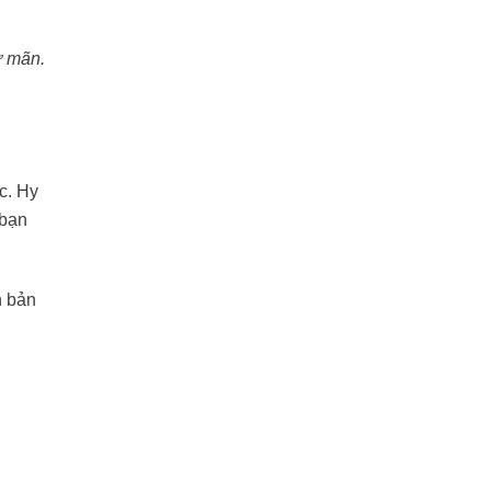
ự mãn.
c. Hy
 bạn
h bản