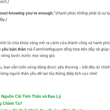
rách.)
about knowing you’re enough.”
(Hạnh phúc không phải là sự t
ầy.)
n chính là chìa khóa vàng mở ra cánh cửa thành công và hạnh phú
ề yêu bản thân
mà FarmVietNguyen tổng hợp trên đây sẽ giúp
để vững bước trước mọi sóng gió.
u, bạn vẫn luôn xứng đáng được yêu thương – bắt đầu từ chín
hững người thân yêu để lan tỏa thông điệp tích cực nhé!
: Nguồn Cội Tình Thân và Đạo Lý
g Chính Tả?