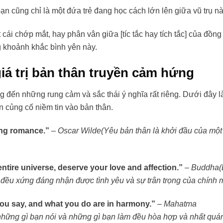
n cũng chỉ là một đứa trẻ đang học cách lớn lên giữa vũ trụ nà
t cái chớp mắt, hay phân vân giữa [tíc tắc hay tích tắc] của đồng
ng khoảnh khắc bình yên này.
iá trị bản thân truyền cảm hứng
ng đến những rung cảm và sắc thái ý nghĩa rất riêng. Dưới đây l
n củng cố niềm tin vào bản thân.
long romance.”
–
Oscar Wilde
(Yêu bản thân là khởi đầu của một
ntire universe, deserve your love and affection.”
–
Buddha
ụ, đều xứng đáng nhận được tình yêu và sự trân trọng của chính 
ou say, and what you do are in harmony.”
–
Mahatma
những gì bạn nói và những gì bạn làm đều hòa hợp và nhất quá