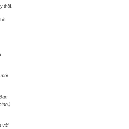
y thôi.
 hồ,
à
 mối
(Bản
mình.)
n với