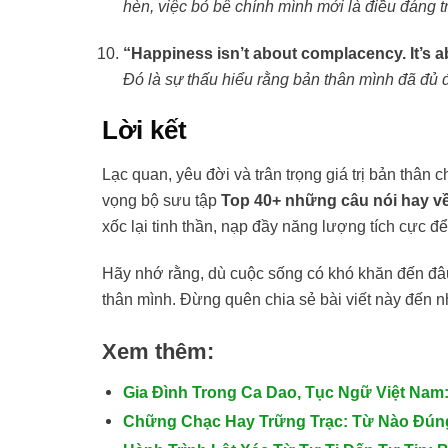
hèn, việc bỏ bê chính mình mới là điều đáng t
“Happiness isn’t about complacency. It’s 
Đó là sự thấu hiểu rằng bản thân mình đã đủ đ
Lời kết
Lạc quan, yêu đời và trân trọng giá trị bản thâ
vọng bộ sưu tập
Top 40+ những câu nói hay v
xốc lại tinh thần, nạp đầy năng lượng tích cực 
Hãy nhớ rằng, dù cuộc sống có khó khăn đến đâ
thân mình. Đừng quên chia sẻ bài viết này đến n
Xem thêm:
Gia Đình Trong Ca Dao, Tục Ngữ Việt Nam
Chững Chạc Hay Trững Trạc: Từ Nào Đún