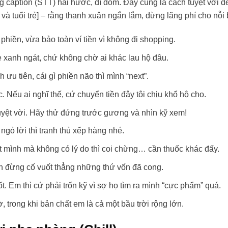
 caption (STT) hài hước, dí dỏm. Đây cũng là cách tuyệt vời đ
và tuổi trẻ] – rằng thanh xuân ngắn lắm, đừng lãng phí cho nỗi
phiền, vừa bảo toàn ví tiền vì không đi shopping.
xanh ngát, chứ không chờ ai khác lau hộ đâu.
h ưu tiên, cái gì phiền não thì mình “next”.
Nếu ai nghĩ thế, cứ chuyển tiền đây tôi chịu khổ hộ cho.
uyệt vời. Hãy thử đứng trước gương và nhìn kỹ xem!
gỏ lời thì tranh thủ xếp hàng nhé.
t mình mà không có lý do thì coi chừng… cần thuốc khác đấy.
n đừng cố vuốt thẳng những thứ vốn đã cong.
t. Em thì cứ phải trốn kỹ vì sợ họ tìm ra mình “cực phẩm” quá.
 trong khi bản chất em là cả một bầu trời rộng lớn.