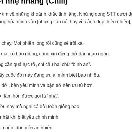
i nhẹ nhàng (Chill)
ãy tìm về những khoảnh khắc tĩnh lặng. Những dòng STT dưới đ
g hòa mình vào [những câu nói hay về cảnh đẹp thiên nhiên],
hảy. Mọi phiền lòng rồi cũng sẽ trôi xa.
y mai có bão giông, cũng xin đừng thở dài ngao ngán.
 cần quá rực rỡ, chỉ cầu hai chữ “bình an”.
ấy cuộc đời này đang ưu ái mình biết bao nhiêu.
 đời, bận yêu mình và bận trở nên ưu tú hơn.
i tâm hồn được gọi là “nhà”.
ều nay mà nghĩ cả đời toàn giông bão.
nhất khi biết yêu chính mình.
n muộn, đón mời an nhiên.