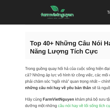
Skip
to
T
content
Top 40+ Những Câu Nói Ha
Năng Lượng Tích Cực
Trong guồng quay hối hả của cuộc sống hiện đại,
cả? Những áp lực vô hình từ công việc, các mối 
phải chăm sóc “ngôi nhà” quan trọng nhất – chính
những câu nói hay về yêu bản thân
sẽ là nguồ
Hãy cùng
FarmVietNguyen
khám phá bộ sưu tập
dưỡng một những
câu nói hay về lối sống tích c