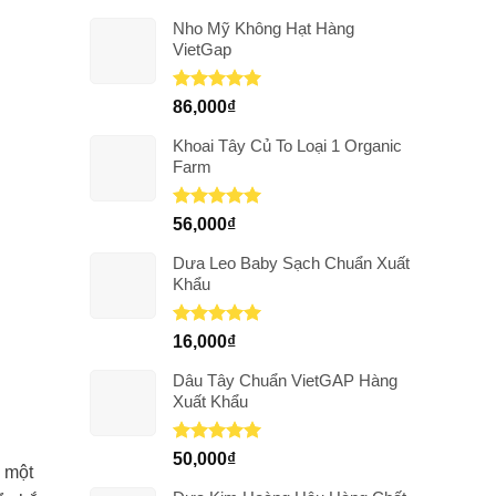
Nho Mỹ Không Hạt Hàng
VietGap
Được xếp
86,000
₫
hạng
5.00
5 sao
Khoai Tây Củ To Loại 1 Organic
Farm
Được xếp
56,000
₫
hạng
5.00
5 sao
Dưa Leo Baby Sạch Chuẩn Xuất
Khẩu
Được xếp
16,000
₫
hạng
5.00
5 sao
Dâu Tây Chuẩn VietGAP Hàng
Xuất Khẩu
Được xếp
50,000
₫
à một
hạng
5.00
5 sao