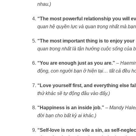
nhau.)
“The most powerful relationship you will eve
quan hệ quyền lực và quan trọng nhất mà bạn 
“The most important thing is to enjoy your li
quan trọng nhất là tận hưởng cuộc sống của bạ
“You are enough just as you are.”
–
Haemi
động, con người bạn ở hiện tại… tất cả đều h
“Love yourself first, and everything else fall
thứ khác sẽ tự động đâu vào đấy.)
“Happiness is an inside job.”
–
Mandy Hale
đời bạn cho bất kỳ ai khác.)
“Self-love is not so vile a sin, as self-negle