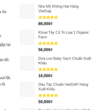
Nho Mỹ Không Hạt Hàng
VietGap
 ríu
Được xếp
86,000
₫
hạng
5.00
5 sao
Khoai Tây Củ To Loại 1 Organic
.
Farm
ặp lại
Được xếp
56,000
₫
hạng
5.00
5 sao
Dưa Leo Baby Sạch Chuẩn Xuất
n tối.
Khẩu
Được xếp
16,000
₫
vụt tắt.
hạng
5.00
5 sao
 là
Dâu Tây Chuẩn VietGAP Hàng
Xuất Khẩu
Được xếp
50,000
₫
hạng
5.00
5 sao