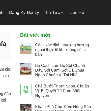
link gacor
link gacor
situs toto
pmtoto
pmtoto
toto slot
pmtoto
pmtoto
toto
nh
Đăng Ký Đại Lý
Tin Tức
Liên Hệ
Bài viết mới
ĩa
Cách xác định phương hướng
ngoài thực tế khi không có la
bàn
Ba Cách Làm Bò Sốt Chanh
ầm kín.
Dây, Sốt Cam, Sốt Cà Chua
Ngon Chuẩn Vị Tại Nhà
yên và
Chè Bưởi Thơm Ngon, Chuẩn
19
Vị: Bí Quyết Từ Farm Việt
Th7
ng đón
Nguyên
 chỉ
Khám Phá Chợ Đêm Nông Sản