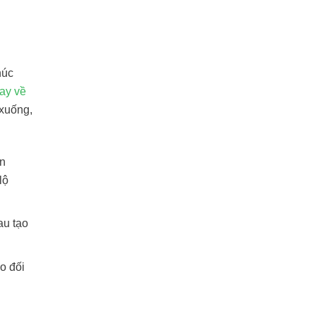
húc
ay về
 xuống,
ọn
lộ
au tạo
o đối