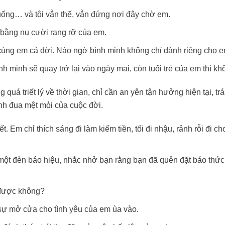
ống… và tôi vẫn thế, vẫn đứng nơi đây chờ em.
 bằng nụ cười rạng rỡ của em.
ùng em cả đời. Nào ngờ bình minh không chỉ dành riêng cho e
h minh sẽ quay trở lại vào ngày mai, còn tuổi trẻ của em thì kh
á triết lý về thời gian, chỉ cần an yên tận hưởng hiện tại, tr
h đua mệt mỏi của cuộc đời.
 Em chỉ thích sáng đi làm kiếm tiền, tối đi nhậu, rảnh rỗi đi chơ
 một đèn báo hiệu, nhắc nhở bạn rằng bạn đã quên đặt báo thức
 được không?
c sự mở cửa cho tình yêu của em ùa vào.