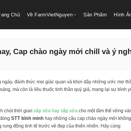
rang Chủ
Về FarmVietNguyen
Sản Phẩm
Hình Ả
y, Cap chào ngày mới chill và ý ngh
ng ngày, đánh thức mọi giác quan và khơi dậy những ước mơ th
áng, mà còn là liều thuốc tinh thần quý giá, mang lại sự bình 
h chút thời gian
sắp sửa hay sắp xửa
cho một tâm thế vững và
g dòng
STT bình minh
hay những câu cap chào ngày mới không
rung động tinh tế trước vẻ đẹp của thiên nhiên. Hãy cùng