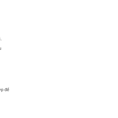
.
u
ợp để