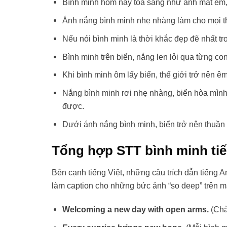
Bình minh hôm nay tỏa sáng như ánh mắt em, 
Ánh nắng bình minh nhẹ nhàng làm cho mọi t
Nếu nói bình minh là thời khắc đẹp đẽ nhất tro
Bình minh trên biển, nắng len lỏi qua từng co
Khi bình minh ôm lấy biển, thế giới trở nên 
Nắng bình minh rơi nhẹ nhàng, biển hòa mình
được.
Dưới ánh nắng bình minh, biển trở nên thuần k
Tổng hợp STT bình minh tiế
Bên cạnh tiếng Việt, những câu trích dẫn tiếng 
làm caption cho những bức ảnh “so deep” trên m
Welcoming a new day with open arms.
(Chà