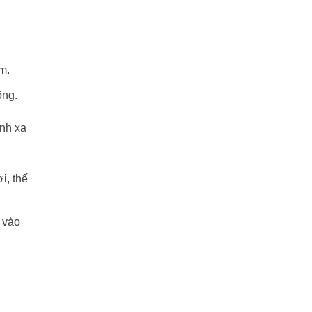
m.
ông.
ánh xa
i, thế
 vào