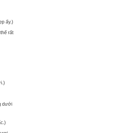
ẹp ấy.)
thể rất
i.)
g dưới
c.)
tươi