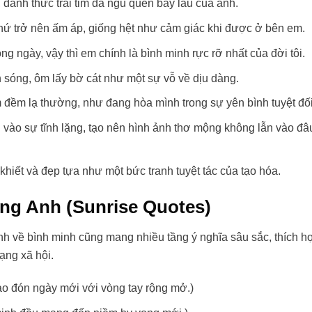
đánh thức trái tim đã ngủ quên bấy lâu của anh.
hứ trở nên ấm áp, giống hệt như cảm giác khi được ở bên em.
ng ngày, vậy thì em chính là bình minh rực rỡ nhất của đời tôi.
n sóng, ôm lấy bờ cát như một sự vỗ về dịu dàng.
êm đềm lạ thường, như đang hòa mình trong sự yên bình tuyệt đối
 vào sự tĩnh lặng, tạo nên hình ảnh thơ mộng không lẫn vào đâ
hiết và đẹp tựa như một bức tranh tuyệt tác của tạo hóa.
ng Anh (Sunrise Quotes)
Anh về bình minh cũng mang nhiều tầng ý nghĩa sâu sắc, thích h
ạng xã hội.
o đón ngày mới với vòng tay rộng mở.)