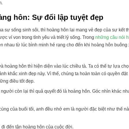
m.
àng hôn: Sự đối lập tuyệt đẹp
 sự sống sinh sôi, thì hoàng hôn lại mang vẻ đẹp của sự kết t
c ví von trong tình yêu và triết lý sống. Trong
những câu nói h
 nhau từ lúc bình minh hé rạng cho đến khi hoàng hôn buông
 hoàng hôn thì hiện diện vào lúc chiều tà. Ta có thể tự lựa ch
h khắc xinh đẹp này. Vì thế, chúng ta hoàn toàn có quyền đặt 
ững điều tốt đẹp.
 người còn lại thì quả quyết đó là hoàng hôn. Góc nhìn khác nh
cùng của buổi tối, anh đều nhớ em là người đặc biệt như thế nà
đi đến tận hoàng hôn của cuộc đời.