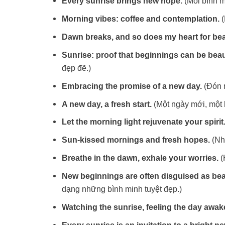
Every sunrise brings new hope.
(Mỗi bình 
Morning vibes: coffee and contemplation.
(
Dawn breaks, and so does my heart for bea
Sunrise: proof that beginnings can be beaut
đẹp đẽ.)
Embracing the promise of a new day.
(Đón 
A new day, a fresh start.
(Một ngày mới, một 
Let the morning light rejuvenate your spirit
Sun-kissed mornings and fresh hopes.
(Nh
Breathe in the dawn, exhale your worries.
(
New beginnings are often disguised as beau
dạng những bình minh tuyệt đẹp.)
Watching the sunrise, feeling the day awak
Every sunrise is an invitation to a bright n