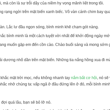
i, mà còn là sự trỗi dậy của niềm hy vọng mãnh liệt trong tôi.
ng rạng ngời trên mặt biển xanh biếc. Vô vàn cánh chim bay qua
àn. Lắc lư đầu ngọn sóng, bình minh khẽ chạm gót nàng.
c bình minh là một cách tuyệt vời nhất để khởi động ngày mới
 đang muốn gặp em đến cồn cào. Chào buổi sáng và mong sớm g
hái dương nhô dần trên mặt biển. Những tia nắng hồng xua đi mà
h khắc mặt trời mọc, nếu không nhanh tay
nắm bắt cơ hội
, nó sẽ 
hắc nhở chúng ta: vấp ngã ở đâu đứng lên ở đó, mỗi bình minh
đợi quá lâu, bạn sẽ bỏ lỡ nó.