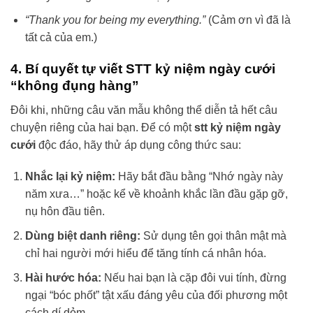
“Thank you for being my everything.”
(Cảm ơn vì đã là
tất cả của em.)
4. Bí quyết tự viết STT kỷ niệm ngày cưới
“không đụng hàng”
Đôi khi, những câu văn mẫu không thể diễn tả hết câu
chuyện riêng của hai bạn. Để có một
stt kỷ niệm ngày
cưới
độc đáo, hãy thử áp dụng công thức sau:
Nhắc lại kỷ niệm:
Hãy bắt đầu bằng “Nhớ ngày này
năm xưa…” hoặc kể về khoảnh khắc lần đầu gặp gỡ,
nụ hôn đầu tiên.
Dùng biệt danh riêng:
Sử dụng tên gọi thân mật mà
chỉ hai người mới hiểu để tăng tính cá nhân hóa.
Hài hước hóa:
Nếu hai bạn là cặp đôi vui tính, đừng
ngại “bóc phốt” tật xấu đáng yêu của đối phương một
cách dí dỏm.