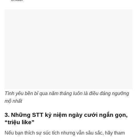
Tình yêu bền bỉ qua năm tháng luôn là điều đáng ngưỡng
mộ nhất
3. Những STT kỷ niệm ngày cưới ngắn gọn,
“triệu like”
Nếu bạn thích sự súc tích nhưng vẫn sâu sắc, hãy tham