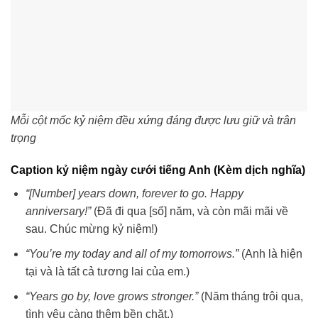
Mỗi cột mốc kỷ niệm đều xứng đáng được lưu giữ và trân
trọng
Caption kỷ niệm ngày cưới tiếng Anh (Kèm dịch nghĩa)
“[Number] years down, forever to go. Happy
anniversary!”
(Đã đi qua [số] năm, và còn mãi mãi về
sau. Chúc mừng kỷ niệm!)
“You’re my today and all of my tomorrows.”
(Anh là hiện
tại và là tất cả tương lai của em.)
“Years go by, love grows stronger.”
(Năm tháng trôi qua,
tình yêu càng thêm bền chặt.)