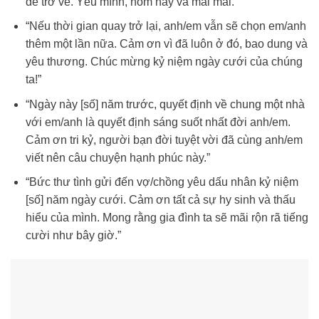
để trở về. Yêu mình, hôm nay và mãi mãi.”
“Nếu thời gian quay trở lại, anh/em vẫn sẽ chọn em/anh
thêm một lần nữa. Cảm ơn vì đã luôn ở đó, bao dung và
yêu thương. Chúc mừng kỷ niệm ngày cưới của chúng
ta!”
“Ngày này [số] năm trước, quyết định về chung một nhà
với em/anh là quyết định sáng suốt nhất đời anh/em.
Cảm ơn tri kỷ, người bạn đời tuyệt vời đã cùng anh/em
viết nên câu chuyện hạnh phúc này.”
“Bức thư tình gửi đến vợ/chồng yêu dấu nhân kỷ niệm
[số] năm ngày cưới. Cảm ơn tất cả sự hy sinh và thấu
hiểu của mình. Mong rằng gia đình ta sẽ mãi rộn rã tiếng
cười như bây giờ.”