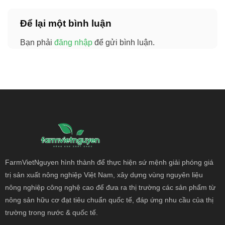
Để lại một bình luận
Bạn phải
đăng nhập
để gửi bình luận.
FarmVietNguyen hình thành để thực hiện sứ mệnh giải phóng giá
trị sản xuất nông
nghiệp Việt Nam, xây dựng vùng nguyên liệu
nông nghiệp công nghệ cao để đưa ra thị trường các sản phẩm từ
nông sản hữu cơ đạt tiêu chuẩn quốc tế, đáp ứng nhu cầu của thị
trường trong nước & quốc tế.