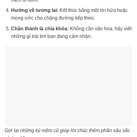
Hướng về tương lai:
Kết thúc bằng một lời hứa hoặc
mong ước cho chặng đường tiếp theo.
Chân thành là chìa khóa:
Không cần văn hoa, hãy viết
những gì trái tim bạn đang cảm nhận.
Gợi lại những kỷ niệm cũ giúp lời chúc thêm phần sâu sắc