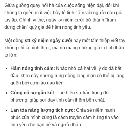
Giữa guồng quay hối hả của cuộc sống hiện đại, đôi khi
chúng ta quên mất việc bày tỏ tình cảm với người đầu gối
tay ấp. Chính vì thế, ngày kỷ niệm cưới trở thành “trạm
dừng chân” quý giá để hâm nóng tình yêu.
Một dòng
stt kỷ niệm ngày cưới
hay một tấm thiệp viết tay
không chỉ là hình thức, mà nó mang những giá trị tinh thần
to lớn:
Hâm nóng tình cảm:
Nhắc nhở cả hai về lý do đã bắt
đầu, khơi dậy những rung động lãng mạn có thể bị lãng
quên bởi cơm áo gạo tiền.
Củng cố sự gắn kết:
Thể hiện sự trân trọng đối
phương, giúp sợi dây tình cảm thêm bền chặt.
Lan tỏa năng lượng tích cực:
Chia sẻ niềm hạnh
phúc của mình cũng là cách truyền cảm hứng tin vào
tình yêu cho bạn bè và người thân.