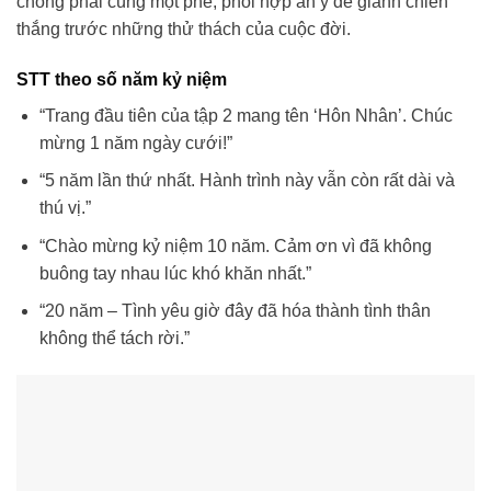
chồng phải cùng một phe, phối hợp ăn ý để giành chiến
thắng trước những thử thách của cuộc đời.
STT theo số năm kỷ niệm
“Trang đầu tiên của tập 2 mang tên ‘Hôn Nhân’. Chúc
mừng 1 năm ngày cưới!”
“5 năm lần thứ nhất. Hành trình này vẫn còn rất dài và
thú vị.”
“Chào mừng kỷ niệm 10 năm. Cảm ơn vì đã không
buông tay nhau lúc khó khăn nhất.”
“20 năm – Tình yêu giờ đây đã hóa thành tình thân
không thể tách rời.”