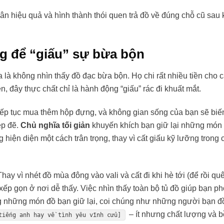
n hiệu quả và hình thành thói quen trả đồ về đúng chỗ cũ sau 
 để “giấu” sự bừa bộn
là không nhìn thấy đồ đạc bừa bộn. Họ chi rất nhiều tiền cho 
, đây thực chất chỉ là hành động “giấu” rác đi khuất mắt.
tiếp tục mua thêm hộp đựng, và không gian sống của bạn sẽ biế
ẹp đẽ.
Chủ nghĩa tối giản
khuyến khích bạn giữ lại những món
 hiện diện một cách trân trọng, thay vì cất giấu kỹ lưỡng trong 
Thay vì nhét đồ mùa đông vào vali và cất đi khi hè tới (để rồi qu
 xếp gọn ở nơi dễ thấy. Việc nhìn thấy toàn bộ tủ đồ giúp bạn ph
ọng những món đồ bạn giữ lại, coi chúng như những người bạn 
– ít nhưng chất lượng và 
tiếng anh hay về tình yêu vĩnh cửu]