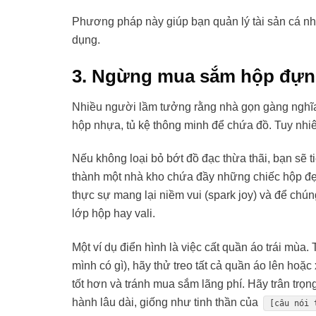
Phương pháp này giúp bạn quản lý tài sản cá nhâ
dụng.
3. Ngừng mua sắm hộp đựng
Nhiều người lầm tưởng rằng nhà gọn gàng nghĩa 
hộp nhựa, tủ kệ thông minh để chứa đồ. Tuy nhiên
Nếu không loại bỏ bớt đồ đạc thừa thãi, bạn sẽ 
thành một nhà kho chứa đầy những chiếc hộp đ
thực sự mang lại niềm vui (spark joy) và để chúng
lớp hộp hay vali.
Một ví dụ điển hình là việc cất quần áo trái mùa. 
mình có gì), hãy thử treo tất cả quần áo lên hoặc
tốt hơn và tránh mua sắm lãng phí. Hãy trân tr
hành lâu dài, giống như tinh thần của
[câu nói 