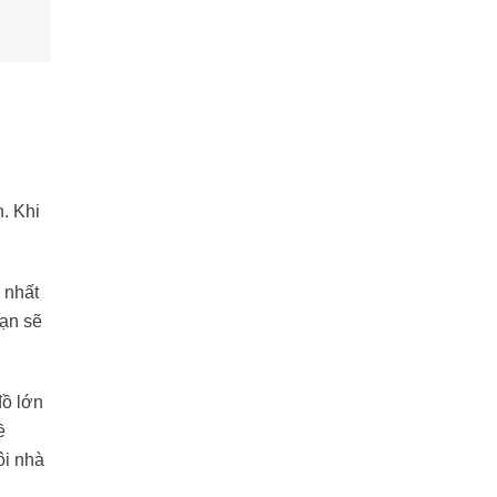
. Khi
 nhất
ạn sẽ
đồ lớn
ề
ôi nhà