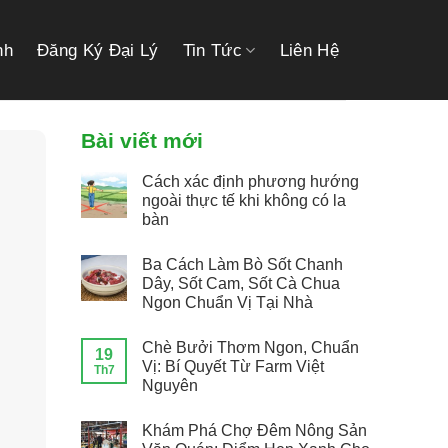
link gacor
link gacor
situs toto
pmtoto
pmtoto
toto slot
pmtoto
pmtoto
toto
nh
Đăng Ký Đại Lý
Tin Tức
Liên Hệ
Bài viết mới
Cách xác định phương hướng
ngoài thực tế khi không có la
bàn
Ba Cách Làm Bò Sốt Chanh
Dây, Sốt Cam, Sốt Cà Chua
Ngon Chuẩn Vị Tại Nhà
Chè Bưởi Thơm Ngon, Chuẩn
19
Vị: Bí Quyết Từ Farm Việt
Th7
Nguyên
Khám Phá Chợ Đêm Nông Sản