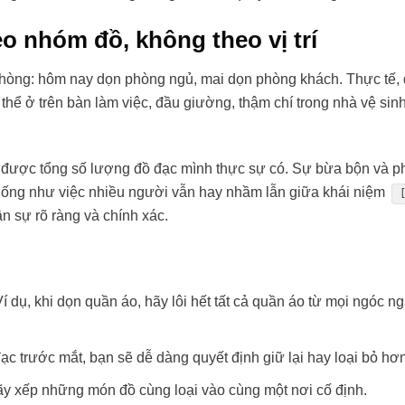
eo nhóm đồ, không theo vị trí
 phòng: hôm nay dọn phòng ngủ, mai dọn phòng khách. Thực tế,
thể ở trên bàn làm việc, đầu giường, thậm chí trong nhà vệ sinh
 được tổng số lượng đồ đạc mình thực sự có. Sự bừa bộn và p
, giống như việc nhiều người vẫn hay nhầm lẫn giữa khái niệm
ần sự rõ ràng và chính xác.
í dụ, khi dọn quần áo, hãy lôi hết tất cả quần áo từ mọi ngóc n
ạc trước mắt, bạn sẽ dễ dàng quyết định giữ lại hay loại bỏ hơ
ãy xếp những món đồ cùng loại vào cùng một nơi cố định.