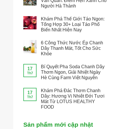
Văn Quán: Điểm Hẹn Xanh Cho
Người Hà Thành
Khám Phá Thế Giới Táo Ngon:
Tổng Hợp 30+ Loại Táo Phổ
Biến Nhất Hiện Nay
6 Công Thức Nước Ép Chanh
Dây Thanh Mát, Tốt Cho Sức
Khỏe
Bí Quyết Pha Soda Chanh Dây
17
Thơm Ngon, Giải Nhiệt Ngày
Th7
Hè Cùng Farm Việt Nguyên
Khám Phá Đác Thơm Chanh
17
Dây: Hương Vị Nhiệt Đới Tươi
Th7
Mát Từ LOTUS HEALTHY
FOOD
Sản phẩm mới cập nhật