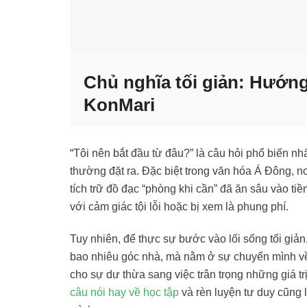
Chủ nghĩa tối giản: Hướ
KonMari
“Tôi nên bắt đầu từ đâu?” là câu hỏi phổ biến n
thường đặt ra. Đặc biệt trong văn hóa Á Đông, nơi
tích trữ đồ đạc “phòng khi cần” đã ăn sâu vào t
với cảm giác tội lỗi hoặc bị xem là phung phí.
Tuy nhiên, để thực sự bước vào lối sống tối giản
bao nhiêu góc nhà, mà nằm ở sự chuyển mình về n
cho sự dư thừa sang việc trân trọng những giá tr
câu nói hay về học tập
và rèn luyện tư duy cũng 