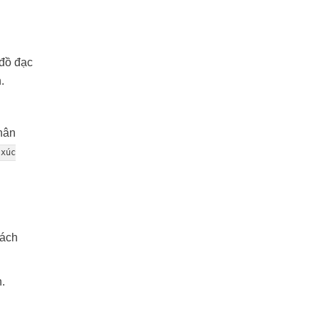
 đồ đạc
.
hân
[xúc
gách
n.