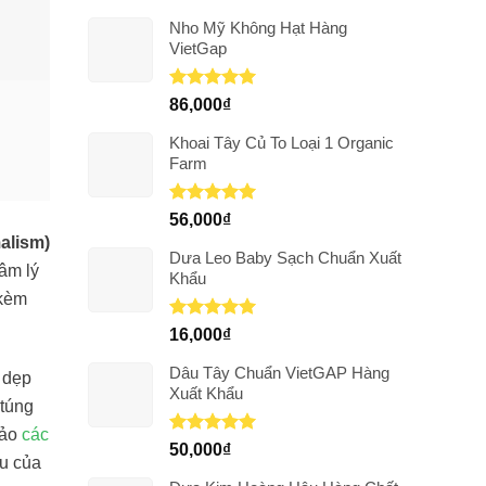
Nho Mỹ Không Hạt Hàng
VietGap
Được xếp
86,000
₫
hạng
5.00
5 sao
Khoai Tây Củ To Loại 1 Organic
Farm
Được xếp
56,000
₫
hạng
5.00
alism)
5 sao
Dưa Leo Baby Sạch Chuẩn Xuất
tâm lý
Khẩu
 kèm
Được xếp
16,000
₫
hạng
5.00
5 sao
Dâu Tây Chuẩn VietGAP Hàng
n dẹp
Xuất Khẩu
 túng
hảo
các
Được xếp
50,000
₫
êu của
hạng
5.00
5 sao