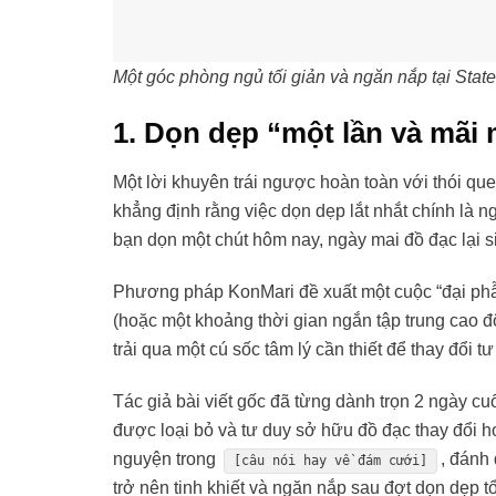
Một góc phòng ngủ tối giản và ngăn nắp tại Stat
1. Dọn dẹp “một lần và mãi 
Một lời khuyên trái ngược hoàn toàn với thói qu
khẳng định rằng việc dọn dẹp lắt nhắt chính là 
bạn dọn một chút hôm nay, ngày mai đồ đạc lại si
Phương pháp KonMari đề xuất một cuộc “đại phẫu
(hoặc một khoảng thời gian ngắn tập trung cao độ
trải qua một cú sốc tâm lý cần thiết để thay đổi tư
Tác giả bài viết gốc đã từng dành trọn 2 ngày cuố
được loại bỏ và tư duy sở hữu đồ đạc thay đổi h
nguyện trong
, đánh
[câu nói hay về đám cưới]
trở nên tinh khiết và ngăn nắp sau đợt dọn dẹp t