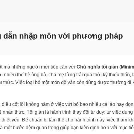
ng dẫn nhập môn với phương pháp
hất mà những người mới tiếp cận với
Chủ nghĩa tối giản (Minim
 nhiều thế hệ ông bà, cha mẹ từng trải qua thời kỳ thiếu thốn, 
iềm thức. Việc loại bỏ một món đồ vẫn còn dùng được thường đi
, điều cốt lõi không nằm ở việc vứt bỏ bao nhiêu cái áo hay dọ
hận thức. Tối giản là hành trình thay đổi tư duy: từ việc dung
ị thiết yếu. Để chuẩn bị tâm thế cho hành trình này, việc tham k
là một bước đệm quan trọng giúp bạn kiên định hơn với mục ti