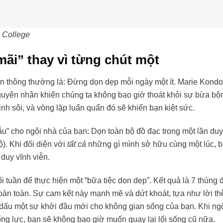
e College
mãi” thay vì từng chút một
en thông thường là: Đừng dọn dẹp mỗi ngày một ít. Marie Kondo
nguyên nhân khiến chúng ta không bao giờ thoát khỏi sự bừa bộn
nh sôi, và vòng lặp luẩn quẩn đó sẽ khiến bạn kiệt sức.
” cho ngôi nhà của bạn: Dọn toàn bộ đồ đạc trong một lần duy
). Khi đối diện với
tất cả
những gì mình sở hữu cùng một lúc, b
 duy vĩnh viễn.
i tuần để thực hiện một “bữa tiệc dọn dẹp”. Kết quả là 7 thùng 
oàn toàn. Sự cam kết này mạnh mẽ và dứt khoát, tựa như lời th
 dấu một sự khởi đầu mới cho không gian sống của bạn. Khi ng
ổng lực, bạn sẽ không bao giờ muốn quay lại lối sống cũ nữa.