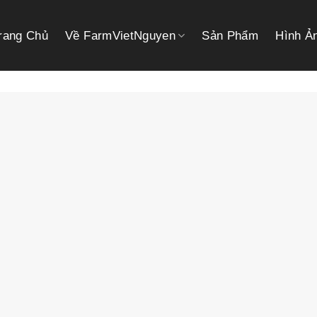
rang Chủ
Về FarmVietNguyen
Sản Phẩm
Hình Ả