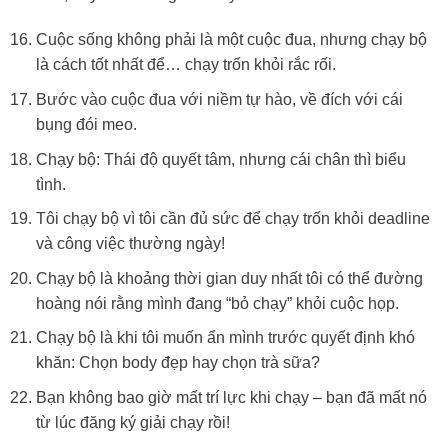
Cuộc sống không phải là một cuộc đua, nhưng chạy bộ
là cách tốt nhất để… chạy trốn khỏi rắc rối.
Bước vào cuộc đua với niềm tự hào, về đích với cái
bụng đói meo.
Chạy bộ: Thái độ quyết tâm, nhưng cái chân thì biểu
tình.
Tôi chạy bộ vì tôi cần đủ sức để chạy trốn khỏi deadline
và công việc thường ngày!
Chạy bộ là khoảng thời gian duy nhất tôi có thể đường
hoàng nói rằng mình đang “bỏ chạy” khỏi cuộc họp.
Chạy bộ là khi tôi muốn ẩn mình trước quyết định khó
khăn: Chọn body đẹp hay chọn trà sữa?
Bạn không bao giờ mất trí lực khi chạy – bạn đã mất nó
từ lúc đăng ký giải chạy rồi!