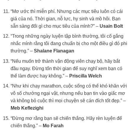
“Mơ ước thì miễn phí. Nhưng các mục tiêu luôn có cái
giá của nó. Thời gian, nỗ lực, hy sinh và mồ hôi. Bạn
sẵn sàng đổi gì cho mục tiêu của mình?” –
Usain Bolt
“Trong những ngày luyện tập bình thường, tôi cố gắng
nhắc mình rằng tôi đang chuẩn bị cho một điều gì đó phi
thường.” –
Shalane Flanagan
“Nếu muốn trở thành vận động viên chạy bộ, hãy bắt
đầu ngay. Đừng tốn thời gian để suy nghĩ xem bạn có
thể làm được hay không.” –
Priscilla Welch
“Như khi chạy marathon, cuộc sống có thể khó khăn với
vô số chướng ngại vật, nhưng nếu bạn tin vào giấc mơ
và không bỏ cuộc thì mọi chuyện sẽ cán đích tốt đẹp.” –
Meb Keflezighi
“Đừng mơ rằng bạn sẽ chiến thắng. Hãy rèn luyện để
chiến thắng.” –
Mo Farah