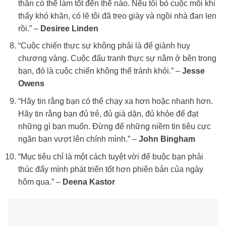
thân có thể làm tốt đến thế nào. Nếu tôi bỏ cuộc mỗi khi
thấy khó khăn, có lẽ tôi đã treo giày và ngồi nhà đan len
rồi.” –
Desiree Linden
“Cuộc chiến thực sự không phải là để giành huy
chương vàng. Cuộc đấu tranh thực sự nằm ở bên trong
bạn, đó là cuộc chiến không thể tránh khỏi.” –
Jesse
Owens
“Hãy tin rằng bạn có thể chạy xa hơn hoặc nhanh hơn.
Hãy tin rằng bạn đủ trẻ, đủ già dặn, đủ khỏe để đạt
những gì bạn muốn. Đừng để những niềm tin tiêu cực
ngăn bạn vượt lên chính mình.” –
John Bingham
“Mục tiêu chỉ là một cách tuyệt vời để buộc bạn phải
thúc đẩy mình phát triển tốt hơn phiên bản của ngày
hôm qua.” –
Deena Kastor