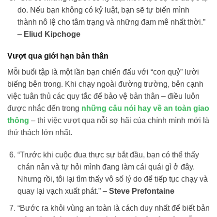
do. Nếu bạn không có kỷ luật, bạn sẽ tự biến mình
thành nô lệ cho tâm trạng và những đam mê nhất thời.”
–
Eliud Kipchoge
Vượt qua giới hạn bản thân
Mỗi buổi tập là một lần bạn chiến đấu với “con quỷ” lười
biếng bên trong. Khi chạy ngoài đường trường, bên cạnh
việc tuân thủ các quy tắc để bảo vệ bản thân – điều luôn
được nhắc đến trong
những câu nói hay về an toàn giao
thông
– thì việc vượt qua nỗi sợ hãi của chính mình mới là
thử thách lớn nhất.
“Trước khi cuộc đua thực sự bắt đầu, bạn có thể thấy
chán nản và tự hỏi mình đang làm cái quái gì ở đây.
Nhưng rồi, tôi lại tìm thấy vô số lý do để tiếp tục chạy và
quay lại vạch xuất phát.” –
Steve Prefontaine
“Bước ra khỏi vùng an toàn là cách duy nhất để biết bản