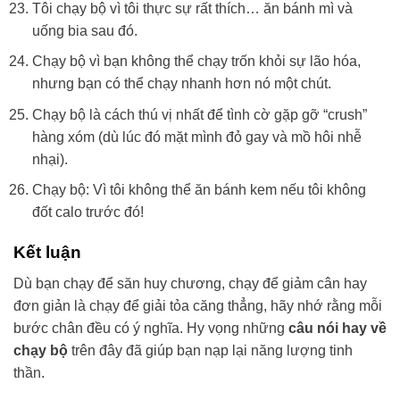
Tôi chạy bộ vì tôi thực sự rất thích… ăn bánh mì và
uống bia sau đó.
Chạy bộ vì bạn không thể chạy trốn khỏi sự lão hóa,
nhưng bạn có thể chạy nhanh hơn nó một chút.
Chạy bộ là cách thú vị nhất để tình cờ gặp gỡ “crush”
hàng xóm (dù lúc đó mặt mình đỏ gay và mồ hôi nhễ
nhại).
Chạy bộ: Vì tôi không thể ăn bánh kem nếu tôi không
đốt calo trước đó!
Kết luận
Dù bạn chạy để săn huy chương, chạy để giảm cân hay
đơn giản là chạy để giải tỏa căng thẳng, hãy nhớ rằng mỗi
bước chân đều có ý nghĩa. Hy vọng những
câu nói hay về
chạy bộ
trên đây đã giúp bạn nạp lại năng lượng tinh
thần.