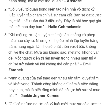
hành động, mà là một thói quen.” –
Aristotle
“Có 3 yếu tố quan trọng kiến tạo nên nhà vô địch: kỷ
luật, luyện tập chăm chỉ và sự cam kết. Bạn sẽ đạt được
mục tiêu nếu tuân thủ 3 điều này. Đây là bài học quý giá
mà thể thao dạy bạn.” –
Haile Gebrselassie
“Khi một người tập luyện chỉ một lần, chẳng có phép
màu nào xảy ra. Nhưng khi họ ép mình tập luyện hàng
trăm, hàng ngàn lần, họ sẽ phát triển vượt bậc không
chỉ về thể chất. Mưa gió không sao, mệt mỏi không vấn
đề. Một người kiên trì rèn luyện trong nhiều năm thì ý
chí sẽ trở thành vũ khí không thể cản phá.” –
Emil
Zátopek
“Vinh quang của thể thao đến từ sự tận tâm, quyết tâm
và khát vọng. Thành công không chỉ nằm ở việc thắng
hay thua, mà là biết rằng mình đã nỗ lực hết sức vì mục
tiêu.” –
Jackie Joyner-Kersee
“Chỉ có những người có kỷ luật mới thực sự có được tự