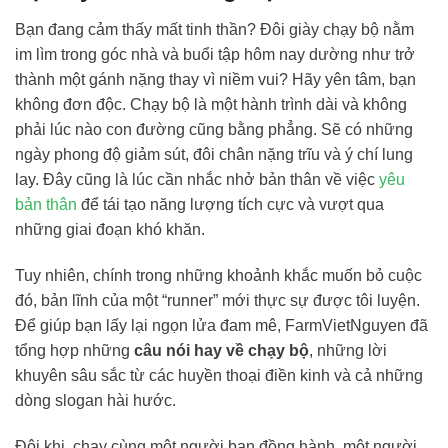
Bạn đang cảm thấy mất tinh thần? Đôi giày chạy bộ nằm
im lìm trong góc nhà và buổi tập hôm nay dường như trở
thành một gánh nặng thay vì niềm vui? Hãy yên tâm, bạn
không đơn độc. Chạy bộ là một hành trình dài và không
phải lúc nào con đường cũng bằng phẳng. Sẽ có những
ngày phong độ giảm sút, đôi chân nặng trĩu và ý chí lung
lay. Đây cũng là lúc cần nhắc nhở bản thân về việc
yêu
bản thân
để tái tạo năng lượng tích cực và vượt qua
những giai đoạn khó khăn.
Tuy nhiên, chính trong những khoảnh khắc muốn bỏ cuộc
đó, bản lĩnh của một “runner” mới thực sự được tôi luyện.
Để giúp bạn lấy lại ngọn lửa đam mê, FarmVietNguyen đã
tổng hợp những
câu nói hay về chạy bộ
, những lời
khuyên sâu sắc từ các huyền thoại điền kinh và cả những
dòng slogan hài hước.
Đôi khi, chạy cùng một người bạn đồng hành, một người