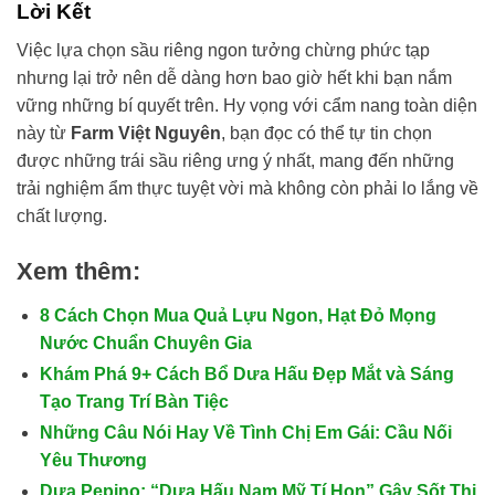
Lời Kết
Việc lựa chọn sầu riêng ngon tưởng chừng phức tạp
nhưng lại trở nên dễ dàng hơn bao giờ hết khi bạn nắm
vững những bí quyết trên. Hy vọng với cẩm nang toàn diện
này từ
Farm Việt Nguyên
, bạn đọc có thể tự tin chọn
được những trái sầu riêng ưng ý nhất, mang đến những
trải nghiệm ẩm thực tuyệt vời mà không còn phải lo lắng về
chất lượng.
Xem thêm:
8 Cách Chọn Mua Quả Lựu Ngon, Hạt Đỏ Mọng
Nước Chuẩn Chuyên Gia
Khám Phá 9+ Cách Bổ Dưa Hấu Đẹp Mắt và Sáng
Tạo Trang Trí Bàn Tiệc
Những Câu Nói Hay Về Tình Chị Em Gái: Cầu Nối
Yêu Thương
Dưa Pepino: “Dưa Hấu Nam Mỹ Tí Hon” Gây Sốt Thị