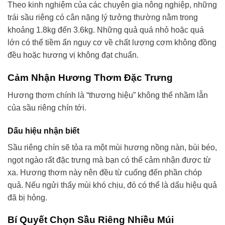
Theo kinh nghiệm của các chuyên gia nông nghiệp, những
trái sầu riêng có cân nặng lý tưởng thường nằm trong
khoảng 1.8kg đến 3.6kg. Những quả quá nhỏ hoặc quá
lớn có thể tiềm ẩn nguy cơ về chất lượng cơm không đồng
đều hoặc hương vị không đạt chuẩn.
Cảm Nhận Hương Thơm Đặc Trưng
Hương thơm chính là “thương hiệu” không thể nhầm lẫn
của sầu riêng chín tới.
Dấu hiệu nhận biết
Sầu riêng chín sẽ tỏa ra một mùi hương nồng nàn, bùi béo,
ngọt ngào rất đặc trưng mà bạn có thể cảm nhận được từ
xa. Hương thơm này nên đều từ cuống đến phần chóp
quả. Nếu ngửi thấy mùi khó chịu, đó có thể là dấu hiệu quả
đã bị hỏng.
Bí Quyết Chọn Sầu Riêng Nhiều Múi