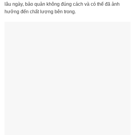
lâu ngày, bảo quản không đúng cách và có thể đã ảnh
hưởng đến chất lượng bên trong.