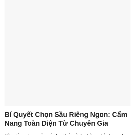
Bí Quyết Chọn Sầu Riêng Ngon: Cẩm
Nang Toàn Diện Từ Chuyên Gia