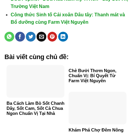
Trường Việt Nam
Công thức Sinh tố Cải xoăn Dâu tây: Thanh mát và
Bổ dưỡng cùng Farm Việt Nguyên
Bài viết cùng chủ đề:
Chè Bưởi Thơm Ngon,
Chuẩn Vị: Bí Quyết Từ
Farm Việt Nguyên
Ba Cách Làm Bò Sốt Chanh
Dây, Sốt Cam, Sốt Cà Chua
Ngon Chuẩn Vị Tại Nhà
Khám Phá Chợ Đêm Nông