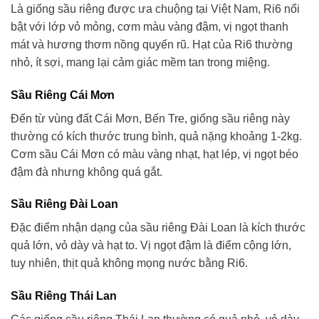
Là giống sầu riêng được ưa chuộng tại Việt Nam, Ri6 nổi
bật với lớp vỏ mỏng, cơm màu vàng đậm, vị ngọt thanh
mát và hương thơm nồng quyến rũ. Hạt của Ri6 thường
nhỏ, ít sợi, mang lại cảm giác mềm tan trong miệng.
Sầu Riêng Cái Mơn
Đến từ vùng đất Cái Mơn, Bến Tre, giống sầu riêng này
thường có kích thước trung bình, quả nặng khoảng 1-2kg.
Cơm sầu Cái Mơn có màu vàng nhạt, hạt lép, vị ngọt béo
đậm đà nhưng không quá gắt.
Sầu Riêng Đài Loan
Đặc điểm nhận dạng của sầu riêng Đài Loan là kích thước
quả lớn, vỏ dày và hạt to. Vị ngọt đậm là điểm cộng lớn,
tuy nhiên, thịt quả không mọng nước bằng Ri6.
Sầu Riêng Thái Lan