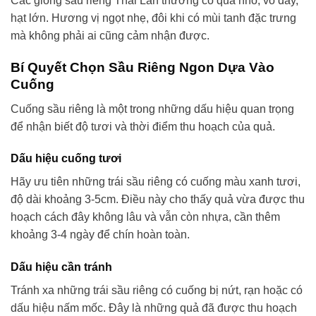
Các giống sầu riêng Thái Lan thường có quả nhỏ, vỏ dày,
hạt lớn. Hương vị ngọt nhẹ, đôi khi có mùi tanh đặc trưng
mà không phải ai cũng cảm nhận được.
Bí Quyết Chọn Sầu Riêng Ngon Dựa Vào
Cuống
Cuống sầu riêng là một trong những dấu hiệu quan trọng
để nhận biết độ tươi và thời điểm thu hoạch của quả.
Dấu hiệu cuống tươi
Hãy ưu tiên những trái sầu riêng có cuống màu xanh tươi,
độ dài khoảng 3-5cm. Điều này cho thấy quả vừa được thu
hoạch cách đây không lâu và vẫn còn nhựa, cần thêm
khoảng 3-4 ngày để chín hoàn toàn.
Dấu hiệu cần tránh
Tránh xa những trái sầu riêng có cuống bị nứt, rạn hoặc có
dấu hiệu nấm mốc. Đây là những quả đã được thu hoạch