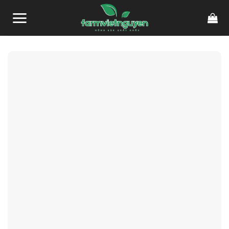
Skip
link gacor
link gacor
situs toto
pmtoto
pmtoto
toto slot
pmtoto
pmtoto
toto
to
content