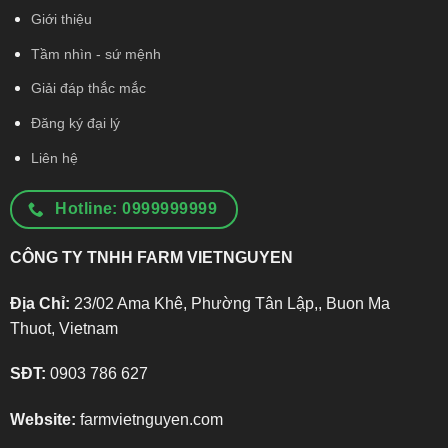
Giới thiệu
Tầm nhìn - sứ mệnh
Giải đáp thắc mắc
Đăng ký đại lý
Liên hệ
Hotline: 0999999999
CÔNG TY TNHH FARM VIETNGUYEN
Địa Chỉ:
23/02 Ama Khê, Phường Tân Lập,, Buon Ma
Thuot, Vietnam
SĐT:
0903 786 627
Website:
farmvietnguyen.com