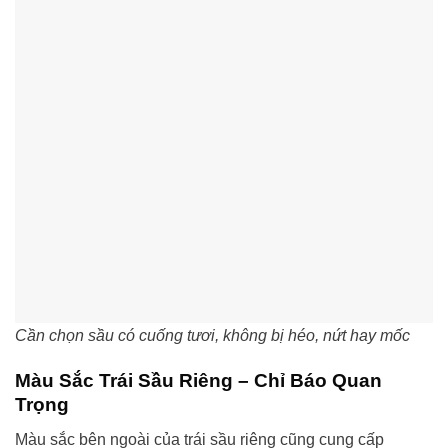
Cần chọn sầu có cuống tươi, không bị héo, nứt hay mốc
Màu Sắc Trái Sầu Riêng – Chỉ Báo Quan
Trọng
Màu sắc bên ngoài của trái sầu riêng cũng cung cấp