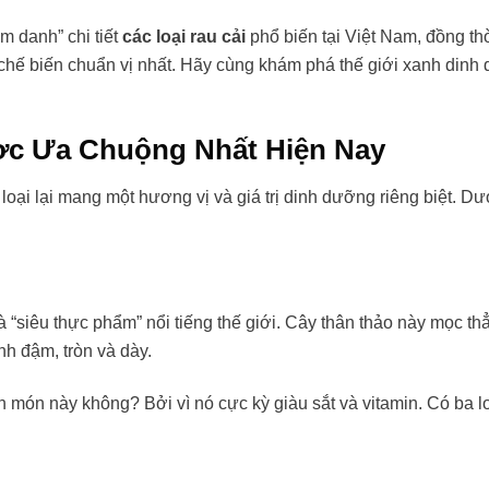
m danh” chi tiết
các loại rau cải
phổ biến tại Việt Nam, đồng th
chế biến chuẩn vị nhất. Hãy cùng khám phá thế giới xanh dinh
ược Ưa Chuộng Nhất Hiện Nay
oại lại mang một hương vị và giá trị dinh dưỡng riêng biệt. Dư
:
 là “siêu thực phẩm” nổi tiếng thế giới. Cây thân thảo này mọc th
h đậm, tròn và dày.
ch món này không? Bởi vì nó cực kỳ giàu sắt và vitamin. Có ba l