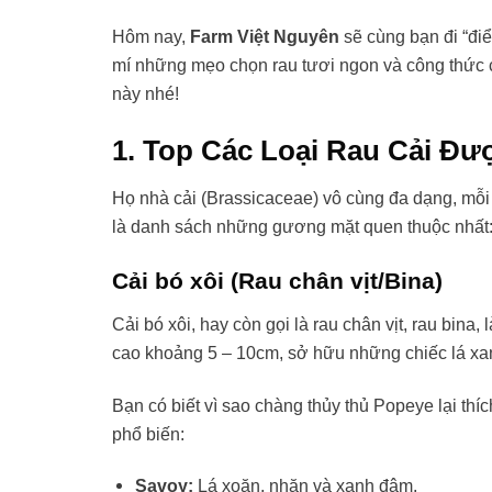
Hôm nay,
Farm Việt Nguyên
sẽ cùng bạn đi “điể
mí những mẹo chọn rau tươi ngon và công thức 
này nhé!
1. Top Các Loại Rau Cải Đ
Họ nhà cải (Brassicaceae) vô cùng đa dạng, mỗi l
là danh sách những gương mặt quen thuộc nhất
Cải bó xôi (Rau chân vịt/Bina)
Cải bó xôi, hay còn gọi là rau chân vịt, rau bina,
cao khoảng 5 – 10cm, sở hữu những chiếc lá xan
Bạn có biết vì sao chàng thủy thủ Popeye lại thí
phổ biến:
Savoy:
Lá xoăn, nhăn và xanh đậm.