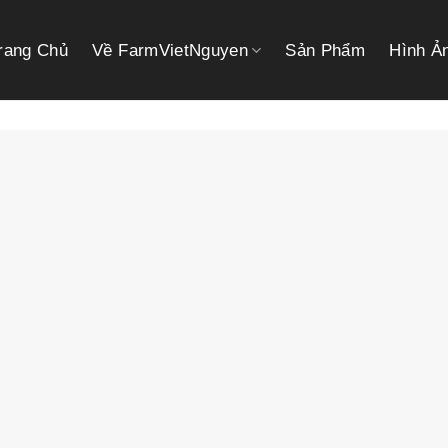
rang Chủ
Về FarmVietNguyen
Sản Phẩm
Hình Ả