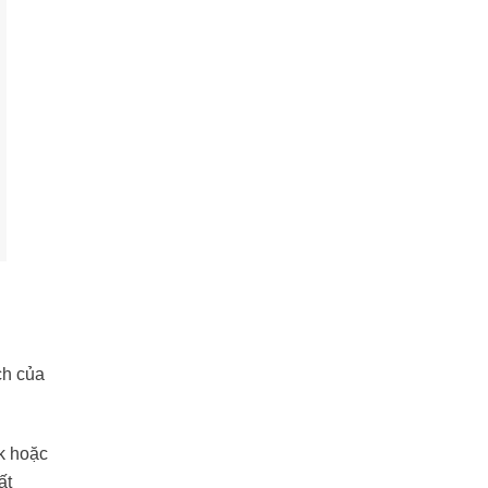
ch của
k hoặc
ất