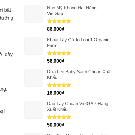
Nho Mỹ Không Hạt Hàng
ời bật
VietGap
 dưỡng
Được xếp
86,000
₫
hạng
5.00
5 sao
Khoai Tây Củ To Loại 1 Organic
Farm
ới đây
Được xếp
56,000
₫
hạng
5.00
5 sao
Dưa Leo Baby Sạch Chuẩn Xuất
Khẩu
ẳng,
Được xếp
16,000
₫
hạng
5.00
5 sao
Dâu Tây Chuẩn VietGAP Hàng
Xuất Khẩu
oại
Được xếp
50,000
₫
hạng
5.00
5 sao