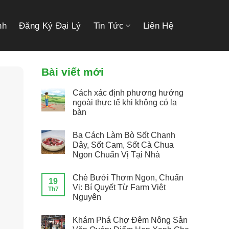
link gacor
link gacor
situs toto
pmtoto
pmtoto
toto slot
pmtoto
pmtoto
toto
nh
Đăng Ký Đại Lý
Tin Tức
Liên Hệ
Bài viết mới
Cách xác định phương hướng
ngoài thực tế khi không có la
bàn
Ba Cách Làm Bò Sốt Chanh
Dây, Sốt Cam, Sốt Cà Chua
Ngon Chuẩn Vị Tại Nhà
Chè Bưởi Thơm Ngon, Chuẩn
19
Vị: Bí Quyết Từ Farm Việt
Th7
Nguyên
Khám Phá Chợ Đêm Nông Sản