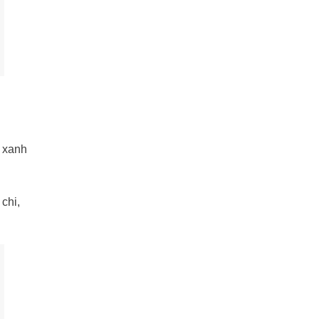
u xanh
chi,