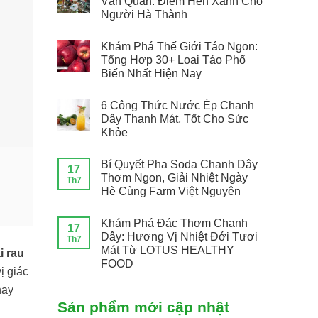
Văn Quán: Điểm Hẹn Xanh Cho
Người Hà Thành
Khám Phá Thế Giới Táo Ngon:
Tổng Hợp 30+ Loại Táo Phổ
Biến Nhất Hiện Nay
6 Công Thức Nước Ép Chanh
Dây Thanh Mát, Tốt Cho Sức
Khỏe
Bí Quyết Pha Soda Chanh Dây
17
Thơm Ngon, Giải Nhiệt Ngày
Th7
Hè Cùng Farm Việt Nguyên
Khám Phá Đác Thơm Chanh
17
Dây: Hương Vị Nhiệt Đới Tươi
Th7
Mát Từ LOTUS HEALTHY
i rau
FOOD
ị giác
hay
Sản phẩm mới cập nhật