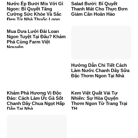
Nước Ép Bưởi Mix Với Gì
Salad Bưởi: Bí Quyết
Ngon: Bí Quyết Tăng
Thanh Mát Cho Thực Đơn
Cường Sức Khỏe Và Sắc
Giảm Cân Hoàn Hảo
Đẹp Từ Nhà Thuốc Long
Châu
Mua Dưa Lưới Đài Loan
Ngon Tuyệt Tại Đâu? Khám
Phá Cùng Farm Việt
Nguyên
Hướng Dẫn Chi Tiết Cách
Làm Nước Chanh Dây Sữa
Đặc Thơm Ngon Tại Nhà
Khám Phá Hương Vị Độc
Kem Việt Quất Vải Tự
Đáo: Cách Làm Ức Gà Sốt
Nhiên: Sự Hòa Quyện
Chanh Dây Chua Ngọt Hấp
Thơm Ngon Từ Trang Trại
Dẫn Tại Nhà
TH