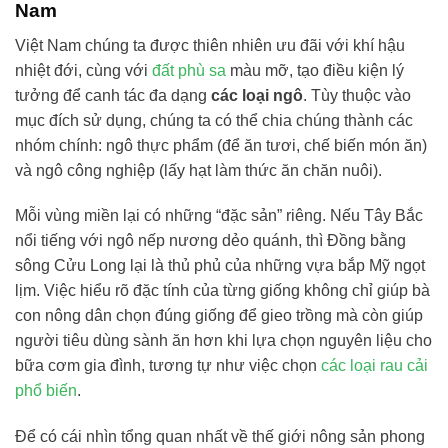
Nam
Việt Nam chúng ta được thiên nhiên ưu đãi với khí hậu
nhiệt đới, cùng với
đất phù sa
màu mỡ, tạo điều kiện lý
tưởng để canh tác đa dạng
các loại ngô
. Tùy thuộc vào
mục đích sử dụng, chúng ta có thể chia chúng thành các
nhóm chính: ngô thực phẩm (để ăn tươi, chế biến món ăn)
và ngô công nghiệp (lấy hạt làm thức ăn chăn nuôi).
Mỗi vùng miền lại có những “đặc sản” riêng. Nếu Tây Bắc
nổi tiếng với ngô nếp nương dẻo quánh, thì Đồng bằng
sông Cửu Long lại là thủ phủ của những vựa bắp Mỹ ngọt
lịm. Việc hiểu rõ đặc tính của từng giống không chỉ giúp bà
con nông dân chọn đúng giống để gieo trồng mà còn giúp
người tiêu dùng sành ăn hơn khi lựa chọn nguyên liệu cho
bữa cơm gia đình, tương tự như việc chọn
các loại rau cải
phổ biến
.
Để có cái nhìn tổng quan nhất về thế giới nông sản phong