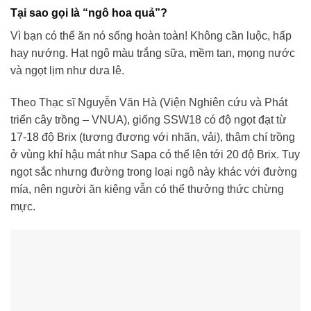
Tại sao gọi là “ngô hoa quả”?
Vì bạn có thể ăn nó sống hoàn toàn! Không cần luộc, hấp
hay nướng. Hạt ngô màu trắng sữa, mềm tan, mọng nước
và ngọt lịm như dưa lê.
Theo Thạc sĩ Nguyễn Văn Hà (Viện Nghiên cứu và Phát
triển cây trồng – VNUA), giống SSW18 có độ ngọt đạt từ
17-18 độ Brix (tương đương với nhãn, vải), thậm chí trồng
ở vùng khí hậu mát như Sapa có thể lên tới 20 độ Brix. Tuy
ngọt sắc nhưng đường trong loại ngô này khác với đường
mía, nên người ăn kiêng vẫn có thể thưởng thức chừng
mực.