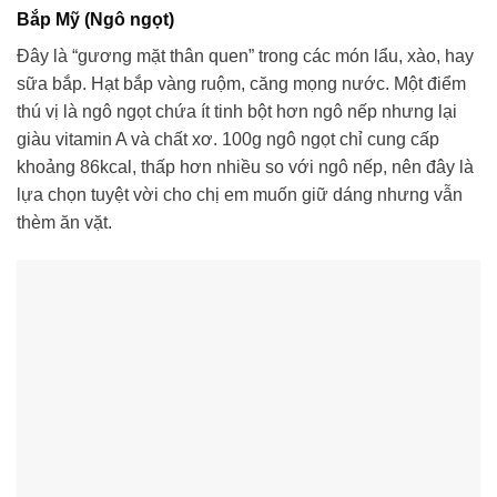
Bắp Mỹ (Ngô ngọt)
Đây là “gương mặt thân quen” trong các món lẩu, xào, hay
sữa bắp. Hạt bắp vàng ruộm, căng mọng nước. Một điểm
thú vị là ngô ngọt chứa ít tinh bột hơn ngô nếp nhưng lại
giàu vitamin A và chất xơ. 100g ngô ngọt chỉ cung cấp
khoảng 86kcal, thấp hơn nhiều so với ngô nếp, nên đây là
lựa chọn tuyệt vời cho chị em muốn giữ dáng nhưng vẫn
thèm ăn vặt.