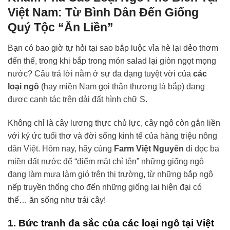
Việt Nam: Từ Bình Dân Đến Giống
Quý Tộc “Ăn Liền”
Bạn có bao giờ tự hỏi tại sao bắp luộc vỉa hè lại dẻo thơm
đến thế, trong khi bắp trong món salad lại giòn ngọt mọng
nước? Câu trả lời nằm ở sự đa dạng tuyệt vời của
các
loại ngô
(hay miền Nam gọi thân thương là bắp) đang
được canh tác trên dải đất hình chữ S.
Không chỉ là cây lương thực chủ lực, cây ngô còn gắn liền
với ký ức tuổi thơ và đời sống kinh tế của hàng triệu nông
dân Việt. Hôm nay, hãy cùng
Farm Việt Nguyên
đi dọc ba
miền đất nước để “điểm mặt chỉ tên” những giống ngô
đang làm mưa làm gió trên thị trường, từ những bắp ngô
nếp truyền thống cho đến những giống lai hiện đại có
thể… ăn sống như trái cây!
1. Bức tranh đa sắc của các loại ngô tại Việt