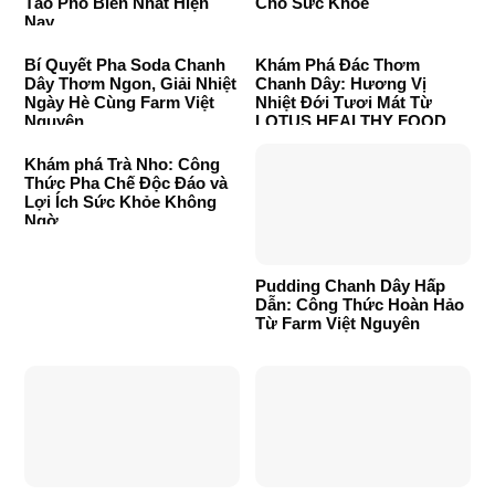
Táo Phổ Biến Nhất Hiện
Cho Sức Khỏe
Nay
Bí Quyết Pha Soda Chanh
Khám Phá Đác Thơm
Dây Thơm Ngon, Giải Nhiệt
Chanh Dây: Hương Vị
Ngày Hè Cùng Farm Việt
Nhiệt Đới Tươi Mát Từ
Nguyên
LOTUS HEALTHY FOOD
Khám phá Trà Nho: Công
Thức Pha Chế Độc Đáo và
Lợi Ích Sức Khỏe Không
Ngờ
Pudding Chanh Dây Hấp
Dẫn: Công Thức Hoàn Hảo
Từ Farm Việt Nguyên