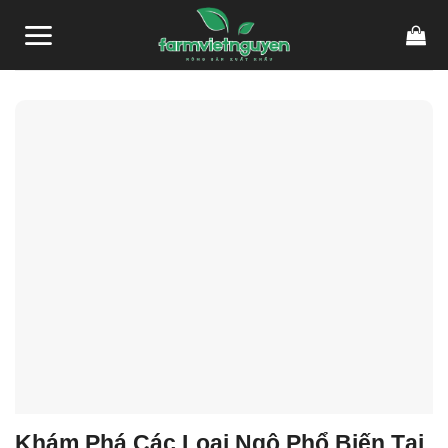
Skip
to
content
Khám Phá Các Loại Ngô Phổ Biến Tại