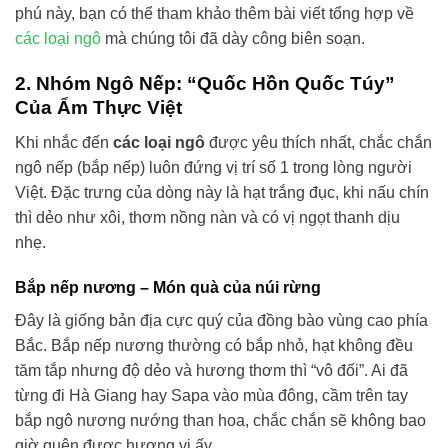
phú này, bạn có thể tham khảo thêm bài viết tổng hợp về
các loại ngô
mà chúng tôi đã dày công biên soạn.
2. Nhóm Ngô Nếp: “Quốc Hồn Quốc Túy”
Của Ẩm Thực Việt
Khi nhắc đến
các loại ngô
được yêu thích nhất, chắc chắn
ngô nếp (bắp nếp) luôn đứng vị trí số 1 trong lòng người
Việt. Đặc trưng của dòng này là hạt trắng đục, khi nấu chín
thì dẻo như xôi, thơm nồng nàn và có vị ngọt thanh dịu
nhẹ.
Bắp nếp nương – Món quà của núi rừng
Đây là giống bản địa cực quý của đồng bào vùng cao phía
Bắc. Bắp nếp nương thường có bắp nhỏ, hạt không đều
tăm tắp nhưng độ dẻo và hương thơm thì “vô đối”. Ai đã
từng đi Hà Giang hay Sapa vào mùa đông, cầm trên tay
bắp ngô nương nướng than hoa, chắc chắn sẽ không bao
giờ quên được hương vị ấy.