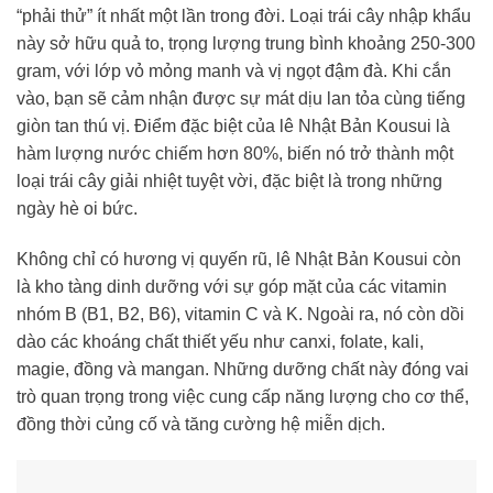
“phải thử” ít nhất một lần trong đời. Loại trái cây nhập khẩu
này sở hữu quả to, trọng lượng trung bình khoảng 250-300
gram, với lớp vỏ mỏng manh và vị ngọt đậm đà. Khi cắn
vào, bạn sẽ cảm nhận được sự mát dịu lan tỏa cùng tiếng
giòn tan thú vị. Điểm đặc biệt của lê Nhật Bản Kousui là
hàm lượng nước chiếm hơn 80%, biến nó trở thành một
loại trái cây giải nhiệt tuyệt vời, đặc biệt là trong những
ngày hè oi bức.
Không chỉ có hương vị quyến rũ, lê Nhật Bản Kousui còn
là kho tàng dinh dưỡng với sự góp mặt của các vitamin
nhóm B (B1, B2, B6), vitamin C và K. Ngoài ra, nó còn dồi
dào các khoáng chất thiết yếu như canxi, folate, kali,
magie, đồng và mangan. Những dưỡng chất này đóng vai
trò quan trọng trong việc cung cấp năng lượng cho cơ thể,
đồng thời củng cố và tăng cường hệ miễn dịch.