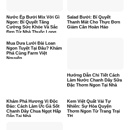
Nước Ép Bưởi Mix Với Gì
Salad Bưởi: Bí Quyết
Ngon: Bí Quyết Tăng
Thanh Mát Cho Thực Đơn
Cường Sức Khỏe Và Sắc
Giảm Cân Hoàn Hảo
Đẹp Từ Nhà Thuốc Long
Châu
Mua Dưa Lưới Đài Loan
Ngon Tuyệt Tại Đâu? Khám
Phá Cùng Farm Việt
Nguyên
Hướng Dẫn Chi Tiết Cách
Làm Nước Chanh Dây Sữa
Đặc Thơm Ngon Tại Nhà
Khám Phá Hương Vị Độc
Kem Việt Quất Vải Tự
Đáo: Cách Làm Ức Gà Sốt
Nhiên: Sự Hòa Quyện
Chanh Dây Chua Ngọt Hấp
Thơm Ngon Từ Trang Trại
Dẫn Tại Nhà
TH