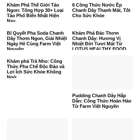
Khám Phá Thế Giới Táo
6 Công Thức Nước Ép
Ngon: Tổng Hợp 30+ Loại
Chanh Dây Thanh Mát, Tốt
Táo Phổ Biến Nhất Hiện
Cho Sức Khỏe
Nay
Bí Quyết Pha Soda Chanh
Khám Phá Đác Thơm
Dây Thơm Ngon, Giải Nhiệt
Chanh Dây: Hương Vị
Ngày Hè Cùng Farm Việt
Nhiệt Đới Tươi Mát Từ
Nguyên
LOTUS HEALTHY FOOD
Khám phá Trà Nho: Công
Thức Pha Chế Độc Đáo và
Lợi Ích Sức Khỏe Không
Ngờ
Pudding Chanh Dây Hấp
Dẫn: Công Thức Hoàn Hảo
Từ Farm Việt Nguyên