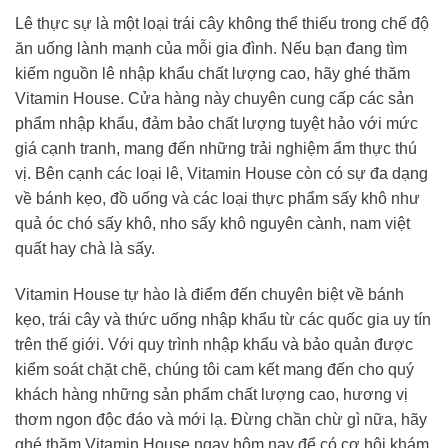
Lê thực sự là một loại trái cây không thể thiếu trong chế độ
ăn uống lành mạnh của mỗi gia đình. Nếu bạn đang tìm
kiếm nguồn lê nhập khẩu chất lượng cao, hãy ghé thăm
Vitamin House. Cửa hàng này chuyên cung cấp các sản
phẩm nhập khẩu, đảm bảo chất lượng tuyệt hảo với mức
giá cạnh tranh, mang đến những trải nghiệm ẩm thực thú
vị. Bên cạnh các loại lê, Vitamin House còn có sự đa dạng
về bánh kẹo, đồ uống và các loại thực phẩm sấy khô như
quả óc chó sấy khô, nho sấy khô nguyên cành, nam việt
quất hay chà là sấy.
Vitamin House tự hào là điểm đến chuyên biệt về bánh
kẹo, trái cây và thức uống nhập khẩu từ các quốc gia uy tín
trên thế giới. Với quy trình nhập khẩu và bảo quản được
kiểm soát chặt chẽ, chúng tôi cam kết mang đến cho quý
khách hàng những sản phẩm chất lượng cao, hương vị
thơm ngon độc đáo và mới lạ. Đừng chần chừ gì nữa, hãy
ghé thăm Vitamin House ngay hôm nay để có cơ hội khám