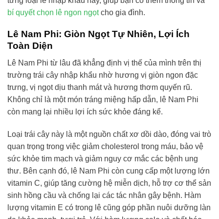
từng loại lê nhập khẩu này, giúp bạn có thêm thông tin và
bí quyết chọn lê ngon ngọt
cho gia đình.
Lê Nam Phi: Giòn Ngọt Tự Nhiên, Lợi Ích
Toàn Diện
Lê Nam Phi từ lâu đã khẳng định vị thế của mình trên thị
trường trái cây nhập khẩu nhờ hương vị giòn ngon đặc
trưng, vị ngọt dịu thanh mát và hương thơm quyến rũ.
Không chỉ là một món tráng miệng hấp dẫn, lê Nam Phi
còn mang lại nhiều lợi ích sức khỏe đáng kể.
Loại trái cây này là một nguồn chất xơ dồi dào, đóng vai trò
quan trọng trong việc giảm cholesterol trong máu, bảo vệ
sức khỏe tim mạch và giảm nguy cơ mắc các bệnh ung
thư. Bên cạnh đó, lê Nam Phi còn cung cấp một lượng lớn
vitamin C, giúp tăng cường hệ miễn dịch, hỗ trợ cơ thể sản
sinh hồng cầu và chống lại các tác nhân gây bệnh. Hàm
lượng vitamin E có trong lê cũng góp phần nuôi dưỡng làn