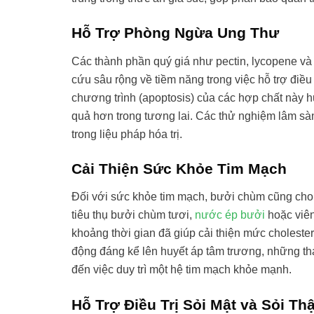
Hỗ Trợ Phòng Ngừa Ung Thư
Các thành phần quý giá như pectin, lycopene v
cứu sâu rộng về tiềm năng trong việc hỗ trợ điều
chương trình (apoptosis) của các hợp chất này 
quả hơn trong tương lai. Các thử nghiệm lâm sà
trong liệu pháp hóa trị.
Cải Thiện Sức Khỏe Tim Mạch
Đối với sức khỏe tim mạch, bưởi chùm cũng cho 
tiêu thụ bưởi chùm tươi,
nước ép bưởi
hoặc viên
khoảng thời gian đã giúp cải thiện mức cholester
động đáng kể lên huyết áp tâm trương, những t
đến việc duy trì một hệ tim mạch khỏe mạnh.
Hỗ Trợ Điều Trị Sỏi Mật và Sỏi Th