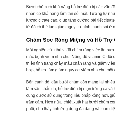
Bưởi chùm có khả năng hỗ trợ điều trị các vấn đ
nhận có khả năng làm tan sỏi mật. Tương tự như
lượng citrate cao, giúp tăng cường bài tiết citrate
từ đó có thể làm giảm nguy cơ hình thành sỏi ở n
Chăm Sóc Răng Miệng và Hỗ Trợ
Một nghiên cứu thú vị đã chỉ ra rằng việc ăn bư
mắc bệnh viêm nha chu. Nồng độ vitamin C dồi d
thiện tình trạng chảy máu chân răng và giảm vi
hợp, hỗ trợ làm giảm nguy cơ viêm nha chu một 
Bên cạnh đó, dầu bưởi chùm còn mang lại nhiều l
làm săn chắc da, hỗ trợ điều trị mụn trứng cá v
cũng được sử dụng trong liệu pháp xông hơi, giú
trầm cảm. Hơn nữa, chiết xuất hạt bưởi chùm còn
phổi, cho thấy tính ứng dụng đa dạng và toàn diện