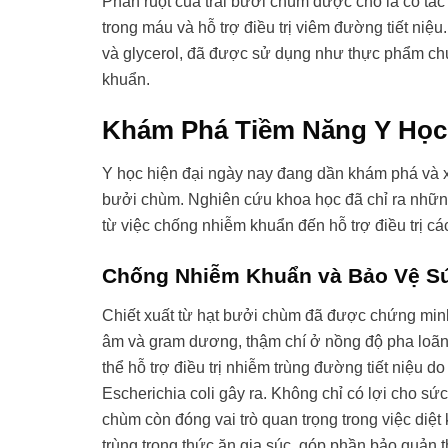
Phần ruột của trái bưởi chùm được cho là có tác
trong máu và hỗ trợ điều trị viêm đường tiết niệ
và glycerol, đã được sử dụng như thực phẩm chức
khuẩn.
Khám Phá Tiềm Năng Y Học
Y học hiện đại ngày nay đang dần khám phá và x
bưởi chùm. Nghiên cứu khoa học đã chỉ ra những 
từ việc chống nhiễm khuẩn đến hỗ trợ điều trị cá
Chống Nhiễm Khuẩn và Bảo Vệ S
Chiết xuất từ hạt bưởi chùm đã được chứng minh 
âm và gram dương, thậm chí ở nồng độ pha loãng
thể hỗ trợ điều trị nhiễm trùng đường tiết niệu 
Escherichia coli gây ra. Không chỉ có lợi cho sứ
chùm còn đóng vai trò quan trọng trong việc diệt
trùng trong thức ăn gia súc, góp phần bảo quản 