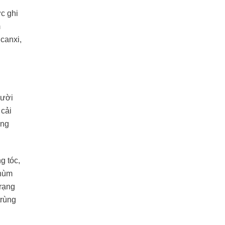
c ghi
m
 canxi,
gười
 cải
ổng
g tóc,
chùm
trạng
trùng