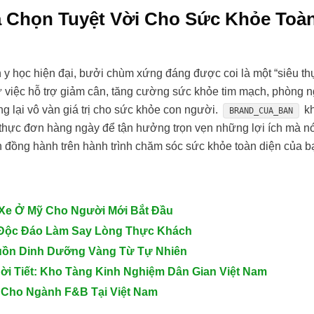
 Chọn Tuyệt Vời Cho Sức Khỏe Toà
n y học hiện đại, bưởi chùm xứng đáng được coi là một “siêu th
ừ việc hỗ trợ giảm cân, tăng cường sức khỏe tim mạch, phòng 
 lại vô vàn giá trị cho sức khỏe con người.
k
BRAND_CUA_BAN
ào thực đơn hàng ngày để tận hưởng trọn vẹn những lợi ích mà n
 đồng hành trên hành trình chăm sóc sức khỏe toàn diện của b
Xe Ở Mỹ Cho Người Mới Bắt Đầu
 Độc Đáo Làm Say Lòng Thực Khách
Nguồn Dinh Dưỡng Vàng Từ Tự Nhiên
i Tiết: Kho Tàng Kinh Nghiệm Dân Gian Việt Nam
n Cho Ngành F&B Tại Việt Nam