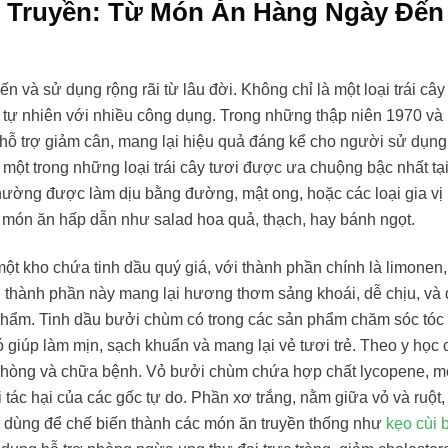
 Truyền: Từ Món Ăn Hàng Ngày Đến
n và sử dụng rộng rãi từ lâu đời. Không chỉ là một loại trái câ
ự nhiên với nhiều công dụng. Trong những thập niên 1970 và
 hỗ trợ giảm cân, mang lại hiệu quả đáng kể cho người sử dụng
 một trong những loại trái cây tươi được ưa chuộng bậc nhất tạ
thường được làm dịu bằng đường, mật ong, hoặc các loại gia vị
 món ăn hấp dẫn như salad hoa quả, thạch, hay bánh ngọt.
ột kho chứa tinh dầu quý giá, với thành phần chính là limonen,
g thành phần này mang lại hương thơm sảng khoái, dễ chịu, và
phẩm. Tinh dầu bưởi chùm có trong các sản phẩm chăm sóc tóc
ó giúp làm mịn, sạch khuẩn và mang lại vẻ tươi trẻ. Theo y học 
phòng và chữa bệnh. Vỏ bưởi chùm chứa hợp chất lycopene, mộ
ác hại của các gốc tự do. Phần xơ trắng, nằm giữa vỏ và ruột, l
 dùng để chế biến thành các món ăn truyền thống như
kẹo cùi 