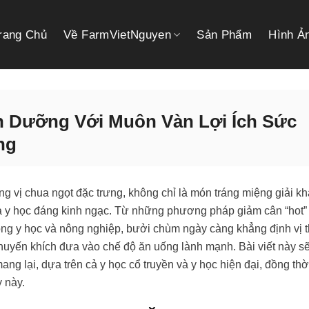
rang Chủ
Về FarmVietNguyen
Sản Phẩm
Hình Ả
 Dưỡng Với Muôn Vàn Lợi Ích Sức
ng
ơng vị chua ngọt đặc trưng, không chỉ là món tráng miệng giải kh
à y học đáng kinh ngạc. Từ những phương pháp giảm cân “hot”
ong y học và nông nghiệp, bưởi chùm ngày càng khẳng định vị t
huyến khích đưa vào chế độ ăn uống lành mạnh. Bài viết này sẽ
g lại, dựa trên cả y học cổ truyền và y học hiện đại, đồng thờ
 này.