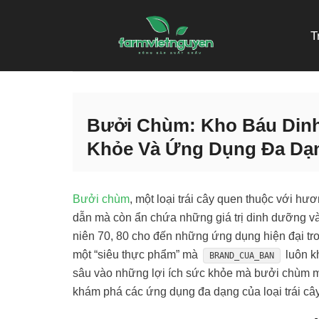
Skip
to
T
content
Bưởi Chùm: Kho Báu Dinh
Khỏe Và Ứng Dụng Đa Dạ
Bưởi chùm
, một loại trái cây quen thuộc với hư
dẫn mà còn ẩn chứa những giá trị dinh dưỡng v
niên 70, 80 cho đến những ứng dụng hiện đại tr
một “siêu thực phẩm” mà
luôn k
BRAND_CUA_BAN
sâu vào những lợi ích sức khỏe mà bưởi chùm man
khám phá các ứng dụng đa dạng của loại trái cây