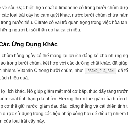
ề về sỏi. Đặc biệt, hợp chất d-limonene có trong bưởi chùm đượ
 các loại trái cây họ cam quýt khác, nước bưởi chùm chứa hà
 trong nước tiểu. Citrate có vai trò quan trọng trong việc hòa tan
hững người bị sỏi thận do hạ calci niệu.
 Các Ứng Dụng Khác
ởi chùm hàng ngày có thể mang lại lợi ích đáng kể cho những n
ào trong bưởi chùm, kết hợp với các dưỡng chất khác, đã giúp
êm nhiễm. Vitamin C trong bưởi chùm, như
đã t
BRAND_CUA_BAN
cách hiệu quả.
ợi ích khác. Nó giúp giảm mệt mỏi cơ bắp, thúc đẩy tăng trưởn
à kiểm soát tình trạng da nhờn. Hương thơm thư giãn của bưởi 
p cơ thể giữ nước, giảm đau đầu, căng thẳng và cải thiện tình 
 được sử dụng trong các liệu pháp xông hơi để điều trị nhiễm 
 của loại trái cây này.