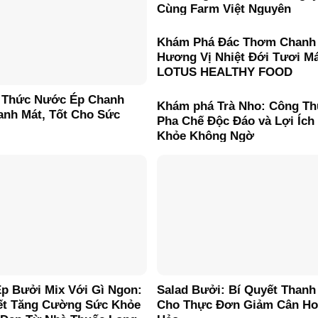
Cùng Farm Việt Nguyên
Khám Phá Đác Thơm Chanh
Hương Vị Nhiệt Đới Tươi M
LOTUS HEALTHY FOOD
 Thức Nước Ép Chanh
Khám phá Trà Nho: Công T
anh Mát, Tốt Cho Sức
Pha Chế Độc Đáo và Lợi Ích
Khỏe Không Ngờ
p Bưởi Mix Với Gì Ngon:
Salad Bưởi: Bí Quyết Thanh
ết Tăng Cường Sức Khỏe
Cho Thực Đơn Giảm Cân H