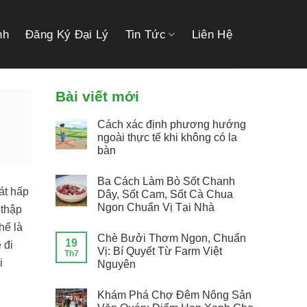
link gacor
link gacor
situs toto
pmtoto
pmtoto
toto slot
pmtoto
pmtoto
toto
nh
Đăng Ký Đại Lý
Tin Tức
Liên Hệ
Bài viết mới
Cách xác định phương hướng
ngoài thực tế khi không có la
bàn
Ba Cách Làm Bò Sốt Chanh
át hấp
Dây, Sốt Cam, Sốt Cà Chua
Ngon Chuẩn Vị Tại Nhà
 thập
hế là
Chè Bưởi Thơm Ngon, Chuẩn
19
 đi
Vị: Bí Quyết Từ Farm Việt
Th7
i
Nguyên
Khám Phá Chợ Đêm Nông Sản