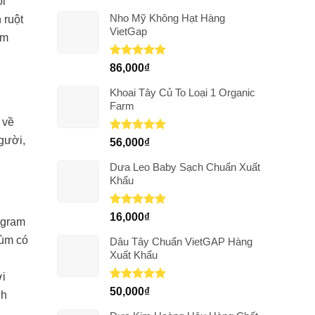
ol
Nho Mỹ Không Hạt Hàng
 ruột
VietGap
ễm
Được xếp
86,000
₫
hạng
5.00
5 sao
Khoai Tây Củ To Loại 1 Organic
Farm
 về
gười,
Được xếp
56,000
₫
hạng
5.00
5 sao
Dưa Leo Baby Sạch Chuẩn Xuất
Khẩu
Được xếp
16,000
₫
 gram
hạng
5.00
5 sao
hùm có
Dâu Tây Chuẩn VietGAP Hàng
Xuất Khẩu
ởi
Được xếp
50,000
₫
nh
hạng
5.00
5 sao