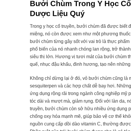
Bưởi Chùm Trong Y Học Cổ
Dược Liệu Quý
Trong y học cổ truyền, bưởi chùm đã được biết đế
miệng, nó còn được xem như một phương thuốc t
bưởi chùm từng gây sốt với vai trò là thực phẩm
phổ biến của nó nhanh chóng lan rộng, trở thành
siêu thị lớn. Hương vị tươi mát của bưởi chùm 
quế, nhục đậu khấu, đinh hương, tạo nên những
Không chỉ dừng lại ở đó, vỏ bưởi chùm cũng là m
sesquiterpen và các hợp chất dễ bay hơi. Nhữn
ứng dụng rộng rãi trong ngành công nghiệp mỹ 
tóc dài và mượt mà, giảm rụng. Đối với làn da, n
truyền, bưởi chùm còn sở hữu nhiều ứng dụng 
chống oxy hóa mạnh mẽ, giúp bảo vệ cơ thể khỏi t
nguồn cung cấp dồi dào vitamin C, thường được