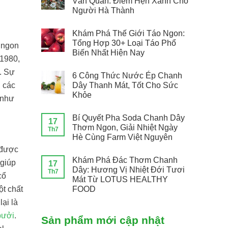
Văn Quán: Điểm Hẹn Xanh Cho
Người Hà Thành
Khám Phá Thế Giới Táo Ngon:
Tổng Hợp 30+ Loại Táo Phổ
y ngon
Biến Nhất Hiện Nay
 1980,
. Sự
6 Công Thức Nước Ép Chanh
Dây Thanh Mát, Tốt Cho Sức
i các
Khỏe
 như
Bí Quyết Pha Soda Chanh Dây
17
Thơm Ngon, Giải Nhiệt Ngày
Th7
Hè Cùng Farm Việt Nguyên
 được
Khám Phá Đác Thơm Chanh
 giúp
17
Dây: Hương Vị Nhiệt Đới Tươi
Th7
cổ
Mát Từ LOTUS HEALTHY
t chất
FOOD
ại là
bưởi
.
Sản phẩm mới cập nhật