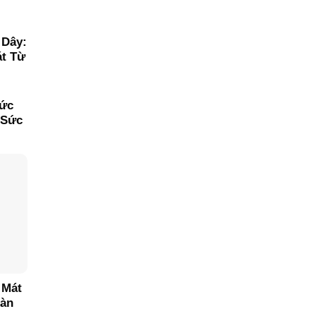
 Dây:
át Từ
hức
 Sức
 Mát
oàn