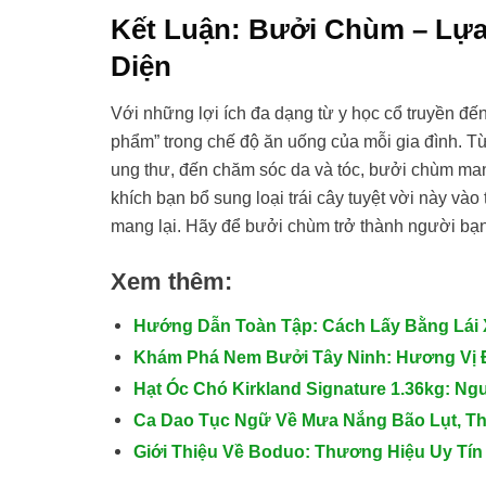
Kết Luận: Bưởi Chùm – Lựa
Diện
Với những lợi ích đa dạng từ y học cổ truyền đế
phẩm” trong chế độ ăn uống của mỗi gia đình. T
ung thư, đến chăm sóc da và tóc, bưởi chùm mang
khích bạn bổ sung loại trái cây tuyệt vời này v
mang lại. Hãy để bưởi chùm trở thành người bạn
Xem thêm:
Hướng Dẫn Toàn Tập: Cách Lấy Bằng Lái 
Khám Phá Nem Bưởi Tây Ninh: Hương Vị
Hạt Óc Chó Kirkland Signature 1.36kg: 
Ca Dao Tục Ngữ Về Mưa Nắng Bão Lụt, Thờ
Giới Thiệu Về Boduo: Thương Hiệu Uy Tí