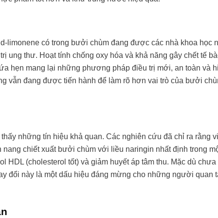
à d-limonene có trong bưởi chùm đang được các nhà khoa học 
 trị ung thư. Hoạt tính chống oxy hóa và khả năng gây chết tế b
hứa hẹn mang lại những phương pháp điều trị mới, an toàn và h
ng vẫn đang được tiến hành để làm rõ hơn vai trò của bưởi ch
thấy những tín hiệu khả quan. Các nghiên cứu đã chỉ ra rằng v
 nang chiết xuất bưởi chùm với liều naringin nhất định trong m
ol HDL (cholesterol tốt) và giảm huyết áp tâm thu. Mặc dù chưa 
hay đổi này là một dấu hiệu đáng mừng cho những người quan 
ận