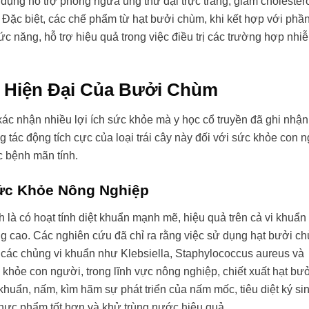
 dụng hỗ trợ phòng ngừa ung thư đại trực tràng, giảm cholester
u. Đặc biệt, các chế phẩm từ hạt bưởi chùm, khi kết hợp với phần
 năng, hỗ trợ hiệu quả trong việc điều trị các trường hợp nhi
 Hiện Đại Của Bưởi Chùm
ác nhận nhiều lợi ích sức khỏe mà y học cổ truyền đã ghi nhận
tác động tích cực của loại trái cây này đối với sức khỏe con n
c bệnh mãn tính.
ức Khỏe Nông Nghiệp
là có hoạt tính diệt khuẩn mạnh mẽ, hiệu quả trên cả vi khuẩn
 cao. Các nghiên cứu đã chỉ ra rằng việc sử dụng hạt bưởi c
do các chủng vi khuẩn như Klebsiella, Staphylococcus aureus và
c khỏe con người, trong lĩnh vực nông nghiệp, chiết xuất hạt bư
 khuẩn, nấm, kìm hãm sự phát triển của nấm mốc, tiêu diệt ký si
thực phẩm tốt hơn và khử trùng nước hiệu quả.