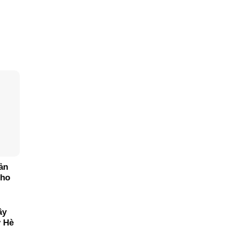
ản
Cho
ây
y Hè