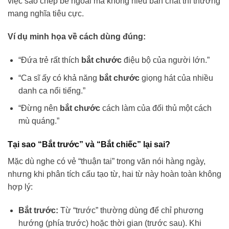
việc sao chép bề ngoài mà không hiểu bản chất thì thường
mang nghĩa tiêu cực.
Ví dụ minh họa về cách dùng đúng:
“Đứa trẻ rất thích
bắt chước
điệu bộ của người lớn.”
“Ca sĩ ấy có khả năng
bắt chước
giọng hát của nhiều
danh ca nổi tiếng.”
“Đừng nên
bắt chước
cách làm của đối thủ một cách
mù quáng.”
Tại sao “Bắt trước” và “Bắt chiếc” lại sai?
Mặc dù nghe có vẻ “thuận tai” trong văn nói hàng ngày,
nhưng khi phân tích cấu tạo từ, hai từ này hoàn toàn không
hợp lý:
Bắt trước:
Từ “trước” thường dùng để chỉ phương
hướng (phía trước) hoặc thời gian (trước sau). Khi