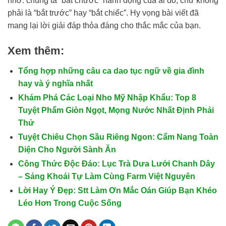
nhớ: chúng ta “bắt chước” hành động của ai đó, chứ không
phải là “bắt trước” hay “bắt chiếc”. Hy vọng bài viết đã
mang lại lời giải đáp thỏa đáng cho thắc mắc của bạn.
Xem thêm:
Tổng hợp những câu ca dao tục ngữ về gia đình
hay và ý nghĩa nhất
Khám Phá Các Loại Nho Mỹ Nhập Khẩu: Top 8
Tuyệt Phẩm Giòn Ngọt, Mọng Nước Nhất Định Phải
Thử
Tuyệt Chiêu Chọn Sầu Riêng Ngon: Cẩm Nang Toàn
Diện Cho Người Sành Ăn
Công Thức Độc Đáo: Lục Trà Dưa Lưới Chanh Dây
– Sảng Khoái Tự Làm Cùng Farm Việt Nguyên
Lời Hay Ý Đẹp: Stt Làm Ơn Mắc Oán Giúp Bạn Khéo
Léo Hơn Trong Cuộc Sống