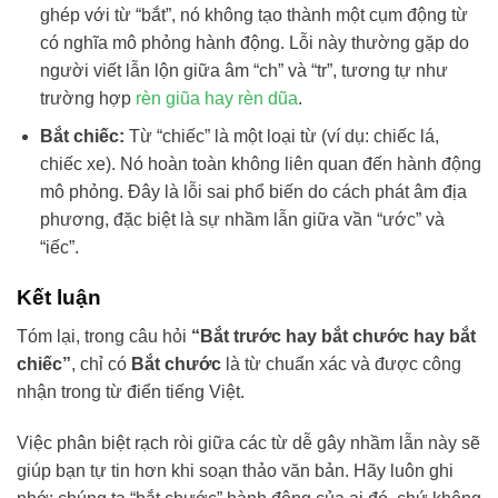
ghép với từ “bắt”, nó không tạo thành một cụm động từ
có nghĩa mô phỏng hành động. Lỗi này thường gặp do
người viết lẫn lộn giữa âm “ch” và “tr”, tương tự như
trường hợp
rèn giũa hay rèn dũa
.
Bắt chiếc:
Từ “chiếc” là một loại từ (ví dụ: chiếc lá,
chiếc xe). Nó hoàn toàn không liên quan đến hành động
mô phỏng. Đây là lỗi sai phổ biến do cách phát âm địa
phương, đặc biệt là sự nhầm lẫn giữa vần “ước” và
“iếc”.
Kết luận
Tóm lại, trong câu hỏi
“Bắt trước hay bắt chước hay bắt
chiếc”
, chỉ có
Bắt chước
là từ chuẩn xác và được công
nhận trong từ điển tiếng Việt.
Việc phân biệt rạch ròi giữa các từ dễ gây nhầm lẫn này sẽ
giúp bạn tự tin hơn khi soạn thảo văn bản. Hãy luôn ghi