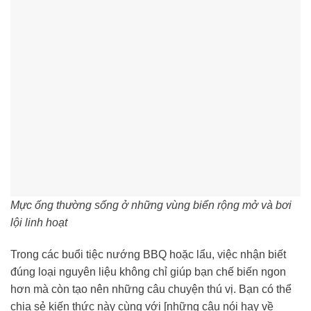
Mực ống thường sống ở những vùng biển rộng mở và bơi
lội linh hoạt
Trong các buổi tiệc nướng BBQ hoặc lẩu, việc nhận biết
đúng loại nguyên liệu không chỉ giúp bạn chế biến ngon
hơn mà còn tạo nên những câu chuyện thú vị. Bạn có thể
chia sẻ kiến thức này cùng với [những câu nói hay về