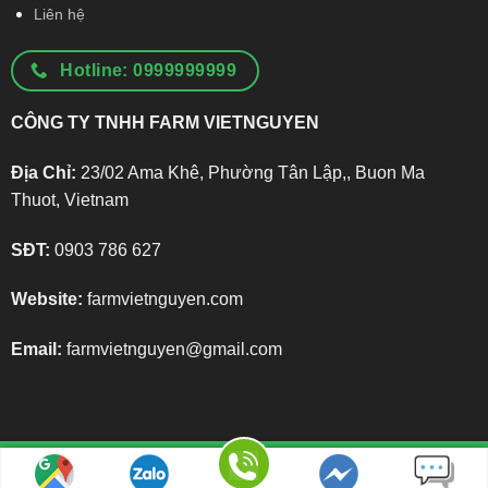
Liên hệ
Hotline: 0999999999
CÔNG TY TNHH FARM VIETNGUYEN
Địa Chỉ:
23/02 Ama Khê, Phường Tân Lập,, Buon Ma
Thuot, Vietnam
SĐT:
0903 786 627
Website:
farmvietnguyen.com
Email:
farmvietnguyen@gmail.com
Holtine tư vấn: 0123.456.890