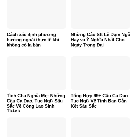
Cách xác định phương
Những Câu Stt Lễ Dạm Ngõ
hướng ngoài thực tế khi
Hay và Ý Nghĩa Nhất Cho
không có la bàn
Ngày Trọng Đại
Tình Cha Nghĩa Mẹ: Những
Tổng Hợp 99+ Câu Ca Dao
Câu Ca Dao, Tục Ngữ Sâu
Tục Ngữ Về Tình Bạn Gắn
Sắc Về Công Lao Sinh
Kết Sâu Sắc
Thành