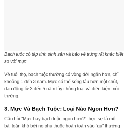
Bạch tuộc có tập tính sinh sản và bảo vệ trứng rất khác biệt
so với mực
Về tuổi thọ, bạch tuộc thường có vòng đời ngắn hơn, chỉ
khoảng 1 đến 3 năm. Mực có thể sống lâu hơn một chút,
dao động từ 3 đến 5 năm tùy chủng loại và điều kiện môi
trường.
3. Mực Và Bạch Tuộc: Loại Nào Ngon Hơn?
Câu hỏi “Mực hay bạch tuộc ngon hơn?” thực sự là một
bài toán khó bởi nó phụ thuộc hoàn toàn vào “gu” thưởng