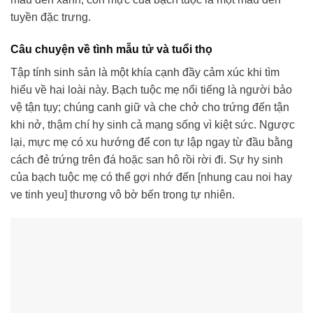
tuyền đặc trưng.
Câu chuyện về tình mẫu tử và tuổi thọ
Tập tính sinh sản là một khía cạnh đầy cảm xúc khi tìm
hiểu về hai loài này. Bạch tuộc mẹ nổi tiếng là người bảo
vệ tận tụy; chúng canh giữ và che chở cho trứng đến tận
khi nở, thậm chí hy sinh cả mạng sống vì kiệt sức. Ngược
lại, mực mẹ có xu hướng để con tự lập ngay từ đầu bằng
cách đẻ trứng trên đá hoặc san hô rồi rời đi. Sự hy sinh
của bạch tuộc mẹ có thể gợi nhớ đến [nhung cau noi hay
ve tinh yeu] thương vô bờ bến trong tự nhiên.