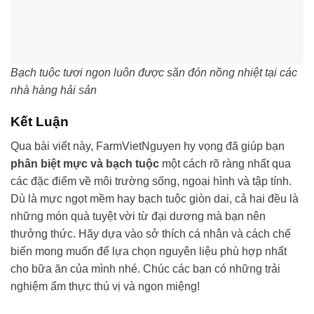
Bạch tuộc tươi ngon luôn được săn đón nồng nhiệt tại các
nhà hàng hải sản
Kết Luận
Qua bài viết này, FarmVietNguyen hy vọng đã giúp bạn
phân biệt mực và bạch tuộc
một cách rõ ràng nhất qua
các đặc điểm về môi trường sống, ngoại hình và tập tính.
Dù là mực ngọt mềm hay bạch tuộc giòn dai, cả hai đều là
những món quà tuyệt vời từ đại dương mà bạn nên
thưởng thức. Hãy dựa vào sở thích cá nhân và cách chế
biến mong muốn để lựa chọn nguyên liệu phù hợp nhất
cho bữa ăn của mình nhé. Chúc các bạn có những trải
nghiệm ẩm thực thú vị và ngon miệng!