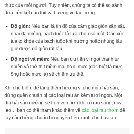
thức của mỗi người. Tuy nhiên, chúng ta có thể so sánh
dựa trên kết cấu thịt và hương vị đặc trưng:
Độ giòn:
Nếu bạn là tín đồ của cảm giác giòn sần sật,
nhai đã miệng, bạch tuộc là lựa chọn số một. Các xúc
tua to khỏe của bạch tuộc khi nướng hoặc nhúng lẩu
giữ được độ giòn rất lâu.
Độ ngọt và mềm:
Nếu bạn ưu tiên vị ngọt thanh tự
nhiên và thớ thịt mềm mại hơn, mực (đặc biệt là mực
ống hoặc mực lá) sẽ chiếm ưu thế.
Khi chế biến, để tăng thêm hương vị cho món hải sản,
đừng quên chuẩn bị các loại rau ăn kèm tươi ngon. Một
đĩa hải sản nướng sẽ trọn vẹn hơn khi có rau sống, dưa
leo… bạn có thể tham khảo thêm về
các loại rau thơm
để
lấy cảm hứng chuẩn bị nguyên liệu xanh cho bữa ăn.