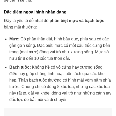
để tránh kẻ thù.
Đặc điểm ngoại hình nhận dạng
Đây là yếu tố dễ nhất để
phân biệt mực và bạch tuộc
bằng mắt thường:
Mực:
Có phần thân dài, hình bầu dục, phía sau có các
gân gợn sóng. Đặc biệt, mực có một cấu trúc cứng bên
trong (mai mực) đóng vai trò như xương sống. Mực sở
hữu từ 8 đến 10 xúc tua thon dài.
Bạch tuộc:
Không hề có vỏ cứng hay xương sống,
điều này giúp chúng linh hoạt luồn lách qua các khe
hẹp. Thân bạch tuộc thường có hình mái vòm nằm phía
trước. Chúng chỉ có đúng 8 xúc tua, nhưng các xúc tua
này rất to, dài và khỏe, đóng vai trò như những cánh tay
đắc lực để bắt mồi và di chuyển.