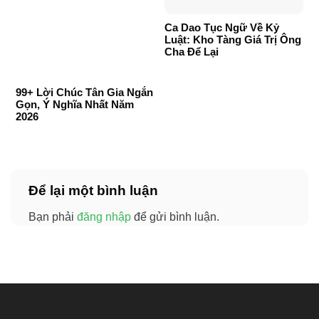
Ca Dao Tục Ngữ Về Kỷ
Luật: Kho Tàng Giá Trị Ông
Cha Để Lại
99+ Lời Chúc Tân Gia Ngắn
Gọn, Ý Nghĩa Nhất Năm
2026
Để lại một bình luận
Bạn phải
đăng nhập
để gửi bình luận.