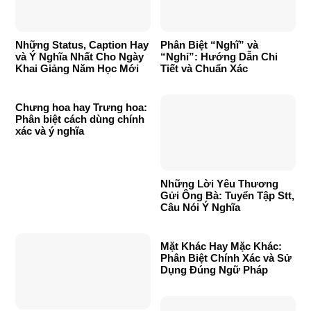
Những Status, Caption Hay
Phân Biệt “Nghĩ” và
và Ý Nghĩa Nhất Cho Ngày
“Nghỉ”: Hướng Dẫn Chi
Khai Giảng Năm Học Mới
Tiết và Chuẩn Xác
Chưng hoa hay Trưng hoa:
Phân biệt cách dùng chính
xác và ý nghĩa
Những Lời Yêu Thương
Gửi Ông Bà: Tuyển Tập Stt,
Câu Nói Ý Nghĩa
Mặt Khác Hay Mặc Khác:
Phân Biệt Chính Xác và Sử
Dụng Đúng Ngữ Pháp