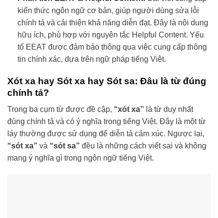
kiến thức ngôn ngữ cơ bản, giúp người dùng sửa lỗi
chính tả và cải thiện khả năng diễn đạt. Đây là nội dung
hữu ích, phù hợp với nguyên tắc Helpful Content. Yếu
tố EEAT được đảm bảo thông qua việc cung cấp thông
tin chính xác, dựa trên ngữ pháp tiếng Việt.
Xót xa hay Sót xa hay Sót sa: Đâu là từ đúng
chính tả?
Trong ba cụm từ được đề cập,
“xót xa”
là từ duy nhất
đúng chính tả và có ý nghĩa trong tiếng Việt. Đây là một từ
láy thường được sử dụng để diễn tả cảm xúc. Ngược lại,
“sót xa”
và
“sót sa”
đều là những cách viết sai và không
mang ý nghĩa gì trong ngôn ngữ tiếng Việt.