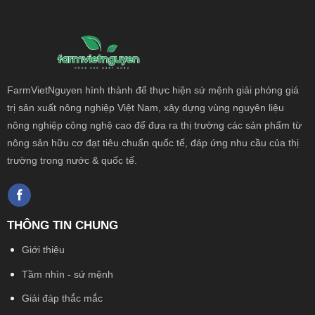
FarmVietNguyen hình thành để thực hiện sứ mệnh giải phóng giá
trị sản xuất nông
nghiệp Việt Nam, xây dựng vùng nguyên liệu
nông nghiệp công nghệ cao để đưa ra thị trường các sản phẩm từ
nông sản hữu cơ đạt tiêu chuẩn quốc tế, đáp ứng nhu cầu của thị
trường trong nước & quốc tế.
THÔNG TIN CHUNG
Giới thiệu
Tầm nhìn - sứ mệnh
Giải đáp thắc mắc