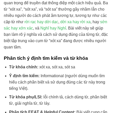
quan trọng để truyền đạt thông điệp một cách hiệu quả. Ba
từ “xót xa”, “sót xa”, và “sót sa” thường gây nhầm lẫn cho
nhiều người do cách phát âm tương tự, tương tự như các
cặp từ như
rời rạc hay dời dạc
,
dời xa hay rời xa
, hay
sớn
sác hay xớn xác
, và
Nghĩ hay Nghỉ
. Bài viết này sẽ giúp
bạn làm rõ ý nghĩa và cách sử dụng đúng của từng từ, đặc
biệt tập trung vào cụm từ “xót xa” đang được nhiều người
quan tâm.
Phân tích ý định tìm kiếm và từ khóa
Từ khóa chính:
xót xa, sót xa, sót sa
Ý định tìm kiếm:
Informational (người dùng muốn tìm
hiểu cách phân biệt và sử dụng đúng các từ này trong
tiếng Việt).
Từ khóa phụ/LSI:
lỗi chính tả, cách dùng từ, phân biệt
từ, giải nghĩa từ, từ láy.
Phân tích EEAT & Helpful Content:
Bài viết cung cấp