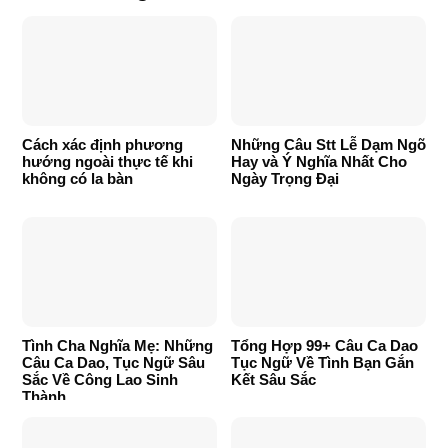
Cách xác định phương
Những Câu Stt Lễ Dạm Ngõ
hướng ngoài thực tế khi
Hay và Ý Nghĩa Nhất Cho
không có la bàn
Ngày Trọng Đại
Tình Cha Nghĩa Mẹ: Những
Tổng Hợp 99+ Câu Ca Dao
Câu Ca Dao, Tục Ngữ Sâu
Tục Ngữ Về Tình Bạn Gắn
Sắc Về Công Lao Sinh
Kết Sâu Sắc
Thành