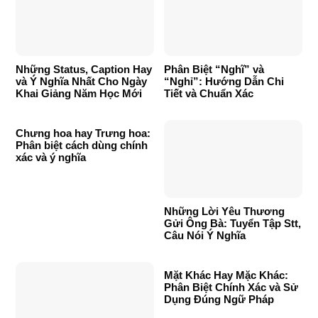
Những Status, Caption Hay
Phân Biệt “Nghĩ” và
và Ý Nghĩa Nhất Cho Ngày
“Nghỉ”: Hướng Dẫn Chi
Khai Giảng Năm Học Mới
Tiết và Chuẩn Xác
Chưng hoa hay Trưng hoa:
Phân biệt cách dùng chính
xác và ý nghĩa
Những Lời Yêu Thương
Gửi Ông Bà: Tuyển Tập Stt,
Câu Nói Ý Nghĩa
Mặt Khác Hay Mặc Khác:
Phân Biệt Chính Xác và Sử
Dụng Đúng Ngữ Pháp