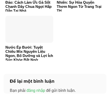
Đáo: Cách Làm Ức Gà Sốt
Nhiên: Sự Hòa Quyện
Chanh Dây Chua Ngọt Hấp
Thơm Ngon Từ Trang Trại
Dẫn Tại Nhà
TH
Nước Ép Bưởi: Tuyệt
Chiêu Mix Nguyên Liệu
Ngon, Bổ Dưỡng và Lợi Ích
Sức Khỏe Bất Ngờ
Để lại một bình luận
Bạn phải
đăng nhập
để gửi bình luận.