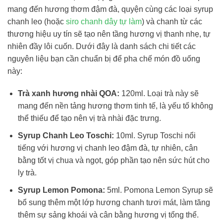
mang đến hương thơm đậm đà, quyện cùng các loại syrup
chanh leo (hoặc
siro chanh dây tự làm
) và chanh từ các
thương hiệu uy tín sẽ tạo nên tầng hương vị thanh nhẹ, tự
nhiên đầy lôi cuốn. Dưới đây là danh sách chi tiết các
nguyên liệu bạn cần chuẩn bị để pha chế món đồ uống
này:
Trà xanh hương nhài QOA:
120ml. Loại trà này sẽ
mang đến nền tảng hương thơm tinh tế, là yếu tố không
thể thiếu để tạo nên vị trà nhài đặc trưng.
Syrup Chanh Leo Toschi:
10ml. Syrup Toschi nổi
tiếng với hương vị chanh leo đậm đà, tự nhiên, cân
bằng tốt vị chua và ngọt, góp phần tạo nên sức hút cho
ly trà.
Syrup Lemon Pomona:
5ml. Pomona Lemon Syrup sẽ
bổ sung thêm một lớp hương chanh tươi mát, làm tăng
thêm sự sảng khoái và cân bằng hương vị tổng thể.