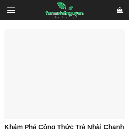
Skip
link gacor
link gacor
situs toto
pmtoto
pmtoto
toto slot
pmtoto
pmtoto
toto
to
content
Khám Phá Công Thức Trà Nhài Chanh