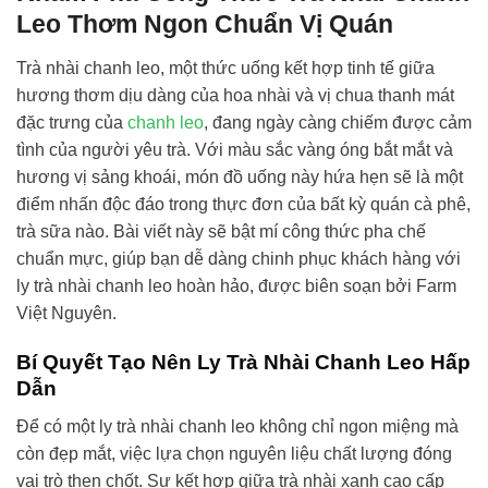
Leo Thơm Ngon Chuẩn Vị Quán
Trà nhài chanh leo, một thức uống kết hợp tinh tế giữa
hương thơm dịu dàng của hoa nhài và vị chua thanh mát
đặc trưng của
chanh leo
, đang ngày càng chiếm được cảm
tình của người yêu trà. Với màu sắc vàng óng bắt mắt và
hương vị sảng khoái, món đồ uống này hứa hẹn sẽ là một
điểm nhấn độc đáo trong thực đơn của bất kỳ quán cà phê,
trà sữa nào. Bài viết này sẽ bật mí công thức pha chế
chuẩn mực, giúp bạn dễ dàng chinh phục khách hàng với
ly trà nhài chanh leo hoàn hảo, được biên soạn bởi Farm
Việt Nguyên.
Bí Quyết Tạo Nên Ly Trà Nhài Chanh Leo Hấp
Dẫn
Để có một ly trà nhài chanh leo không chỉ ngon miệng mà
còn đẹp mắt, việc lựa chọn nguyên liệu chất lượng đóng
vai trò then chốt. Sự kết hợp giữa trà nhài xanh cao cấp