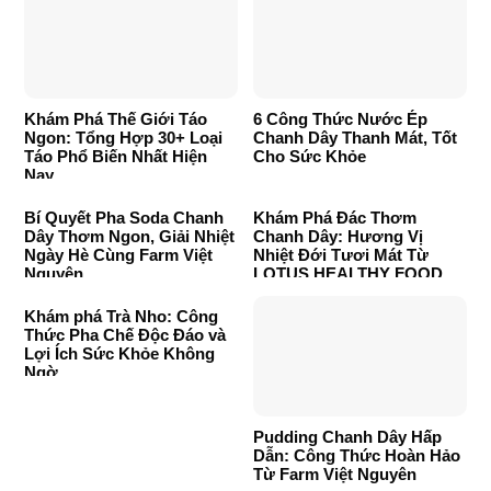
Khám Phá Thế Giới Táo
6 Công Thức Nước Ép
Ngon: Tổng Hợp 30+ Loại
Chanh Dây Thanh Mát, Tốt
Táo Phổ Biến Nhất Hiện
Cho Sức Khỏe
Nay
Bí Quyết Pha Soda Chanh
Khám Phá Đác Thơm
Dây Thơm Ngon, Giải Nhiệt
Chanh Dây: Hương Vị
Ngày Hè Cùng Farm Việt
Nhiệt Đới Tươi Mát Từ
Nguyên
LOTUS HEALTHY FOOD
Khám phá Trà Nho: Công
Thức Pha Chế Độc Đáo và
Lợi Ích Sức Khỏe Không
Ngờ
Pudding Chanh Dây Hấp
Dẫn: Công Thức Hoàn Hảo
Từ Farm Việt Nguyên