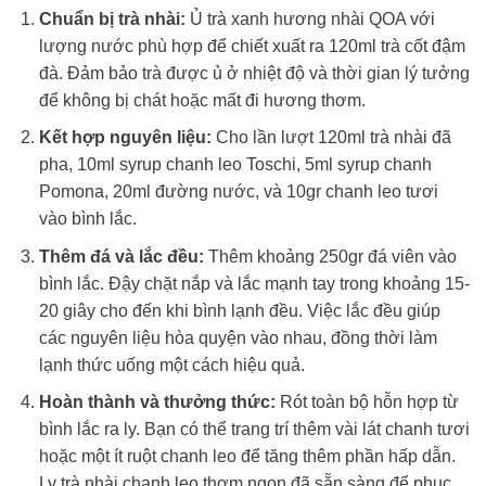
Chuẩn bị trà nhài:
Ủ trà xanh hương nhài QOA với
lượng nước phù hợp để chiết xuất ra 120ml trà cốt đậm
đà. Đảm bảo trà được ủ ở nhiệt độ và thời gian lý tưởng
để không bị chát hoặc mất đi hương thơm.
Kết hợp nguyên liệu:
Cho lần lượt 120ml trà nhài đã
pha, 10ml syrup chanh leo Toschi, 5ml syrup chanh
Pomona, 20ml đường nước, và 10gr chanh leo tươi
vào bình lắc.
Thêm đá và lắc đều:
Thêm khoảng 250gr đá viên vào
bình lắc. Đậy chặt nắp và lắc mạnh tay trong khoảng 15-
20 giây cho đến khi bình lạnh đều. Việc lắc đều giúp
các nguyên liệu hòa quyện vào nhau, đồng thời làm
lạnh thức uống một cách hiệu quả.
Hoàn thành và thưởng thức:
Rót toàn bộ hỗn hợp từ
bình lắc ra ly. Bạn có thể trang trí thêm vài lát chanh tươi
hoặc một ít ruột chanh leo để tăng thêm phần hấp dẫn.
Ly trà nhài chanh leo thơm ngon đã sẵn sàng để phục