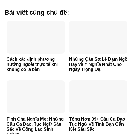
Bài viết cùng chủ đề:
Cách xác định phương
Những Câu Stt Lễ Dạm Ngõ
hướng ngoài thực tế khi
Hay và Ý Nghĩa Nhất Cho
không có la bàn
Ngày Trọng Đại
Tình Cha Nghĩa Mẹ: Những
Tổng Hợp 99+ Câu Ca Dao
Câu Ca Dao, Tục Ngữ Sâu
Tục Ngữ Về Tình Bạn Gắn
Sắc Về Công Lao Sinh
Kết Sâu Sắc