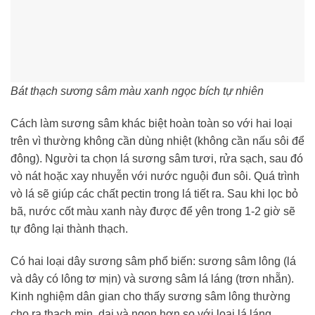
Bát thạch sương sâm màu xanh ngọc bích tự nhiên
Cách làm sương sâm khác biệt hoàn toàn so với hai loại
trên vì thường không cần dùng nhiệt (không cần nấu sôi để
đông). Người ta chọn lá sương sâm tươi, rửa sạch, sau đó
vò nát hoặc xay nhuyễn với nước nguội đun sôi. Quá trình
vò lá sẽ giúp các chất pectin trong lá tiết ra. Sau khi lọc bỏ
bã, nước cốt màu xanh này được để yên trong 1-2 giờ sẽ
tự đông lại thành thạch.
Có hai loại dây sương sâm phổ biến: sương sâm lông (lá
và dây có lông tơ mịn) và sương sâm lá láng (trơn nhẵn).
Kinh nghiệm dân gian cho thấy sương sâm lông thường
cho ra thạch mịn, dai và ngon hơn so với loại lá láng.