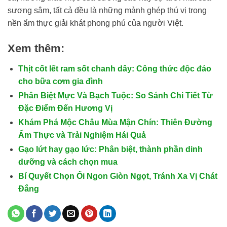
sương sâm, tất cả đều là những mảnh ghép thú vị trong
nền ẩm thực giải khát phong phú của người Việt.
Xem thêm:
Thịt cốt lết ram sốt chanh dây: Công thức độc đáo
cho bữa cơm gia đình
Phân Biệt Mực Và Bạch Tuộc: So Sánh Chi Tiết Từ
Đặc Điểm Đến Hương Vị
Khám Phá Mộc Châu Mùa Mận Chín: Thiên Đường
Ẩm Thực và Trải Nghiệm Hái Quả
Gạo lứt hay gạo lức: Phân biệt, thành phần dinh
dưỡng và cách chọn mua
Bí Quyết Chọn Ổi Ngon Giòn Ngọt, Tránh Xa Vị Chát
Đắng