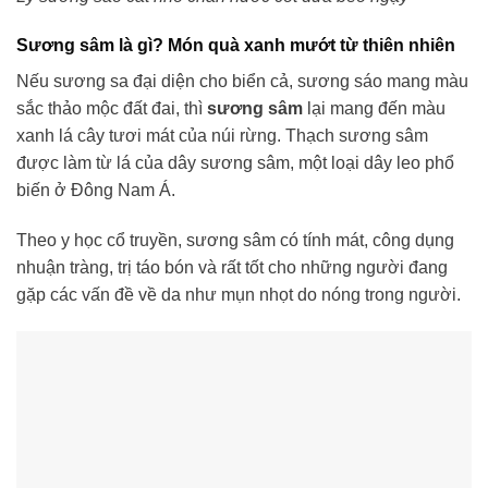
Sương sâm là gì? Món quà xanh mướt từ thiên nhiên
Nếu sương sa đại diện cho biển cả, sương sáo mang màu
sắc thảo mộc đất đai, thì
sương sâm
lại mang đến màu
xanh lá cây tươi mát của núi rừng. Thạch sương sâm
được làm từ lá của dây sương sâm, một loại dây leo phổ
biến ở Đông Nam Á.
Theo y học cổ truyền, sương sâm có tính mát, công dụng
nhuận tràng, trị táo bón và rất tốt cho những người đang
gặp các vấn đề về da như mụn nhọt do nóng trong người.