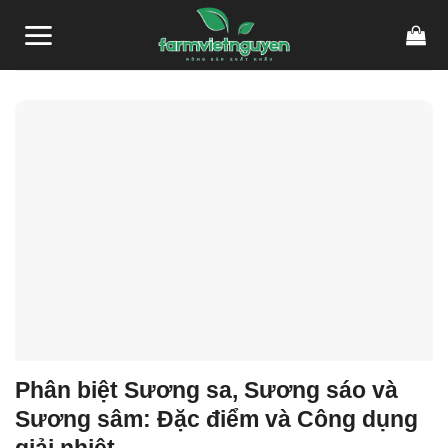
Skip
link gacor
link gacor
situs toto
pmtoto
pmtoto
toto slot
pmtoto
pmtoto
toto
to
content
Phân biệt Sương sa, Sương sáo và
Sương sâm: Đặc điểm và Công dụng