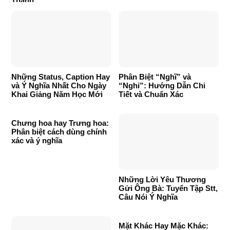
Thành
Những Status, Caption Hay
Phân Biệt “Nghĩ” và
và Ý Nghĩa Nhất Cho Ngày
“Nghỉ”: Hướng Dẫn Chi
Khai Giảng Năm Học Mới
Tiết và Chuẩn Xác
Chưng hoa hay Trưng hoa:
Phân biệt cách dùng chính
xác và ý nghĩa
Những Lời Yêu Thương
Gửi Ông Bà: Tuyển Tập Stt,
Câu Nói Ý Nghĩa
Mặt Khác Hay Mặc Khác: