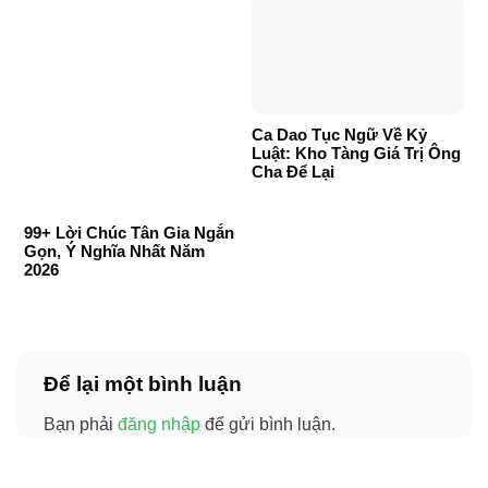
Ca Dao Tục Ngữ Về Kỷ
Luật: Kho Tàng Giá Trị Ông
Cha Để Lại
99+ Lời Chúc Tân Gia Ngắn
Gọn, Ý Nghĩa Nhất Năm
2026
Để lại một bình luận
Bạn phải
đăng nhập
để gửi bình luận.