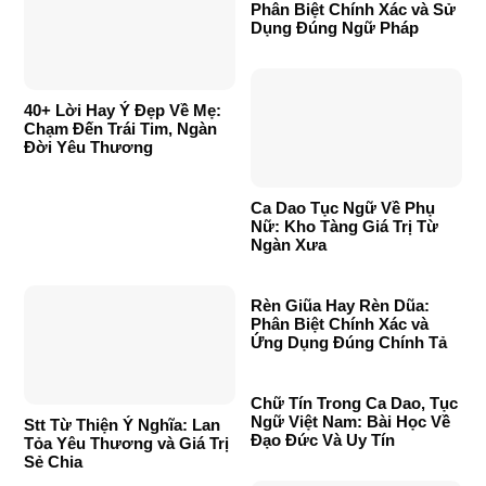
Phân Biệt Chính Xác và Sử
Dụng Đúng Ngữ Pháp
40+ Lời Hay Ý Đẹp Về Mẹ:
Chạm Đến Trái Tim, Ngàn
Đời Yêu Thương
Ca Dao Tục Ngữ Về Phụ
Nữ: Kho Tàng Giá Trị Từ
Ngàn Xưa
Rèn Giũa Hay Rèn Dũa:
Phân Biệt Chính Xác và
Ứng Dụng Đúng Chính Tả
Chữ Tín Trong Ca Dao, Tục
Ngữ Việt Nam: Bài Học Về
Stt Từ Thiện Ý Nghĩa: Lan
Đạo Đức Và Uy Tín
Tỏa Yêu Thương và Giá Trị
Sẻ Chia