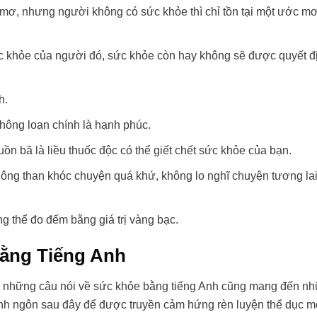
mơ, nhưng người không có sức khỏe thì chỉ tồn tại một ước m
ức khỏe của người đó, sức khỏe còn hay không sẽ được quyết đ
h.
không loạn chính là hạnh phúc.
ồn bã là liều thuốc độc có thể giết chết sức khỏe của bạn.
không than khóc chuyện quá khứ, không lo nghĩ chuyện tương la
g thể đo đếm bằng giá trị vàng bạc.
ằng Tiếng Anh
t, những câu nói về sức khỏe bằng tiếng Anh cũng mang đến n
h ngôn sau đây để được truyền cảm hứng rèn luyện thể dục m