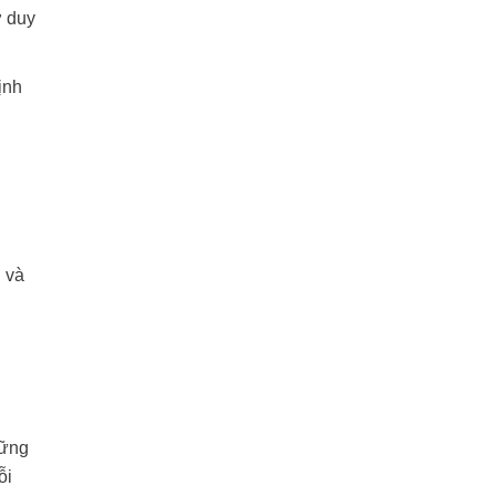
ơ duy
ịnh
i và
hững
ỗi