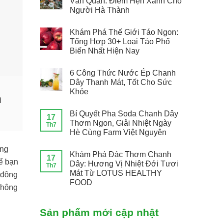
Văn Quán: Điểm Hẹn Xanh Cho
Người Hà Thành
Khám Phá Thế Giới Táo Ngon:
Tổng Hợp 30+ Loại Táo Phổ
Biến Nhất Hiện Nay
6 Công Thức Nước Ép Chanh
Dây Thanh Mát, Tốt Cho Sức
Khỏe
n
Bí Quyết Pha Soda Chanh Dây
17
Thơm Ngon, Giải Nhiệt Ngày
Th7
Hè Cùng Farm Việt Nguyên
ững
Khám Phá Đác Thơm Chanh
17
ể bạn
Dây: Hương Vị Nhiệt Đới Tươi
Th7
Mát Từ LOTUS HEALTHY
 động
FOOD
 không
Sản phẩm mới cập nhật