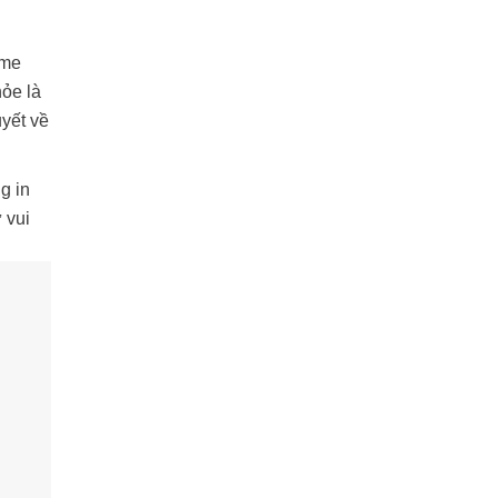
ome
hỏe là
uyết về
ng in
 vui