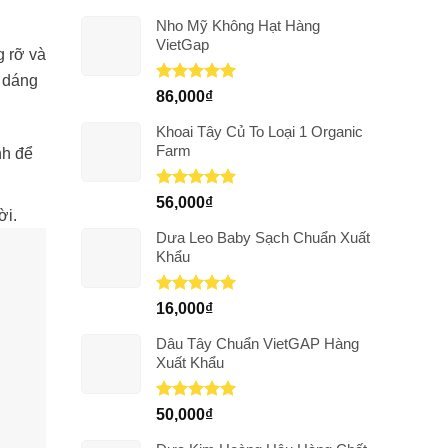
Nho Mỹ Không Hạt Hàng
VietGap
g rỡ và
c dáng
Được xếp
86,000
₫
hạng
5.00
5 sao
Khoai Tây Củ To Loại 1 Organic
Farm
nh để
Được xếp
56,000
₫
ời.
hạng
5.00
5 sao
Dưa Leo Baby Sạch Chuẩn Xuất
Khẩu
Được xếp
16,000
₫
hạng
5.00
5 sao
Dâu Tây Chuẩn VietGAP Hàng
Xuất Khẩu
Được xếp
50,000
₫
hạng
5.00
5 sao