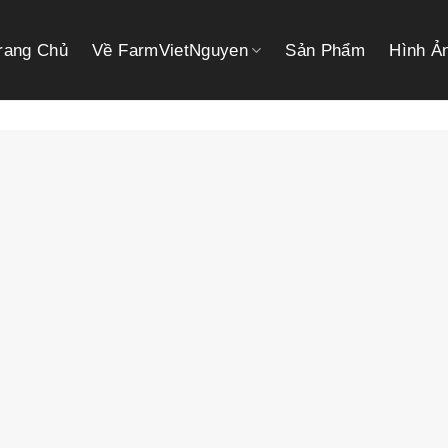
rang Chủ
Về FarmVietNguyen
Sản Phẩm
Hình Ả