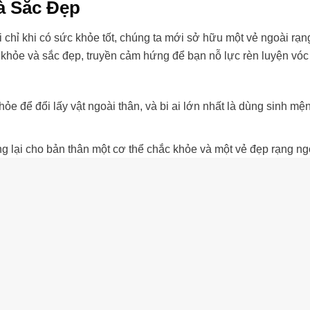
à Sắc Đẹp
i chỉ khi có sức khỏe tốt, chúng ta mới sở hữu một vẻ ngoài rạn
 khỏe và sắc đẹp, truyền cảm hứng để bạn nỗ lực rèn luyện vó
ỏe để đổi lấy vật ngoài thân, và bi ai lớn nhất là dùng sinh mệ
 lại cho bản thân một cơ thể chắc khỏe và một vẻ đẹp rạng ng