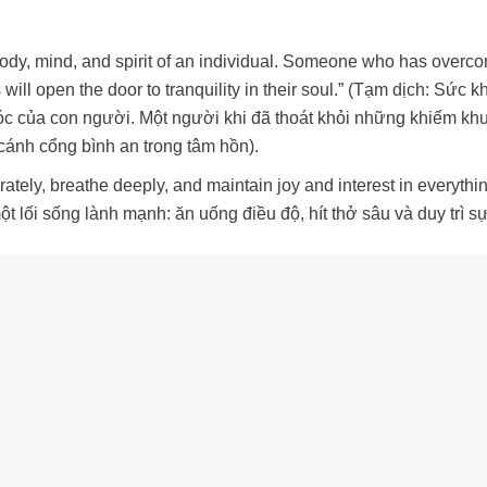
body, mind, and spirit of an individual. Someone who has overc
ill open the door to tranquility in their soul.” (Tạm dịch: Sức k
rí óc của con người. Một người khi đã thoát khỏi những khiếm kh
 cánh cổng bình an trong tâm hồn).
erately, breathe deeply, and maintain joy and interest in everythi
t lối sống lành mạnh: ăn uống điều độ, hít thở sâu và duy trì sự