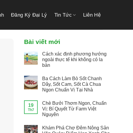
link gacor
link gacor
situs toto
pmtoto
pmtoto
toto slot
pmtoto
pmtoto
toto
nh
Đăng Ký Đại Lý
Tin Tức
Liên Hệ
Bài viết mới
Cách xác định phương hướng
ngoài thực tế khi không có la
bàn
Ba Cách Làm Bò Sốt Chanh
Dây, Sốt Cam, Sốt Cà Chua
Ngon Chuẩn Vị Tại Nhà
Chè Bưởi Thơm Ngon, Chuẩn
19
Vị: Bí Quyết Từ Farm Việt
Th7
Nguyên
Khám Phá Chợ Đêm Nông Sản