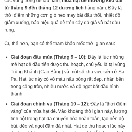
các vùng trồng dẻ lâu năm,
mùa hạt dẻ thường kéo dài
từ tháng 9 đến tháng 12 dương lịch
hàng năm. Đây là
thời điểm những cơn gió heo may bắt đầu thổi, nhiệt độ
giảm xuống, báo hiệu quả dẻ trên cây đã già và bắt đầu
rụng.
Cụ thể hơn, bạn có thể tham khảo mốc thời gian sau:
Giai đoạn đầu mùa (Tháng 9 – 10):
Đây là lúc những
mẻ hạt dẻ đầu tiên được thu hoạch, chủ yếu là tại vùng
Trùng Khánh (Cao Bằng) và một số khu vực sớm ở Sa
Pa. Hạt lúc này có vỏ màu nâu bóng rất đẹp, nhân bên
trong căng tròn, nhiều nước và độ ngọt bắt đầu hình
thành.
Giai đoạn chính vụ (Tháng 10 – 12):
Đây là “thời điểm
vàng” của mùa hạt dẻ. Vào khoảng thời gian này, lượng
tinh bột trong hạt đã chuyển hóa hoàn toàn, tạo nên độ
bùi, dẻo và ngọt đậm đà nhất. Hạt dẻ thu hoạch lúc này