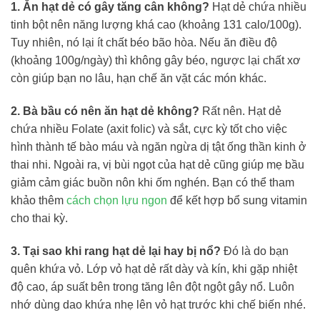
1. Ăn hạt dẻ có gây tăng cân không?
Hạt dẻ chứa nhiều
tinh bột nên năng lượng khá cao (khoảng 131 calo/100g).
Tuy nhiên, nó lại ít chất béo bão hòa. Nếu ăn điều độ
(khoảng 100g/ngày) thì không gây béo, ngược lại chất xơ
còn giúp bạn no lâu, hạn chế ăn vặt các món khác.
2. Bà bầu có nên ăn hạt dẻ không?
Rất nên. Hạt dẻ
chứa nhiều Folate (axit folic) và sắt, cực kỳ tốt cho việc
hình thành tế bào máu và ngăn ngừa dị tật ống thần kinh ở
thai nhi. Ngoài ra, vị bùi ngọt của hạt dẻ cũng giúp mẹ bầu
giảm cảm giác buồn nôn khi ốm nghén. Bạn có thể tham
khảo thêm
cách chọn lựu ngon
để kết hợp bổ sung vitamin
cho thai kỳ.
3. Tại sao khi rang hạt dẻ lại hay bị nổ?
Đó là do bạn
quên khứa vỏ. Lớp vỏ hạt dẻ rất dày và kín, khi gặp nhiệt
độ cao, áp suất bên trong tăng lên đột ngột gây nổ. Luôn
nhớ dùng dao khứa nhẹ lên vỏ hạt trước khi chế biến nhé.