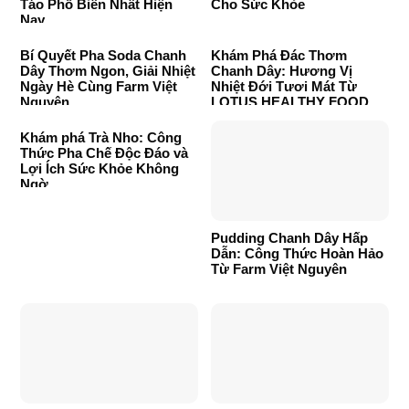
Táo Phổ Biến Nhất Hiện
Cho Sức Khỏe
Nay
Bí Quyết Pha Soda Chanh
Khám Phá Đác Thơm
Dây Thơm Ngon, Giải Nhiệt
Chanh Dây: Hương Vị
Ngày Hè Cùng Farm Việt
Nhiệt Đới Tươi Mát Từ
Nguyên
LOTUS HEALTHY FOOD
Khám phá Trà Nho: Công
Thức Pha Chế Độc Đáo và
Lợi Ích Sức Khỏe Không
Ngờ
Pudding Chanh Dây Hấp
Dẫn: Công Thức Hoàn Hảo
Từ Farm Việt Nguyên