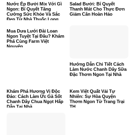
Nước Ép Bưởi Mix Với Gì
Salad Bưởi: Bí Quyết
Ngon: Bí Quyết Tăng
Thanh Mát Cho Thực Đơn
Cường Sức Khỏe Và Sắc
Giảm Cân Hoàn Hảo
Đẹp Từ Nhà Thuốc Long
Châu
Mua Dưa Lưới Đài Loan
Ngon Tuyệt Tại Đâu? Khám
Phá Cùng Farm Việt
Nguyên
Hướng Dẫn Chi Tiết Cách
Làm Nước Chanh Dây Sữa
Đặc Thơm Ngon Tại Nhà
Khám Phá Hương Vị Độc
Kem Việt Quất Vải Tự
Đáo: Cách Làm Ức Gà Sốt
Nhiên: Sự Hòa Quyện
Chanh Dây Chua Ngọt Hấp
Thơm Ngon Từ Trang Trại
Dẫn Tại Nhà
TH