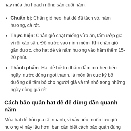
hay mùa thu hoạch nông sản cuối năm.
Chuẩn bị:
Chân giò heo, hạt dẻ đã tách vỏ, nấm
hương, cà rốt.
Thực hiện:
Chân giò chặt miếng vừa ăn, tẩm ướp gia
vị rồi xào săn. Đổ nước vào ninh mềm. Khi chân giò
gần được, cho hạt dẻ và nấm hương vào hầm thêm 15-
20 phút.
Thành phẩm:
Hạt dẻ bở tơi thấm đẫm mỡ heo béo
ngậy, nước dùng ngọt thanh, là món ăn cực kỳ bổ
dưỡng để tẩm bổ cho người già và trẻ nhỏ trong những
ngày đông giá rét.
Cách bảo quản hạt dẻ để dùng dần quanh
năm
Mùa hạt dẻ trôi qua rất nhanh, vì vậy nếu muốn lưu giữ
hương vị này lâu hơn, bạn cần biết cách bảo quản đúng