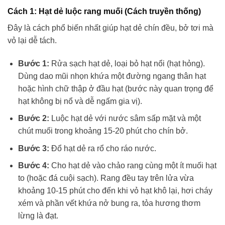
Cách 1: Hạt dẻ luộc rang muối (Cách truyền thống)
Đây là cách phổ biến nhất giúp hạt dẻ chín đều, bở tơi mà
vỏ lại dễ tách.
Bước 1:
Rửa sạch hạt dẻ, loại bỏ hạt nổi (hạt hỏng).
Dùng dao mũi nhọn khứa một đường ngang thân hạt
hoặc hình chữ thập ở đầu hạt (bước này quan trọng để
hạt không bị nổ và dễ ngấm gia vị).
Bước 2:
Luộc hạt dẻ với nước sâm sấp mặt và một
chút muối trong khoảng 15-20 phút cho chín bở.
Bước 3:
Đổ hạt dẻ ra rổ cho ráo nước.
Bước 4:
Cho hạt dẻ vào chảo rang cùng một ít muối hạt
to (hoặc đá cuội sạch). Rang đều tay trên lửa vừa
khoảng 10-15 phút cho đến khi vỏ hạt khô lại, hơi cháy
xém và phần vết khứa nở bung ra, tỏa hương thơm
lừng là đạt.