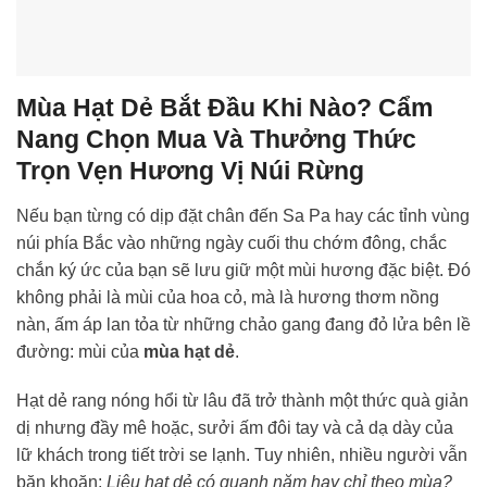
Mùa Hạt Dẻ Bắt Đầu Khi Nào? Cẩm
Nang Chọn Mua Và Thưởng Thức
Trọn Vẹn Hương Vị Núi Rừng
Nếu bạn từng có dịp đặt chân đến Sa Pa hay các tỉnh vùng
núi phía Bắc vào những ngày cuối thu chớm đông, chắc
chắn ký ức của bạn sẽ lưu giữ một mùi hương đặc biệt. Đó
không phải là mùi của hoa cỏ, mà là hương thơm nồng
nàn, ấm áp lan tỏa từ những chảo gang đang đỏ lửa bên lề
đường: mùi của
mùa hạt dẻ
.
Hạt dẻ rang nóng hổi từ lâu đã trở thành một thức quà giản
dị nhưng đầy mê hoặc, sưởi ấm đôi tay và cả dạ dày của
lữ khách trong tiết trời se lạnh. Tuy nhiên, nhiều người vẫn
băn khoăn:
Liệu hạt dẻ có quanh năm hay chỉ theo mùa?