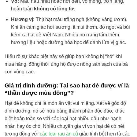
Vỏ:
Màu nâu nhạt hoặc hơi đen, vỏ mỏng, trơn láng,
hoàn toàn
không có lông tơ
.
Hương vị:
Thịt hạt màu trắng ngà (không vàng ươm).
Khi ăn cảm giác hơi sượng, ít mùi thơm, độ ngọt và bùi
kém xa hạt dẻ Việt Nam. Nhiều nơi rang tẩm thêm
hương liệu hoặc đường hóa học để đánh lừa vị giác.
Hiểu rõ sự khác biệt này sẽ giúp bạn không bị “hớ” khi
mua hàng, đồng thời ủng hộ được nông sản sạch của bà
con vùng cao.
Giá trị dinh dưỡng: Tại sao hạt dẻ được ví là
“thần dược mùa đông”?
Hạt dẻ không chỉ là món ăn vặt vui miệng. Xét về góc độ
dinh dưỡng, nó sở hữu bảng thành phần độc đáo, khác
biệt hoàn toàn so với các loại hạt nhiều dầu như hạnh
nhân hay óc chó. Nhiều chuyên gia ví von hạt dẻ có nét
tương đồng với
các loại rau ăn củ
giàu tinh bột hơn là các