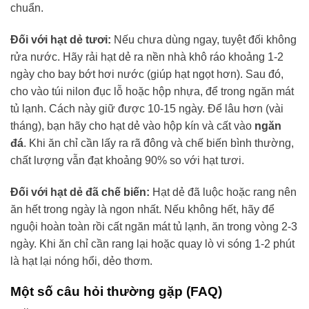
chuẩn.
Đối với hạt dẻ tươi:
Nếu chưa dùng ngay, tuyệt đối không
rửa nước. Hãy rải hạt dẻ ra nền nhà khô ráo khoảng 1-2
ngày cho bay bớt hơi nước (giúp hạt ngọt hơn). Sau đó,
cho vào túi nilon đục lỗ hoặc hộp nhựa, để trong ngăn mát
tủ lạnh. Cách này giữ được 10-15 ngày. Để lâu hơn (vài
tháng), bạn hãy cho hạt dẻ vào hộp kín và cất vào
ngăn
đá
. Khi ăn chỉ cần lấy ra rã đông và chế biến bình thường,
chất lượng vẫn đạt khoảng 90% so với hạt tươi.
Đối với hạt dẻ đã chế biến:
Hạt dẻ đã luộc hoặc rang nên
ăn hết trong ngày là ngon nhất. Nếu không hết, hãy để
nguội hoàn toàn rồi cất ngăn mát tủ lạnh, ăn trong vòng 2-3
ngày. Khi ăn chỉ cần rang lại hoặc quay lò vi sóng 1-2 phút
là hạt lại nóng hổi, dẻo thơm.
Một số câu hỏi thường gặp (FAQ)