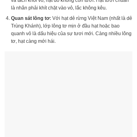
và tách khỏi vỏ, hạt đó không còn tươi. Hạt tươi chuẩn
là nhân phải khít chặt vào vỏ, lắc không kêu.
Quan sát lông tơ:
Với hạt dẻ rừng Việt Nam (nhất là dẻ
Trùng Khánh), lớp lông tơ mịn ở đầu hạt hoặc bao
quanh vỏ là dấu hiệu của sự tươi mới. Càng nhiều lông
tơ, hạt càng mới hái.