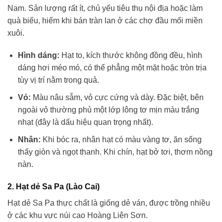
Nam. Sản lượng rất ít, chủ yếu tiêu thụ nội địa hoặc làm
quà biếu, hiếm khi bán tràn lan ở các chợ đầu mối miền
xuôi.
Hình dáng:
Hạt to, kích thước không đồng đều, hình
dáng hơi méo mó, có thể phẳng một mặt hoặc tròn trịa
tùy vị trí nằm trong quả.
Vỏ:
Màu nâu sẫm, vỏ cực cứng và dày. Đặc biệt, bên
ngoài vỏ thường phủ một lớp lông tơ mịn màu trắng
nhạt (đây là dấu hiệu quan trọng nhất).
Nhân:
Khi bóc ra, nhân hạt có màu vàng tơ, ăn sống
thấy giòn và ngọt thanh. Khi chín, hạt bở tơi, thơm nồng
nàn.
2. Hạt dẻ Sa Pa (Lào Cai)
Hạt dẻ Sa Pa thực chất là giống dẻ ván, được trồng nhiều
ở các khu vực núi cao Hoàng Liên Sơn.