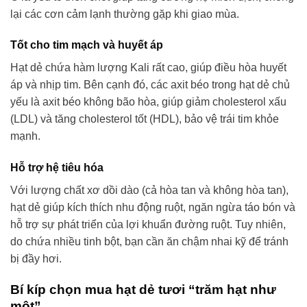
lại các cơn cảm lạnh thường gặp khi giao mùa.
Tốt cho tim mạch và huyết áp
Hạt dẻ chứa hàm lượng Kali rất cao, giúp điều hòa huyết
áp và nhịp tim. Bên cạnh đó, các axit béo trong hạt dẻ chủ
yếu là axit béo không bão hòa, giúp giảm cholesterol xấu
(LDL) và tăng cholesterol tốt (HDL), bảo vệ trái tim khỏe
mạnh.
Hỗ trợ hệ tiêu hóa
Với lượng chất xơ dồi dào (cả hòa tan và không hòa tan),
hạt dẻ giúp kích thích nhu động ruột, ngăn ngừa táo bón và
hỗ trợ sự phát triển của lợi khuẩn đường ruột. Tuy nhiên,
do chứa nhiều tinh bột, bạn cần ăn chậm nhai kỹ để tránh
bị đầy hơi.
Bí kíp chọn mua hạt dẻ tươi “trăm hạt như
một”