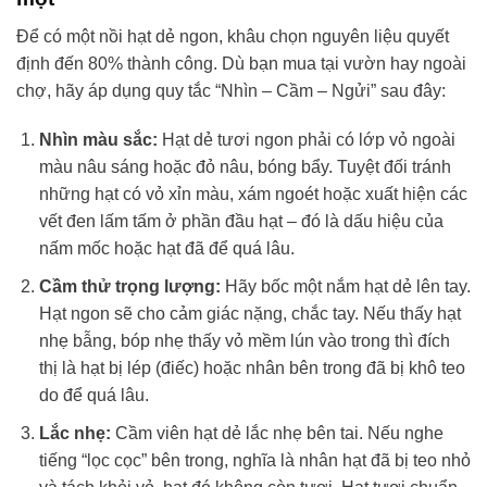
Để có một nồi hạt dẻ ngon, khâu chọn nguyên liệu quyết
định đến 80% thành công. Dù bạn mua tại vườn hay ngoài
chợ, hãy áp dụng quy tắc “Nhìn – Cầm – Ngửi” sau đây:
Nhìn màu sắc:
Hạt dẻ tươi ngon phải có lớp vỏ ngoài
màu nâu sáng hoặc đỏ nâu, bóng bẩy. Tuyệt đối tránh
những hạt có vỏ xỉn màu, xám ngoét hoặc xuất hiện các
vết đen lấm tấm ở phần đầu hạt – đó là dấu hiệu của
nấm mốc hoặc hạt đã để quá lâu.
Cầm thử trọng lượng:
Hãy bốc một nắm hạt dẻ lên tay.
Hạt ngon sẽ cho cảm giác nặng, chắc tay. Nếu thấy hạt
nhẹ bẫng, bóp nhẹ thấy vỏ mềm lún vào trong thì đích
thị là hạt bị lép (điếc) hoặc nhân bên trong đã bị khô teo
do để quá lâu.
Lắc nhẹ:
Cầm viên hạt dẻ lắc nhẹ bên tai. Nếu nghe
tiếng “lọc cọc” bên trong, nghĩa là nhân hạt đã bị teo nhỏ