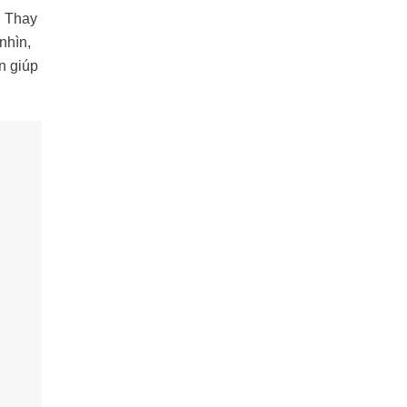
. Thay
nhìn,
n giúp