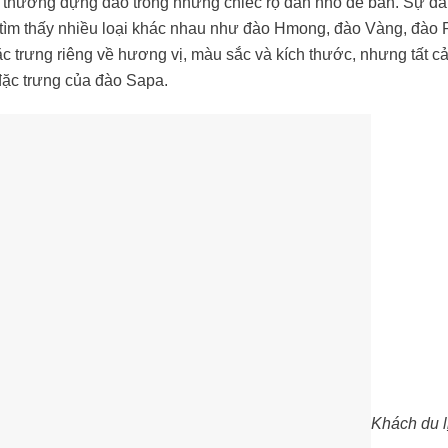
 số thường đựng đào trong những chiếc rọ đan nhỏ để bán. Sự đ
hể tìm thấy nhiều loại khác nhau như đào Hmong, đào Vàng, đào 
c trưng riêng về hương vị, màu sắc và kích thước, nhưng tất c
đặc trưng của đào Sapa.
Khách du l