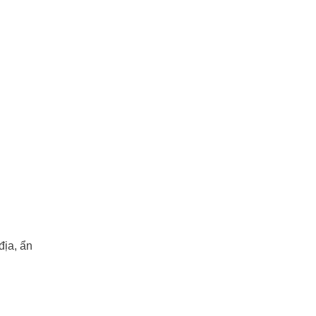
địa, ẩn