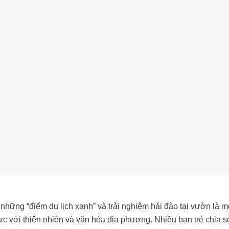
những “điểm du lịch xanh” và trải nghiệm hái đào tại vườn là m
ực với thiên nhiên và văn hóa địa phương. Nhiều bạn trẻ chia sẻ