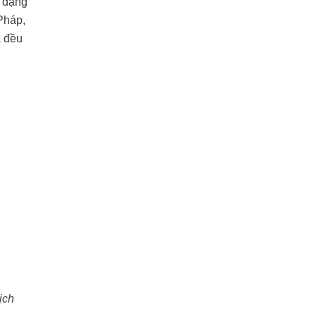
a dạng
Pháp,
ả đều
ịch