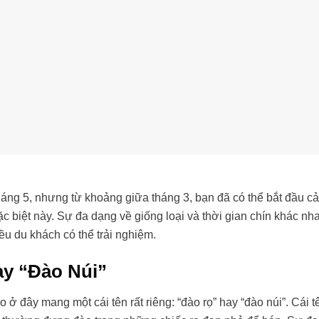
háng 5, nhưng từ khoảng giữa tháng 3, bạn đã có thể bắt đầu c
c biệt này. Sự đa dạng về giống loại và thời gian chín khác nh
u du khách có thể trải nghiệm.
y “Đào Núi”
 ở đây mang một cái tên rất riêng: “đào rọ” hay “đào núi”. Cái t