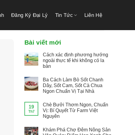
link gacor
link gacor
situs toto
pmtoto
pmtoto
toto slot
pmtoto
pmtoto
toto
nh
Đăng Ký Đại Lý
Tin Tức
Liên Hệ
Bài viết mới
Cách xác định phương hướng
ngoài thực tế khi không có la
bàn
Ba Cách Làm Bò Sốt Chanh
Dây, Sốt Cam, Sốt Cà Chua
Ngon Chuẩn Vị Tại Nhà
Chè Bưởi Thơm Ngon, Chuẩn
19
Vị: Bí Quyết Từ Farm Việt
Th7
Nguyên
Khám Phá Chợ Đêm Nông Sản