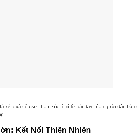
là kết quả của sự chăm sóc tỉ mỉ từ bàn tay của người dân bản 
ng.
ờn: Kết Nối Thiên Nhiên