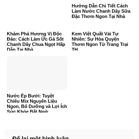
Hướng Dẫn Chi Tiết Cách
Làm Nước Chanh Dây Sữa
Đặc Thơm Ngon Tại Nhà
Khám Phá Hương Vị Độc
Kem Việt Quất Vải Tự
Đáo: Cách Làm Ức Gà Sốt
Nhiên: Sự Hòa Quyện
Chanh Dây Chua Ngọt Hấp
Thơm Ngon Từ Trang Trại
Dẫn Tại Nhà
TH
Nước Ép Bưởi: Tuyệt
Chiêu Mix Nguyên Liệu
Ngon, Bổ Dưỡng và Lợi Ích
Sức Khỏe Bất Ngờ
Để lại một bình luận