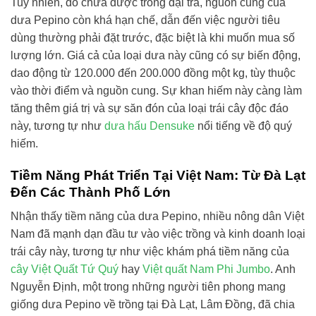
Tuy nhiên, do chưa được trồng đại trà, nguồn cung của
dưa Pepino còn khá hạn chế, dẫn đến việc người tiêu
dùng thường phải đặt trước, đặc biệt là khi muốn mua số
lượng lớn. Giá cả của loại dưa này cũng có sự biến động,
dao động từ 120.000 đến 200.000 đồng một kg, tùy thuộc
vào thời điểm và nguồn cung. Sự khan hiếm này càng làm
tăng thêm giá trị và sự săn đón của loại trái cây độc đáo
này, tương tự như
dưa hấu Densuke
nổi tiếng về độ quý
hiếm.
Tiềm Năng Phát Triển Tại Việt Nam: Từ Đà Lạt
Đến Các Thành Phố Lớn
Nhận thấy tiềm năng của dưa Pepino, nhiều nông dân Việt
Nam đã mạnh dạn đầu tư vào việc trồng và kinh doanh loại
trái cây này, tương tự như việc khám phá tiềm năng của
cây Việt Quất Tứ Quý
hay
Việt quất Nam Phi Jumbo
. Anh
Nguyễn Định, một trong những người tiên phong mang
giống dưa Pepino về trồng tại Đà Lạt, Lâm Đồng, đã chia