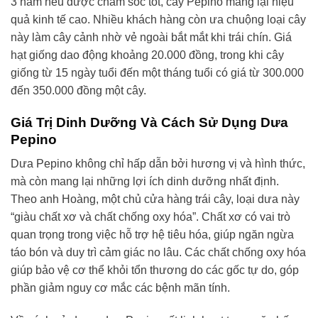
3 năm nếu được chăm sóc tốt, cây Pepino mang lại hiệu
quả kinh tế cao. Nhiều khách hàng còn ưa chuộng loại cây
này làm cây cảnh nhờ vẻ ngoài bắt mắt khi trái chín. Giá
hạt giống dao động khoảng 20.000 đồng, trong khi cây
giống từ 15 ngày tuổi đến một tháng tuổi có giá từ 300.000
đến 350.000 đồng một cây.
Giá Trị Dinh Dưỡng Và Cách Sử Dụng Dưa
Pepino
Dưa Pepino không chỉ hấp dẫn bởi hương vị và hình thức,
mà còn mang lại những lợi ích dinh dưỡng nhất định.
Theo anh Hoàng, một chủ cửa hàng trái cây, loại dưa này
“giàu chất xơ và chất chống oxy hóa”. Chất xơ có vai trò
quan trọng trong việc hỗ trợ hệ tiêu hóa, giúp ngăn ngừa
táo bón và duy trì cảm giác no lâu. Các chất chống oxy hóa
giúp bảo vệ cơ thể khỏi tổn thương do các gốc tự do, góp
phần giảm nguy cơ mắc các bệnh mãn tính.