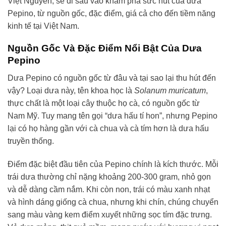
Việt Nguyên, sẽ đi sâu vào khám phá sức hút của dưa
Pepino, từ nguồn gốc, đặc điểm, giá cả cho đến tiềm năng
kinh tế tại Việt Nam.
Nguồn Gốc Và Đặc Điểm Nổi Bật Của Dưa
Pepino
Dưa Pepino có nguồn gốc từ đâu và tại sao lại thu hút đến
vậy? Loại dưa này, tên khoa học là
Solanum muricatum
,
thực chất là một loại cây thuộc họ cà, có nguồn gốc từ
Nam Mỹ. Tuy mang tên gọi “dưa hấu tí hon”, nhưng Pepino
lại có họ hàng gần với cà chua và cà tím hơn là dưa hấu
truyền thống.
Điểm đặc biệt đầu tiên của Pepino chính là kích thước. Mỗi
trái dưa thường chỉ nặng khoảng 200-300 gram, nhỏ gọn
và dễ dàng cầm nắm. Khi còn non, trái có màu xanh nhạt
và hình dáng giống cà chua, nhưng khi chín, chúng chuyển
sang màu vàng kem điểm xuyết những sọc tím đặc trưng.