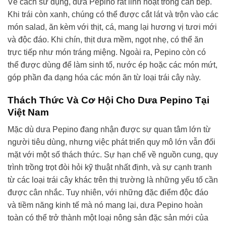
Về cách sử dụng, dưa Pepino rất linh hoạt trong căn bếp.
Khi trái còn xanh, chúng có thể được cắt lát và trộn vào các
món salad, ăn kèm với thịt, cá, mang lại hương vị tươi mới
và độc đáo. Khi chín, thịt dưa mềm, ngọt nhẹ, có thể ăn
trực tiếp như món tráng miệng. Ngoài ra, Pepino còn có
thể được dùng để làm sinh tố, nước ép hoặc các món mứt,
góp phần đa dạng hóa các món ăn từ loại trái cây này.
Thách Thức Và Cơ Hội Cho Dưa Pepino Tại
Việt Nam
Mặc dù dưa Pepino đang nhận được sự quan tâm lớn từ
người tiêu dùng, nhưng việc phát triển quy mô lớn vẫn đối
mặt với một số thách thức. Sự hạn chế về nguồn cung, quy
trình trồng trọt đòi hỏi kỹ thuật nhất định, và sự cạnh tranh
từ các loại trái cây khác trên thị trường là những yếu tố cần
được cân nhắc. Tuy nhiên, với những đặc điểm độc đáo
và tiềm năng kinh tế mà nó mang lại, dưa Pepino hoàn
toàn có thể trở thành một loại nông sản đặc sản mới của