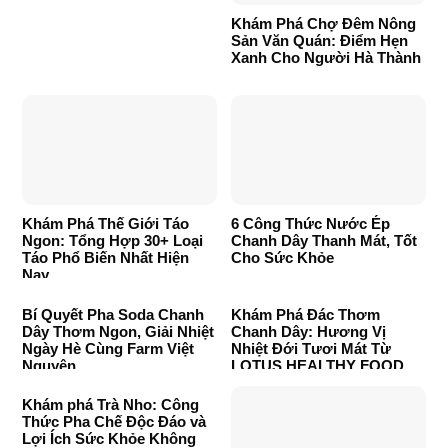
Khám Phá Chợ Đêm Nông
Sản Văn Quán: Điểm Hẹn
Xanh Cho Người Hà Thành
Khám Phá Thế Giới Táo
6 Công Thức Nước Ép
Ngon: Tổng Hợp 30+ Loại
Chanh Dây Thanh Mát, Tốt
Táo Phổ Biến Nhất Hiện
Cho Sức Khỏe
Nay
Bí Quyết Pha Soda Chanh
Khám Phá Đác Thơm
Dây Thơm Ngon, Giải Nhiệt
Chanh Dây: Hương Vị
Ngày Hè Cùng Farm Việt
Nhiệt Đới Tươi Mát Từ
Nguyên
LOTUS HEALTHY FOOD
Khám phá Trà Nho: Công
Thức Pha Chế Độc Đáo và
Lợi Ích Sức Khỏe Không