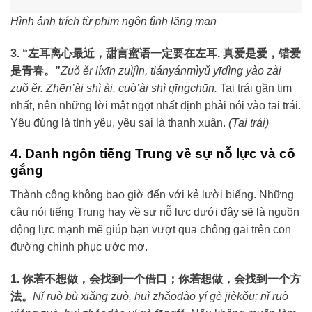
Hình ảnh trích từ phim ngôn tình lãng mạn
3. “左耳离心最近，甜言蜜语一定要在左耳. 真爱是爱，错爱
是青春。”
Zuǒ ěr líxīn zuìjìn, tiányánmìyǔ yīdìng yào zài
zuǒ ěr. Zhēn’ài shì ài, cuò’ài shì qīngchūn.
Tai trái gần tim
nhất, nên những lời mật ngọt nhất định phải nói vào tai trái.
Yêu đúng là tình yêu, yêu sai là thanh xuân.
(Tai trái)
4. Danh ngôn tiếng Trung về sự nỗ lực và cố
gắng
Thành công không bao giờ đến với kẻ lười biếng. Những
câu nói tiếng Trung hay về sự nỗ lực dưới đây sẽ là nguồn
động lực mạnh mẽ giúp bạn vượt qua chông gai trên con
đường chinh phục ước mơ.
1. 你若不想做，会找到一个借口；你若想做，会找到一个方
法。
Nǐ ruò bù xiǎng zuò, huì zhǎodào yí gè jièkǒu; nǐ ruò