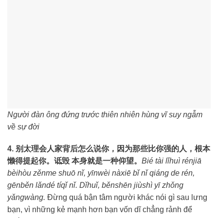
Người đàn ông đứng trước thiên nhiên hùng vĩ suy ngẫm
về sự đời
4. 别太理会人家背后怎么说你，因为那些比你强的人，根本
懒得提起你。诋毁 本身就是一种仰望。
Bié tài lǐhuì rénjiā
bèihòu zěnme shuō nǐ, yīnwèi nàxiē bǐ nǐ qiáng de rén,
gēnběn lǎndé tíqǐ nǐ. Dǐhuǐ, běnshēn jiùshì yī zhǒng
yǎngwàng.
Đừng quá bận tâm người khác nói gì sau lưng
bạn, vì những kẻ mạnh hơn bạn vốn dĩ chẳng rảnh để