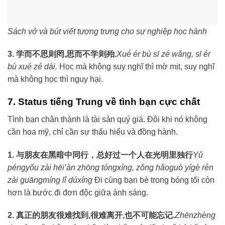
Sách vở và bút viết tượng trưng cho sự nghiệp học hành
3. 学而不思则罔,思而不学则殆.
Xué ér bù sī zé wǎng, sī ér
bù xué zé dài.
Học mà không suy nghĩ thì mờ mịt, suy nghĩ
mà không học thì nguy hại.
7. Status tiếng Trung về tình bạn cực chất
Tình bạn chân thành là tài sản quý giá. Đôi khi nó không
cần hoa mỹ, chỉ cần sự thấu hiểu và đồng hành.
1. 与朋友在黑暗中同行，总好过一个人在光明里独行
Yǔ
péngyǒu zài hēi’àn zhōng tóngxíng, zǒng hǎoguò yígè rén
zài guāngmíng lǐ dúxíng
Đi cùng bạn bè trong bóng tối còn
hơn là bước đi đơn độc giữa ánh sáng.
2. 真正的朋友很难找到,很难离开,也不可能忘记.
Zhēnzhèng