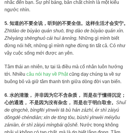
nhắc đến bạn. Sự phỉ báng, bản chất chính là một kiểu
ngước nhìn.
5. 知道的不要全说，听到的不要全信。这样生活才会安宁。
Zhīdào de bùyào quán shuō, tīng dào de bùyào quán xìn.
Zhèyàng shēnghuó cái huì ānníng.
Những gì mình biết
đừng nói hết, những gì mình nghe đừng tin tất cả. Có như
vậy cuộc sống mới được an yên.
Tâm thái an nhiên, tự tại là điều mà cổ nhân luôn hướng
tới. Nhiều
câu nói hay về Phật
cũng dạy chúng ta về sự
buông bỏ và giữ tâm thanh tịnh giữa dòng đời vạn biến.
6. 水的清澈， 并非因为它不含杂质， 而是在于懂得沉淀；
心的通透， 不是因为没有杂念， 而是在于明白取舍。
Shuǐ
de qīngchè, bìngfēi yīnwèi tā bù hán zázhí, ér shì zàiyú
dǒngdé chéndiàn; xīn de tōng tòu, bùshì yīnwèi méiyǒu
zániàn, ér shì zàiyú míngbái qǔshě.
Nước trong không
phải vì không có tạp chất, mà là do biết lắng đọng. Tâm