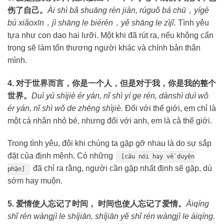
伤了自己。
Ài shì bǎ shuāng rèn jiàn, rúguǒ bá chū，yígè
bú xiǎoxīn，jì shāng le biérén，yě shāng le zìjǐ.
Tình yêu
tựa như con dao hai lưỡi. Một khi đã rút ra, nếu không cẩn
trọng sẽ làm tổn thương người khác và chính bản thân
mình.
4. 对于世界而言，你是一个人，但是对于我，你是我的整个
世界。
Duì yú shìjiè ér yán, nǐ shì yí ge rén, dànshì duì wǒ
ér yán, nǐ shì wǒ de zhēng shìjiè.
Đối với thế giới, em chỉ là
một cá nhân nhỏ bé, nhưng đối với anh, em là cả thế giới.
Trong tình yêu, đôi khi chúng ta gặp gỡ nhau là do sự sắp
đặt của định mệnh. Có những
[câu nói hay về duyên
đã chỉ ra rằng, người cần gặp nhất định sẽ gặp, dù
phận]
sớm hay muộn.
5. 爱情使人忘记了时间， 时间也使人忘记了爱情。
Àiqíng
shǐ rén wàngjì le shíjiān, shíjiān yě shǐ rén wàngjì le àiqíng.