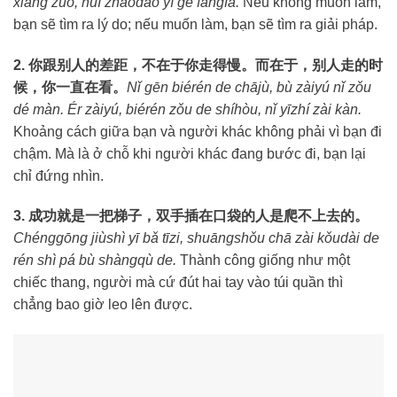
xiǎng zuò, huì zhǎodào yí gè fāngfǎ.
Nếu không muốn làm,
bạn sẽ tìm ra lý do; nếu muốn làm, bạn sẽ tìm ra giải pháp.
2. 你跟别人的差距，不在于你走得慢。而在于，别人走的时
候，你一直在看。
Nǐ gēn biérén de chājù, bù zàiyú nǐ zǒu
dé màn. Ér zàiyú, biérén zǒu de shíhòu, nǐ yīzhí zài kàn.
Khoảng cách giữa bạn và người khác không phải vì bạn đi
chậm. Mà là ở chỗ khi người khác đang bước đi, bạn lại
chỉ đứng nhìn.
3. 成功就是一把梯子，双手插在口袋的人是爬不上去的。
Chénggōng jiùshì yī bǎ tīzi, shuāngshǒu chā zài kǒudài de
rén shì pá bù shàngqù de.
Thành công giống như một
chiếc thang, người mà cứ đút hai tay vào túi quần thì
chẳng bao giờ leo lên được.