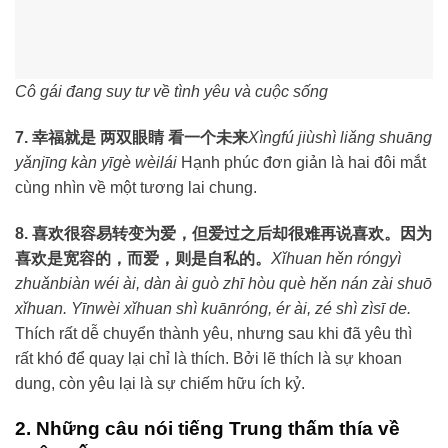
Cô gái đang suy tư về tình yêu và cuộc sống
7. 幸福就是 两双眼睛 看一个未来
Xìngfú jiùshì liǎng shuāng
yǎnjīng kàn yīgè wèilái
Hạnh phúc đơn giản là hai đôi mắt
cùng nhìn về một tương lai chung.
8. 喜欢很容易转变为爱，但爱过之后却很难再说喜欢。因为
喜欢是宽容的，而爱，则是自私的。
Xǐhuan hěn róngyì
zhuǎnbiàn wéi ài, dàn ài guò zhī hòu què hěn nán zài shuō
xǐhuan. Yīnwèi xǐhuan shì kuānróng, ér ài, zé shì zìsī de.
Thích rất dễ chuyển thành yêu, nhưng sau khi đã yêu thì
rất khó để quay lại chỉ là thích. Bởi lẽ thích là sự khoan
dung, còn yêu lại là sự chiếm hữu ích kỷ.
2. Những câu nói tiếng Trung thấm thía về