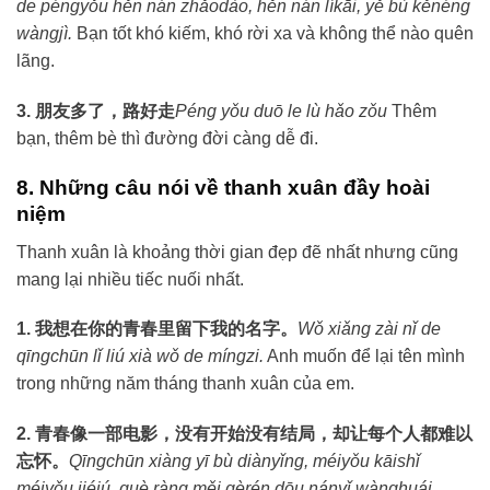
de péngyǒu hěn nán zhǎodào, hěn nán líkāi, yě bù kěnéng
wàngjì.
Bạn tốt khó kiếm, khó rời xa và không thể nào quên
lãng.
3. 朋友多了，路好走
Péng yǒu duō le lù hǎo zǒu
Thêm
bạn, thêm bè thì đường đời càng dễ đi.
8. Những câu nói về thanh xuân đầy hoài
niệm
Thanh xuân là khoảng thời gian đẹp đẽ nhất nhưng cũng
mang lại nhiều tiếc nuối nhất.
1. 我想在你的青春里留下我的名字。
Wǒ xiǎng zài nǐ de
qīngchūn lǐ liú xià wǒ de míngzi.
Anh muốn để lại tên mình
trong những năm tháng thanh xuân của em.
2. 青春像一部电影，没有开始没有结局，却让每个人都难以
忘怀。
Qīngchūn xiàng yī bù diànyǐng, méiyǒu kāishǐ
méiyǒu jiéjú, què ràng měi gèrén dōu nányǐ wànghuái。