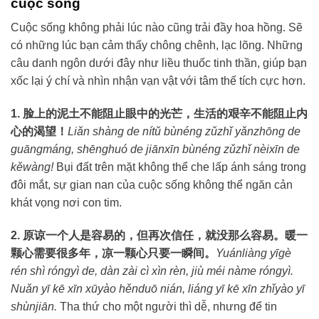
cuộc sống
Cuộc sống không phải lúc nào cũng trải đầy hoa hồng. Sẽ
có những lúc bạn cảm thấy chông chênh, lạc lõng. Những
câu danh ngôn dưới đây như liều thuốc tinh thần, giúp bạn
xốc lại ý chí và nhìn nhận vạn vật với tâm thế tích cực hơn.
1. 脸上的泥土不能阻止眼中的光芒，生活的艰辛不能阻止内
心的渴望！
Liǎn shàng de nítǔ bùnéng zǔzhǐ yǎnzhōng de
guāngmáng, shēnghuó de jiānxīn bùnéng zǔzhǐ nèixīn de
kěwàng!
Bụi đất trên mặt không thể che lấp ánh sáng trong
đôi mắt, sự gian nan của cuộc sống không thể ngăn cản
khát vọng nơi con tim.
2. 原谅一个人是容易的，但再次信任，就没那么容易。暖一
颗心需要很多年，凉一颗心只要一瞬间。
Yuánliàng yīgè
rén shì róngyì de, dàn zài cì xìn rèn, jiù méi nàme róngyì.
Nuǎn yī kē xīn xūyào hěnduō nián, liáng yī kē xīn zhǐyào yī
shùnjiān.
Tha thứ cho một người thì dễ, nhưng để tin