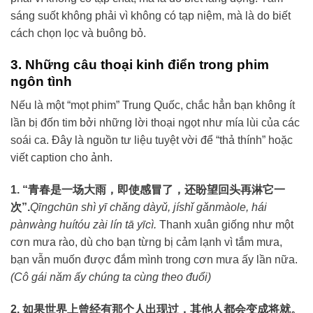
sáng suốt không phải vì không có tạp niệm, mà là do biết
cách chọn lọc và buông bỏ.
3. Những câu thoại kinh điển trong phim
ngôn tình
Nếu là một “mọt phim” Trung Quốc, chắc hẳn bạn không ít
lần bị đốn tim bởi những lời thoại ngọt như mía lùi của các
soái ca. Đây là nguồn tư liệu tuyệt vời để “thả thính” hoặc
viết caption cho ảnh.
1. “青春是一场大雨，即使感冒了，还盼望回头再淋它一
次”.
Qīngchūn shì yī chǎng dàyǔ, jíshǐ gǎnmàole, hái
pànwàng huítóu zài lín tā yīcì.
Thanh xuân giống như một
cơn mưa rào, dù cho bạn từng bị cảm lạnh vì tắm mưa,
bạn vẫn muốn được đắm mình trong cơn mưa ấy lần nữa.
(Cô gái năm ấy chúng ta cùng theo đuổi)
2. 如果世界上曾经有那个人出现过，其他人都会变成将就。