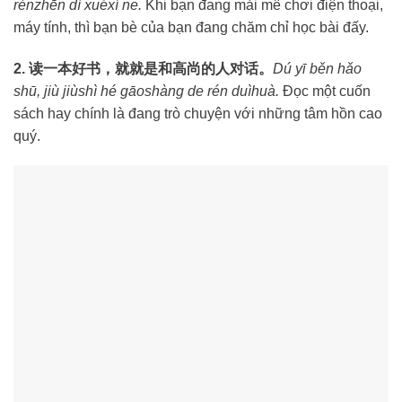
rènzhēn dì xuéxí ne.
Khi bạn đang mải mê chơi điện thoại,
máy tính, thì bạn bè của bạn đang chăm chỉ học bài đấy.
2. 读一本好书，就就是和高尚的人对话。
Dú yī běn hǎo
shū, jiù jiùshì hé gāoshàng de rén duìhuà.
Đọc một cuốn
sách hay chính là đang trò chuyện với những tâm hồn cao
quý.