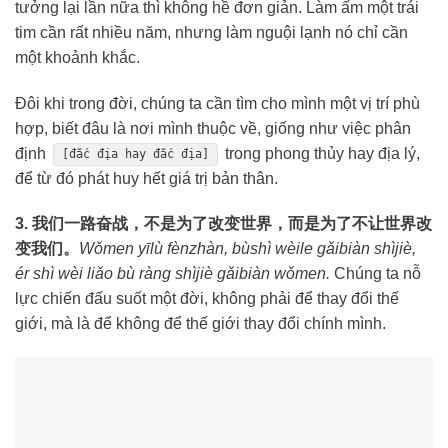
tưởng lại lần nữa thì không hề đơn giản. Làm ấm một trái
tim cần rất nhiều năm, nhưng làm nguội lạnh nó chỉ cần
một khoảnh khắc.
Đôi khi trong đời, chúng ta cần tìm cho mình một vị trí phù
hợp, biết đâu là nơi mình thuộc về, giống như việc phân
định
trong phong thủy hay địa lý,
[đắc địa hay đắc địa]
để từ đó phát huy hết giá trị bản thân.
3. 我们一路奋战，不是为了改变世界，而是为了不让世界改
变我们。
Wǒmen yīlù fènzhàn, bùshì wèile gǎibiàn shìjiè,
ér shì wèi liǎo bù ràng shìjiè gǎibiàn wǒmen.
Chúng ta nỗ
lực chiến đấu suốt một đời, không phải để thay đổi thế
giới, mà là để không để thế giới thay đổi chính mình.