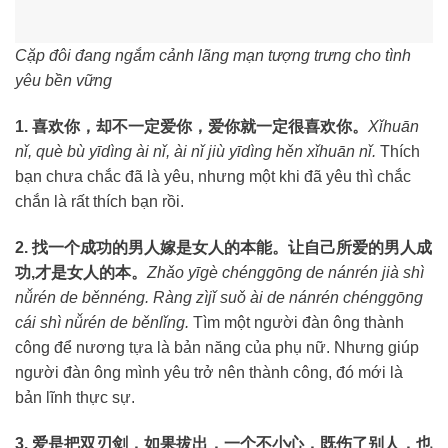
Cặp đôi đang ngắm cảnh lãng mạn tượng trưng cho tình
yêu bền vững
1. 喜欢你，却不一定爱你，爱你就一定很喜欢你。
Xǐhuān
nǐ, què bù yīdìng ài nǐ, ài nǐ jiù yīdìng hěn xǐhuān nǐ.
Thích
bạn chưa chắc đã là yêu, nhưng một khi đã yêu thì chắc
chắn là rất thích bạn rồi.
2. 找一个成功的男人嫁是女人的本能。让自己所爱的男人成
功,才是女人的本。
Zhǎo yīgè chénggōng de nánrén jià shì
nǚrén de běnnéng. Ràng zìjǐ suǒ ài de nánrén chénggōng
cái shì nǚrén de běnlǐng.
Tìm một người đàn ông thành
công để nương tựa là bản năng của phụ nữ. Nhưng giúp
người đàn ông mình yêu trở nên thành công, đó mới là
bản lĩnh thực sự.
3. 爱是把双刃剑，如果拔出，一个不小心，既伤了别人，也