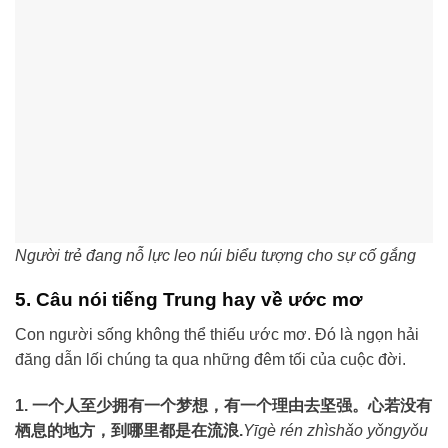
Người trẻ đang nỗ lực leo núi biểu tượng cho sự cố gắng
5. Câu nói tiếng Trung hay về ước mơ
Con người sống không thể thiếu ước mơ. Đó là ngọn hải
đăng dẫn lối chúng ta qua những đêm tối của cuộc đời.
1. 一个人至少拥有一个梦想，有一个理由去坚强。心若没有
栖息的地方，到哪里都是在流浪.
Yīgè rén zhìshǎo yǒngyǒu