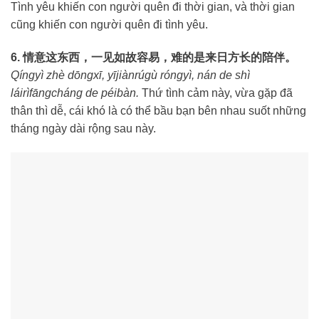
Tình yêu khiến con người quên đi thời gian, và thời gian
cũng khiến con người quên đi tình yêu.
6. 情意这东西，一见如故容易，难的是来日方长的陪伴。
Qíngyì zhè dōngxī, yījiànrúgù róngyì, nán de shì
láirìfāngcháng de péibàn.
Thứ tình cảm này, vừa gặp đã
thân thì dễ, cái khó là có thể bầu bạn bên nhau suốt những
tháng ngày dài rộng sau này.