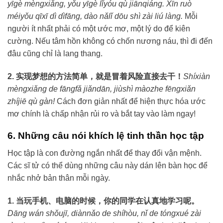
yīgè mèngxiǎng, yǒu yīgè lǐyóu qù jiānqiáng. Xīn ruò
méiyǒu qīxī dì dìfāng, dào nǎlǐ dōu shì zài liú làng.
Mỗi
người ít nhất phải có một ước mơ, một lý do để kiên
cường. Nếu tâm hồn không có chốn nương náu, thì đi đến
đâu cũng chỉ là lang thang.
2. 实现梦想的方法简单，就是冒着风险直接去干！
Shíxiàn
mèngxiǎng de fāngfǎ jiǎndān, jiùshì màozhe fēngxiǎn
zhíjiē qù gàn!
Cách đơn giản nhất để hiện thực hóa ước
mơ chính là chấp nhận rủi ro và bắt tay vào làm ngay!
6. Những câu nói khích lệ tinh thần học tập
Học tập là con đường ngắn nhất để thay đổi vận mệnh.
Các sĩ tử có thể dùng những câu này dán lên bàn học để
nhắc nhở bản thân mỗi ngày.
1. 当玩手机、电脑的时候，你的同学在认真地学习呢。
Dāng wán shǒujī, diànnǎo de shíhòu, nǐ de tóngxué zài