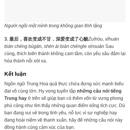
Người ngồi một mình trong không gian tĩnh lặng
3. 最后，喜欢变成不甘，深爱变成了心酸
Zuìhòu, xǐhuān
biàn chéng bùgān, shēn ài biàn chéngle xīnsuān
Sau
cùng, thích biến thành không cam tâm, còn yêu sâu đậm lại
hóa thành nỗi xót xa.
Kết luận
Ngôn ngữ Trung Hoa quả thực chứa đựng sức mạnh biểu
đạt vô cùng lớn. Hy vọng tuyển tập
những câu nói tiếng
Trung hay
ở trên sẽ giúp bạn có thêm vốn từ vựng phong
phú cũng như tìm thấy những quan điểm sống tích cực. Dù
bạn đang vui vẻ trong tình yêu, nỗ lực vì sự nghiệp hay
đang hoài niệm về thanh xuân, hãy để những câu nói này
đồng hành cùng cảm xúc của bạn.