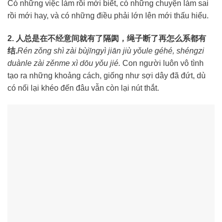
Có những việc làm rồi mới biết, có những chuyện làm sai
rồi mới hay, và có những điều phải lớn lên mới thấu hiểu.
2. 人总是在不经意间就有了隔阂，绳子断了再怎么系都有
结.
Rén zǒng shì zài bùjīngyì jiān jiù yǒule géhé, shéngzi
duànle zài zěnme xì dōu yǒu jié.
Con người luôn vô tình
tạo ra những khoảng cách, giống như sợi dây đã đứt, dù
có nối lại khéo đến đâu vẫn còn lại nút thắt.