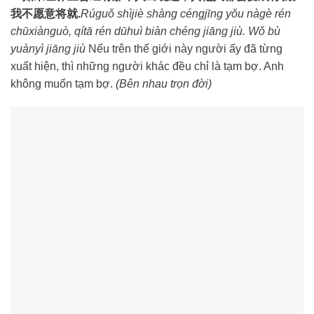
我不愿意将就.
Rúguǒ shìjiè shàng céngjīng yǒu nàgè rén
chūxiànguò, qítā rén dūhuì biàn chéng jiāng jiù. Wǒ bù
yuànyì jiāng jiù
Nếu trên thế giới này người ấy đã từng
xuất hiện, thì những người khác đều chỉ là tạm bợ. Anh
không muốn tạm bợ.
(Bên nhau trọn đời)