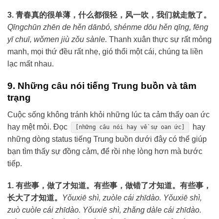
3. 青春真的很单薄，什么都很轻，风一吹，我们就走散了。
Qīngchūn zhēn de hěn dānbó, shénme dōu hěn qīng, fēng
yī chuī, wǒmen jiù zǒu sànle.
Thanh xuân thực sự rất mỏng
manh, mọi thứ đều rất nhẹ, gió thổi một cái, chúng ta liền
lạc mất nhau.
9. Những câu nói tiếng Trung buồn và tâm
trạng
Cuộc sống không tránh khỏi những lúc ta cảm thấy oan ức
hay mệt mỏi. Đọc
hay
[những câu nói hay về sự oan ức]
những dòng status tiếng Trung buồn dưới đây có thể giúp
bạn tìm thấy sự đồng cảm, để rồi nhẹ lòng hơn mà bước
tiếp.
1. 有些事，做了才知道。有些事，做错了才知道。有些事，
长大了才知道。
Yǒuxiē shì, zuòle cái zhīdào. Yǒuxiē shì,
zuò cuòle cái zhīdào. Yǒuxiē shì, zhǎng dàle cái zhīdào.