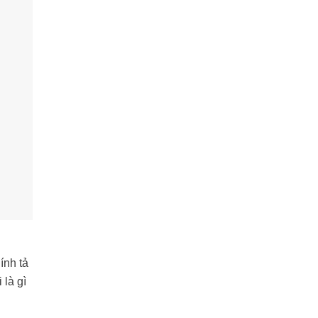
ính tả
 là gì