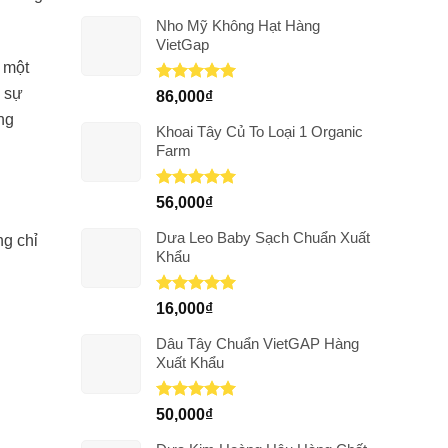
Nho Mỹ Không Hạt Hàng
VietGap
 một
ề sự
Được xếp
86,000
₫
hạng
5.00
ng
5 sao
Khoai Tây Củ To Loại 1 Organic
Farm
Được xếp
56,000
₫
hạng
5.00
5 sao
Dưa Leo Baby Sạch Chuẩn Xuất
ng chỉ
Khẩu
Được xếp
16,000
₫
hạng
5.00
5 sao
Dâu Tây Chuẩn VietGAP Hàng
Xuất Khẩu
Được xếp
50,000
₫
hạng
5.00
5 sao