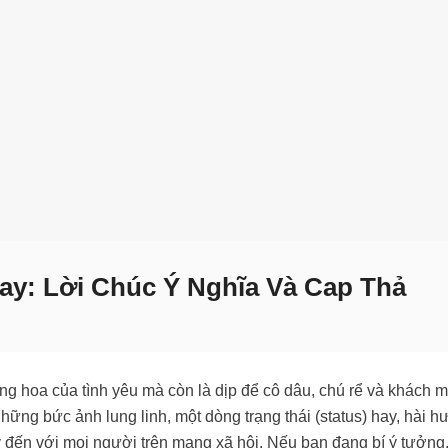
y: Lời Chúc Ý Nghĩa Và Cap Thả
g hoa của tình yêu mà còn là dịp để cô dâu, chú rể và khách m
ng bức ảnh lung linh, một dòng trạng thái (status) hay, hài h
y đến với mọi người trên mạng xã hội. Nếu bạn đang bí ý tưởng