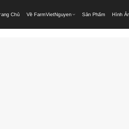
rang Chủ
Về FarmVietNguyen
Sản Phẩm
Hình Ả