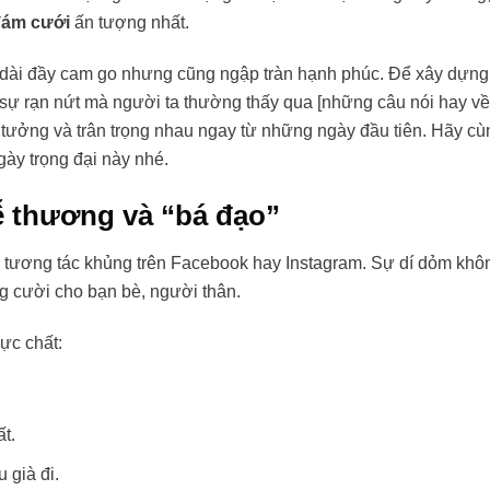
đám cưới
ấn tượng nhất.
 dài đầy cam go nhưng cũng ngập tràn hạnh phúc. Để xây dựng
 sự rạn nứt mà người ta thường thấy qua [những câu nói hay v
in tưởng và trân trọng nhau ngay từ những ngày đầu tiên. Hãy cù
ày trọng đại này nhé.
ễ thương và “bá đạo”
 tương tác khủng trên Facebook hay Instagram. Sự dí dỏm khô
ng cười cho bạn bè, người thân.
ực chất:
t.
 già đi.