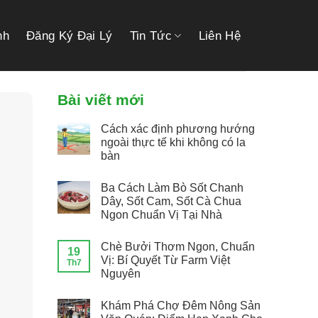
link gacor
link gacor
situs toto
pmtoto
pmtoto
toto slot
pmtoto
pmtoto
toto
nh
Đăng Ký Đại Lý
Tin Tức
Liên Hệ
Bài viết mới
Cách xác định phương hướng
ngoài thực tế khi không có la
bàn
Ba Cách Làm Bò Sốt Chanh
Dây, Sốt Cam, Sốt Cà Chua
Ngon Chuẩn Vị Tại Nhà
Chè Bưởi Thơm Ngon, Chuẩn
19
Vị: Bí Quyết Từ Farm Việt
Th7
Nguyên
Khám Phá Chợ Đêm Nông Sản