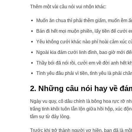
Thêm một vài câu nói vui nhộn khác:
Muốn ăn chua thì phải thêm giấm, muốn êm ấm
Bán đi hết mọi muộn phiền, lấy tiền để cưới e
Yêu không cưới khác nào phí hoài cảm xúc c
Ngoài kia đám cưới linh đình, bao giờ mới đ
Thầy bói đã nói rồi, cưới em về đời anh hết k
Tình yêu đâu phải vì tiền, tình yêu là phải ch
2. Những câu nói hay về đ
Ngày vu quy, cô dâu chính là bông hoa rực rỡ nh
trắng tinh khôi luôn lẫn lộn giữa hồi hộp, xúc đ
tâm sự từ đáy lòng.
Trước khi trở thành người vợ hiền, bạn đã là mộ