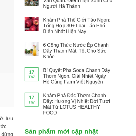
Văn Quán: Điểm Hẹn Xanh Cho
Người Hà Thành
Khám Phá Thế Giới Táo Ngon:
Tổng Hợp 30+ Loại Táo Phổ
Biến Nhất Hiện Nay
6 Công Thức Nước Ép Chanh
Dây Thanh Mát, Tốt Cho Sức
Khỏe
Bí Quyết Pha Soda Chanh Dây
17
Thơm Ngon, Giải Nhiệt Ngày
Th7
Hè Cùng Farm Việt Nguyên
Khám Phá Đác Thơm Chanh
17
Dây: Hương Vị Nhiệt Đới Tươi
Th7
Mát Từ LOTUS HEALTHY
FOOD
ời lưu
ước
Sản phẩm mới cập nhật
, đừng