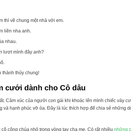
 thì về chung một nhà với em.
m liền nha anh.
ủa nhau.
ến lượt mình đây anh?
hổ.
ân thành thủy chung!
ám cưới dành cho Cô dâu
ất. Cảm xúc của người con gái khi khoác lên mình chiếc váy c
ộng và hạnh phúc vỡ òa. Đây là lúc thích hợp để chia sẻ những 
t cô công chúa nhỏ trong vòng tay cha mẹ. Có rất nhiều
những c