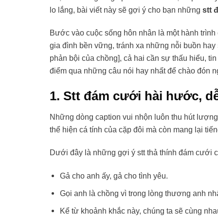
lo lắng, bài viết này sẽ gợi ý cho bạn những
stt 
Bước vào cuộc sống hôn nhân là một hành trình
gia đình bền vững, tránh xa những nỗi buồn hay
phản bội của chồng], cả hai cần sự thấu hiểu, t
điểm qua những câu nói hay nhất để chào đón ng
1. Stt đám cưới hài hước, d
Những dòng caption vui nhộn luôn thu hút lượng
thể hiện cá tính của cặp đôi mà còn mang lại tiế
Dưới đây là những gợi ý stt thả thính đám cưới c
Gả cho anh ấy, gả cho tình yêu.
Gọi anh là chồng vì trong lòng thương anh nhấ
Kể từ khoảnh khắc này, chúng ta sẽ cùng nhau