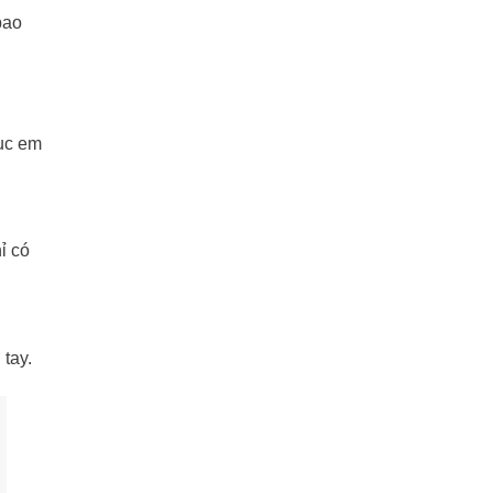
bao
hục em
ỉ có
 tay.