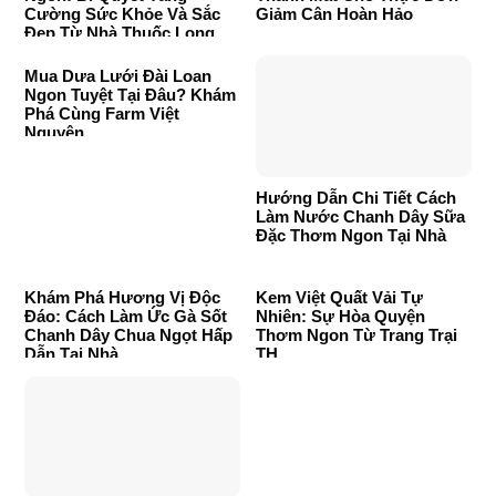
Cường Sức Khỏe Và Sắc
Giảm Cân Hoàn Hảo
Đẹp Từ Nhà Thuốc Long
Châu
Mua Dưa Lưới Đài Loan
Ngon Tuyệt Tại Đâu? Khám
Phá Cùng Farm Việt
Nguyên
Hướng Dẫn Chi Tiết Cách
Làm Nước Chanh Dây Sữa
Đặc Thơm Ngon Tại Nhà
Khám Phá Hương Vị Độc
Kem Việt Quất Vải Tự
Đáo: Cách Làm Ức Gà Sốt
Nhiên: Sự Hòa Quyện
Chanh Dây Chua Ngọt Hấp
Thơm Ngon Từ Trang Trại
Dẫn Tại Nhà
TH