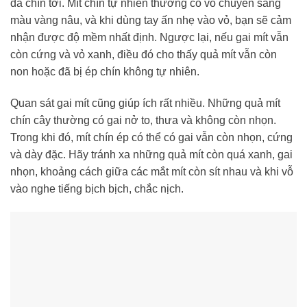
đã chín tới. Mít chín tự nhiên thường có vỏ chuyển sang
màu vàng nâu, và khi dùng tay ấn nhẹ vào vỏ, bạn sẽ cảm
nhận được độ mềm nhất định. Ngược lại, nếu gai mít vẫn
còn cứng và vỏ xanh, điều đó cho thấy quả mít vẫn còn
non hoặc đã bị ép chín không tự nhiên.
Quan sát gai mít cũng giúp ích rất nhiều. Những quả mít
chín cây thường có gai nở to, thưa và không còn nhọn.
Trong khi đó, mít chín ép có thể có gai vẫn còn nhọn, cứng
và dày đặc. Hãy tránh xa những quả mít còn quá xanh, gai
nhọn, khoảng cách giữa các mắt mít còn sít nhau và khi vỗ
vào nghe tiếng bịch bịch, chắc nịch.