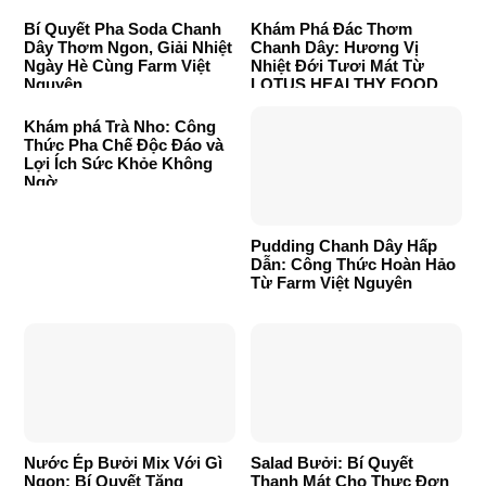
Bí Quyết Pha Soda Chanh
Khám Phá Đác Thơm
Dây Thơm Ngon, Giải Nhiệt
Chanh Dây: Hương Vị
Ngày Hè Cùng Farm Việt
Nhiệt Đới Tươi Mát Từ
Nguyên
LOTUS HEALTHY FOOD
Khám phá Trà Nho: Công
Thức Pha Chế Độc Đáo và
Lợi Ích Sức Khỏe Không
Ngờ
Pudding Chanh Dây Hấp
Dẫn: Công Thức Hoàn Hảo
Từ Farm Việt Nguyên
Nước Ép Bưởi Mix Với Gì
Salad Bưởi: Bí Quyết
Ngon: Bí Quyết Tăng
Thanh Mát Cho Thực Đơn