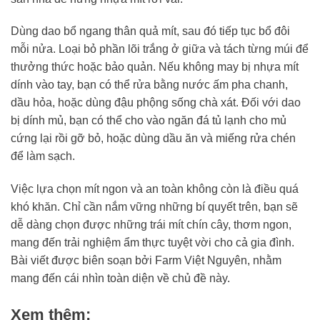
Dùng dao bổ ngang thân quả mít, sau đó tiếp tục bổ đôi
mỗi nửa. Loại bỏ phần lõi trắng ở giữa và tách từng múi để
thưởng thức hoặc bảo quản. Nếu không may bị nhựa mít
dính vào tay, bạn có thể rửa bằng nước ấm pha chanh,
dầu hỏa, hoặc dùng đậu phộng sống chà xát. Đối với dao
bị dính mủ, bạn có thể cho vào ngăn đá tủ lạnh cho mủ
cứng lại rồi gỡ bỏ, hoặc dùng dầu ăn và miếng rửa chén
để làm sạch.
Việc lựa chọn mít ngon và an toàn không còn là điều quá
khó khăn. Chỉ cần nắm vững những bí quyết trên, bạn sẽ
dễ dàng chọn được những trái mít chín cây, thơm ngon,
mang đến trải nghiệm ẩm thực tuyệt vời cho cả gia đình.
Bài viết được biên soạn bởi Farm Việt Nguyên, nhằm
mang đến cái nhìn toàn diện về chủ đề này.
Xem thêm: