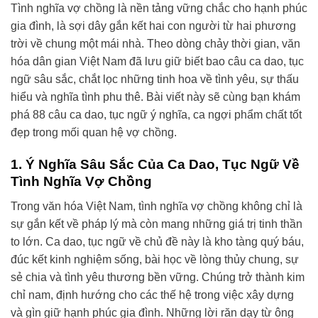
Tình nghĩa vợ chồng là nền tảng vững chắc cho hạnh phúc
gia đình, là sợi dây gắn kết hai con người từ hai phương
trời về chung một mái nhà. Theo dòng chảy thời gian, văn
hóa dân gian Việt Nam đã lưu giữ biết bao câu ca dao, tục
ngữ sâu sắc, chắt lọc những tinh hoa về tình yêu, sự thấu
hiểu và nghĩa tình phu thê. Bài viết này sẽ cùng bạn khám
phá 88 câu ca dao, tục ngữ ý nghĩa, ca ngợi phẩm chất tốt
đẹp trong mối quan hệ vợ chồng.
1. Ý Nghĩa Sâu Sắc Của Ca Dao, Tục Ngữ Về
Tình Nghĩa Vợ Chồng
Trong văn hóa Việt Nam, tình nghĩa vợ chồng không chỉ là
sự gắn kết về pháp lý mà còn mang những giá trị tinh thần
to lớn. Ca dao, tục ngữ về chủ đề này là kho tàng quý báu,
đúc kết kinh nghiệm sống, bài học về lòng thủy chung, sự
sẻ chia và tình yêu thương bền vững. Chúng trở thành kim
chỉ nam, định hướng cho các thế hệ trong việc xây dựng
và gìn giữ hạnh phúc gia đình. Những lời răn dạy từ ông