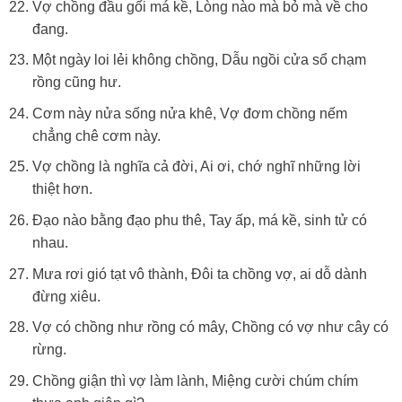
Vợ chồng đầu gối má kề, Lòng nào mà bỏ mà về cho
đang.
Một ngày loi lẻi không chồng, Dẫu ngồi cửa sổ chạm
rồng cũng hư.
Cơm này nửa sống nửa khê, Vợ đơm chồng nếm
chẳng chê cơm này.
Vợ chồng là nghĩa cả đời, Ai ơi, chớ nghĩ những lời
thiệt hơn.
Đạo nào bằng đạo phu thê, Tay ấp, má kề, sinh tử có
nhau.
Mưa rơi gió tạt vô thành, Đôi ta chồng vợ, ai dỗ dành
đừng xiêu.
Vợ có chồng như rồng có mây, Chồng có vợ như cây có
rừng.
Chồng giận thì vợ làm lành, Miệng cười chúm chím