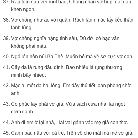
Râu tôm nấu với ruột bầu, Chồng chan vợ húp, gật đầu
khen ngon.
Vợ chồng như áo với quần, Rách lành mặc lấy kẻo thân
lạnh lùng.
Vợ chồng nghĩa nặng tình sâu, Dù đời có bạc vẫn
không phai màu.
Ngó lên hòn núi Ba Thê, Muốn bỏ mà về sợ cực vợ con.
Cây đa lá rụng đầu đình, Bao nhiêu lá rụng thương
mình bấy nhiêu.
Mặc ai một dạ hai lòng, Em đây thủ tiết loan phòng chờ
anh.
Có phúc lấy phải vợ già, Vừa sạch cửa nhà, lại ngọt
cơm canh.
Anh đi em ở lại nhà, Hai vai gánh vác mẹ già con thơ.
Canh bầu nấu với cá trê, Trên vô cho mát mà mê vợ già.