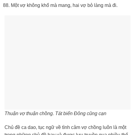
Một vợ không khổ mà mang, hai vợ bỏ làng mà đi.
Thuận vợ thuận chồng. Tát biển Đông cũng cạn
Chủ đề ca dao, tục ngữ về tình cảm vợ chồng luôn là một
trong những chủ đề hay và được lưu truyền qua nhiều thế