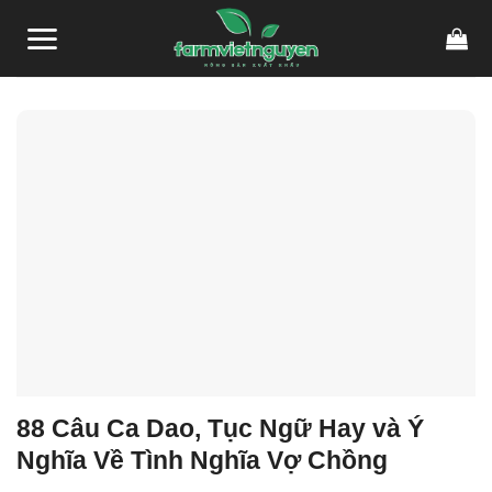
Skip
link gacor
link gacor
situs toto
pmtoto
pmtoto
toto slot
pmtoto
pmtoto
toto
to
content
88 Câu Ca Dao, Tục Ngữ Hay và Ý
Nghĩa Về Tình Nghĩa Vợ Chồng