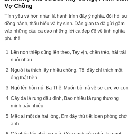
Vợ Chồng
Tình yêu và hôn nhân là hành trình đầy ý nghĩa, đòi hỏi sự
đồng hành, thấu hiểu và hy sinh. Dân gian ta đã gửi gắm
vào những câu ca dao những lời ca đẹp đẽ về tình nghĩa
phu thê:
Lên non thiếp cũng lên theo, Tay vịn, chân trèo, hái trái
nuôi nhau.
Người ta thích lấy nhiều chồng, Tôi đây chỉ thích một
ông thật bền.
Ngó lên hòn núi Ba Thê, Muốn bỏ mà về sợ cực vợ con.
Cây đa lá rụng đầu đình, Bao nhiêu lá rụng thương
mình bấy nhiêu.
Mặc ai một dạ hai lòng, Em đây thủ tiết loan phòng chờ
anh.
Có phúc lấy phải vợ già, Vừa sạch cửa nhà, lại ngọt