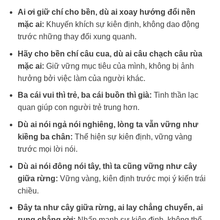
Ai ơi giữ chí cho bền, dù ai xoay hướng đổi nền
mặc ai:
Khuyến khích sự kiên định, không dao động
trước những thay đổi xung quanh.
Hãy cho bền chí câu cua, dù ai câu chạch câu rùa
mặc ai:
Giữ vững mục tiêu của mình, không bị ảnh
hưởng bởi việc làm của người khác.
Ba cái vui thì trẻ, ba cái buồn thì già:
Tinh thần lạc
quan giúp con người trẻ trung hơn.
Dù ai nói ngả nói nghiêng, lòng ta vẫn vững như
kiềng ba chân:
Thể hiện sự kiên định, vững vàng
trước mọi lời nói.
Dù ai nói đông nói tây, thì ta cũng vững như cây
giữa rừng:
Vững vàng, kiên định trước mọi ý kiến trái
chiều.
Đây ta như cây giữa rừng, ai lay chẳng chuyển, ai
rung chẳng rời:
Nhấn mạnh sự kiên định, không thể