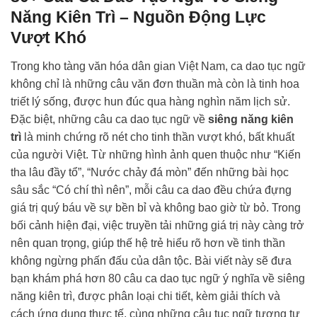
Năng Kiên Trì – Nguồn Động Lực
Vượt Khó
Trong kho tàng văn hóa dân gian Việt Nam, ca dao tục ngữ
không chỉ là những câu văn đơn thuần mà còn là tinh hoa
triết lý sống, được hun đúc qua hàng nghìn năm lịch sử.
Đặc biệt, những câu ca dao tục ngữ về
siêng năng kiên
trì
là minh chứng rõ nét cho tinh thần vượt khó, bất khuất
của người Việt. Từ những hình ảnh quen thuộc như “Kiến
tha lâu đầy tổ”, “Nước chảy đá mòn” đến những bài học
sâu sắc “Có chí thì nên”, mỗi câu ca dao đều chứa đựng
giá trị quý báu về sự bền bỉ và không bao giờ từ bỏ. Trong
bối cảnh hiện đại, việc truyền tải những giá trị này càng trở
nên quan trọng, giúp thế hệ trẻ hiểu rõ hơn về tinh thần
không ngừng phấn đấu của dân tộc. Bài viết này sẽ đưa
bạn khám phá hơn 80 câu ca dao tục ngữ ý nghĩa về siêng
năng kiên trì, được phân loại chi tiết, kèm giải thích và
cách ứng dụng thực tế, cùng những câu tục ngữ tương tự