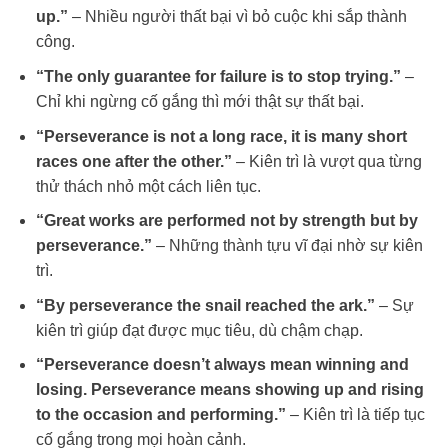
up.”
– Nhiều người thất bại vì bỏ cuộc khi sắp thành
công.
“The only guarantee for failure is to stop trying.”
–
Chỉ khi ngừng cố gắng thì mới thật sự thất bại.
“Perseverance is not a long race, it is many short
races one after the other.”
– Kiên trì là vượt qua từng
thử thách nhỏ một cách liên tục.
“Great works are performed not by strength but by
perseverance.”
– Những thành tựu vĩ đại nhờ sự kiên
trì.
“By perseverance the snail reached the ark.”
– Sự
kiên trì giúp đạt được mục tiêu, dù chậm chạp.
“Perseverance doesn’t always mean winning and
losing. Perseverance means showing up and rising
to the occasion and performing.”
– Kiên trì là tiếp tục
cố gắng trong mọi hoàn cảnh.