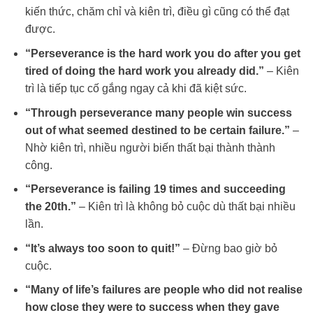
kiến thức, chăm chỉ và kiên trì, điều gì cũng có thể đạt
được.
“Perseverance is the hard work you do after you get
tired of doing the hard work you already did.”
– Kiên
trì là tiếp tục cố gắng ngay cả khi đã kiệt sức.
“Through perseverance many people win success
out of what seemed destined to be certain failure.”
–
Nhờ kiên trì, nhiều người biến thất bại thành thành
công.
“Perseverance is failing 19 times and succeeding
the 20th.”
– Kiên trì là không bỏ cuộc dù thất bại nhiều
lần.
“It’s always too soon to quit!”
– Đừng bao giờ bỏ
cuộc.
“Many of life’s failures are people who did not realise
how close they were to success when they gave