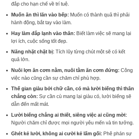
đắp cho hạn chế về trí tuệ.
Muốn ăn thì lăn vào bếp:
Muốn có thành quả thì phải
hành động, bắt tay vào làm.
Hay làm đắp lạnh vào thân:
Biết làm việc sẽ mang lại
lợi ích, cuộc sống tốt đẹp.
Năng nhặt chặt bị:
Tích lũy từng chút một sẽ có kết
quả lớn.
Nuôi lợn ăn cơm nằm, nuôi tằm ăn cơm đứng:
Công
việc nào cũng cần sự chăm chỉ phù hợp.
Thế gian giàu bởi chữ cần, có mà lười biếng thì thân
chẳng còn:
Sự cần cù mang lại giàu có, lười biếng sẽ
dẫn đến mất mát.
Lười biếng chẳng ai thiết, siêng việc ai cũng mời:
Người chăm chỉ được mọi người yêu mến và tin tưởng.
Ghét kẻ lười, không ai cười kẻ lấm gối:
Phê phán sự