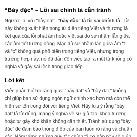
“Bày đặc” – Lỗi sai chính tả cần tránh
Ngược lại với “bày đặt”,
“bày đặc” là từ sai chính tả
. Từ
này không xuất hiện trong từ điển tiếng Việt và thường là
kết quả của lỗi phát âm hoặc viết sai do sự nhầm lẫn giữa
các âm tiết tương đồng. Mặc dù sự nhầm lẫn giữa âm “t”
và “c” không quá phổ biến trong tiếng Việt, nhưng trong
trường hợp này, nó đã dẫn đến việc tạo ra một từ không có
nghĩa và gây sai lệch trong giao tiếp.
Lời kết
Việc phân biệt rõ ràng giữa “bày đặt” và “bày đặc” không
chỉ giúp bạn sử dụng ngôn ngữ chính xác hơn mà còn thể
hiện sự tôn trọng đối với tiếng Việt. Hãy lưu ý rằng “bày
đặt” là từ đúng, mang ý nghĩa về sự giả tạo, khoa trương
hoặc tự gây khó khăn không cần thiết. Tránh sử dụng “bày
đặc” để đảm bảo thông điệp của bạn luôn rõ ràng và chuẩn
xác. Nắm vững những quy tắc chính tả cơ bản này sẽ giúp