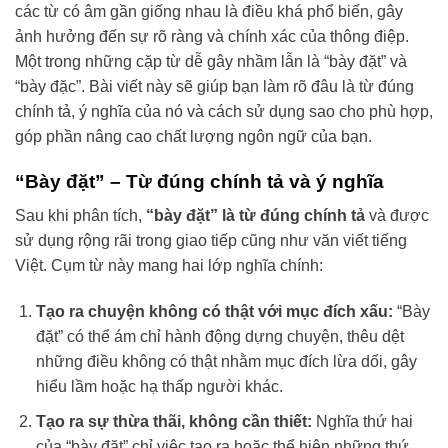
các từ có âm gần giống nhau là điều khá phổ biến, gây
ảnh hưởng đến sự rõ ràng và chính xác của thông điệp.
Một trong những cặp từ dễ gây nhầm lẫn là “bày đặt” và
“bày đặc”. Bài viết này sẽ giúp bạn làm rõ đâu là từ đúng
chính tả, ý nghĩa của nó và cách sử dụng sao cho phù hợp,
góp phần nâng cao chất lượng ngôn ngữ của bạn.
“Bày đặt” – Từ đúng chính tả và ý nghĩa
Sau khi phân tích,
“bày đặt” là từ đúng chính tả
và được
sử dụng rộng rãi trong giao tiếp cũng như văn viết tiếng
Việt. Cụm từ này mang hai lớp nghĩa chính:
Tạo ra chuyện không có thật với mục đích xấu:
“Bày
đặt” có thể ám chỉ hành động dựng chuyện, thêu dệt
những điều không có thật nhằm mục đích lừa dối, gây
hiểu lầm hoặc hạ thấp người khác.
Tạo ra sự thừa thãi, không cần thiết:
Nghĩa thứ hai
của “bày đặt” chỉ việc tạo ra hoặc thể hiện những thứ