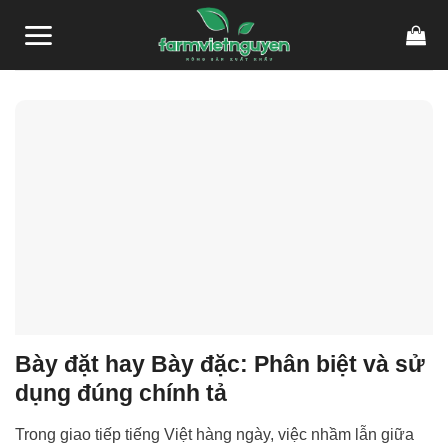
Skip
link gacor
link gacor
situs toto
pmtoto
pmtoto
toto slot
pmtoto
pmtoto
toto
to
content
Bày đặt hay Bày đặc: Phân biệt và sử
dụng đúng chính tả
Trong giao tiếp tiếng Việt hàng ngày, việc nhầm lẫn giữa