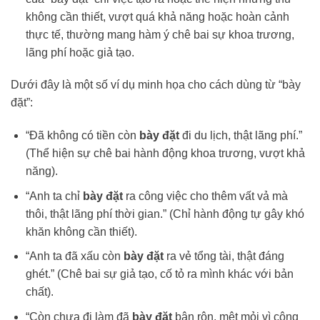
không cần thiết, vượt quá khả năng hoặc hoàn cảnh
thực tế, thường mang hàm ý chê bai sự khoa trương,
lãng phí hoặc giả tạo.
Dưới đây là một số ví dụ minh họa cho cách dùng từ “bày
đặt”:
“Đã không có tiền còn
bày đặt
đi du lịch, thật lãng phí.”
(Thể hiện sự chê bai hành động khoa trương, vượt khả
năng).
“Anh ta chỉ
bày đặt
ra công việc cho thêm vất vả mà
thôi, thật lãng phí thời gian.” (Chỉ hành động tự gây khó
khăn không cần thiết).
“Anh ta đã xấu còn
bày đặt
ra vẻ tổng tài, thật đáng
ghét.” (Chê bai sự giả tạo, cố tỏ ra mình khác với bản
chất).
“Còn chưa đi làm đã
bày đặt
bận rộn, mệt mỏi vì công