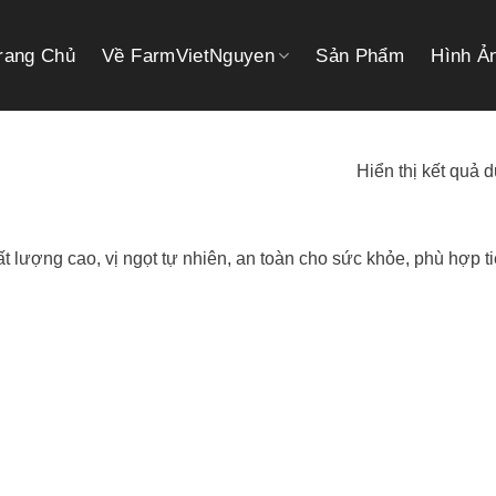
rang Chủ
Về FarmVietNguyen
Sản Phẩm
Hình Ả
Hiển thị kết quả 
 lượng cao, vị ngọt tự nhiên, an toàn cho sức khỏe, phù hợp t