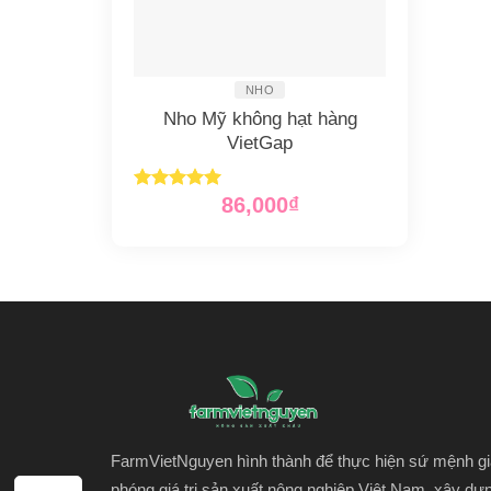
NHO
Nho Mỹ không hạt hàng
VietGap
86,000
₫
Được xếp
hạng
5.00
5 sao
FarmVietNguyen hình thành để thực hiện sứ mệnh gi
phóng giá trị sản xuất nông
nghiệp Việt Nam, xây dự