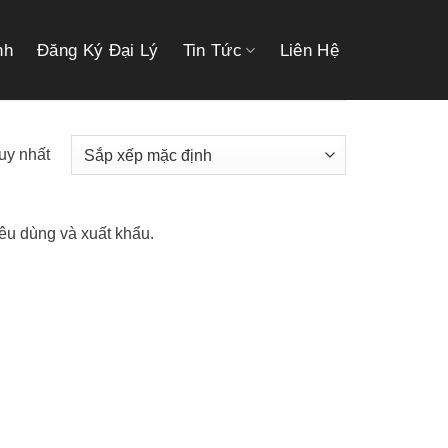
link gacor
link gacor
situs toto
pmtoto
pmtoto
toto slot
pmtoto
pmtoto
toto
nh
Đăng Ký Đại Lý
Tin Tức
Liên Hệ
duy nhất
iêu dùng và xuất khẩu.