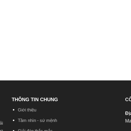
THÔNG TIN CHUNG
CÔ
Giới thiệu
Đị
Tầm nhìn - sứ mệnh
Ma
ải
ng