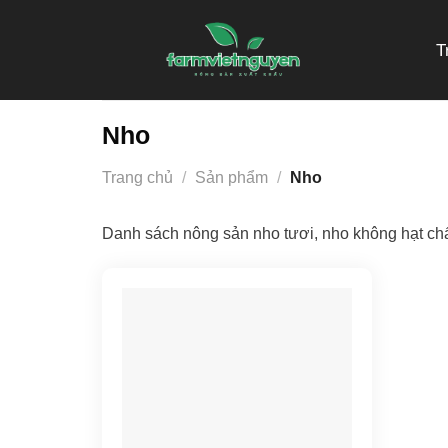
Skip
to
T
content
Nho
Trang chủ
/
Sản phẩm
/
Nho
Danh sách nông sản nho tươi, nho không hạt chất